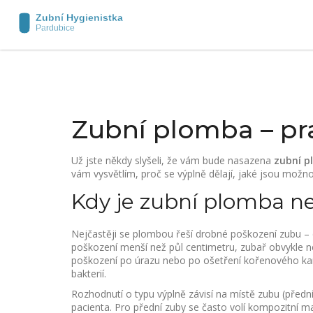
Zubní plomba – pr
Už jste někdy slyšeli, že vám bude nasazena
zubní 
vám vysvětlím, proč se výplně dělají, jaké jsou možno
Kdy je zubní plomba n
Nejčastěji se plombou řeší drobné poškození zubu – ca
poškození menší než půl centimetru, zubař obvykle ne
poškození po úrazu nebo po ošetření kořenového kaná
bakterií.
Rozhodnutí o typu výplně závisí na místě zubu (předn
pacienta. Pro přední zuby se často volí kompozitní ma