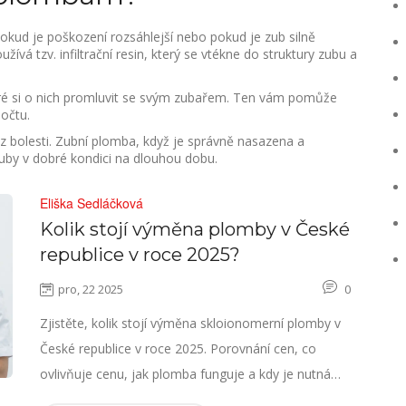
okud je poškození rozsáhlejší nebo pokud je zub silně
vá tzv. infiltrační resin, který se vtékne do struktury zubu a
ré si o nich promluvit se svým zubařem. Ten vám pomůže
počtu.
ez bolesti. Zubní plomba, když je správně nasazena a
uby v dobré kondici na dlouhou dobu.
Eliška Sedláčková
Kolik stojí výměna plomby v České
republice v roce 2025?
pro, 22 2025
0
Zjistěte, kolik stojí výměna skloionomerní plomby v
České republice v roce 2025. Porovnání cen, co
ovlivňuje cenu, jak plomba funguje a kdy je nutná
výměna.