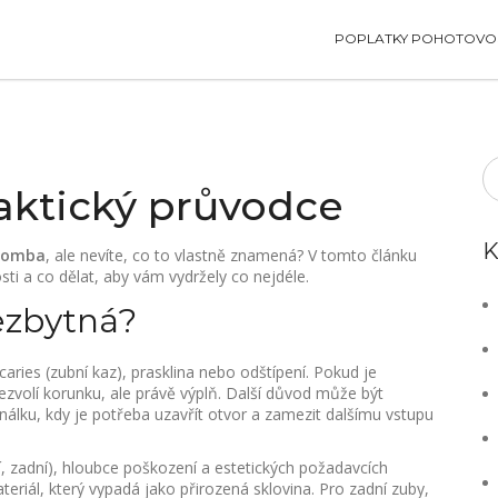
POPLATKY POHOTOVOS
aktický průvodce
K
plomba
, ale nevíte, co to vlastně znamená? V tomto článku
sti a co dělat, aby vám vydržely co nejdéle.
ezbytná?
ries (zubní kaz), prasklina nebo odštípení. Pokud je
zvolí korunku, ale právě výplň. Další důvod může být
lku, kdy je potřeba uzavřít otvor a zamezit dalšímu vstupu
í, zadní), hloubce poškození a estetických požadavcích
teriál, který vypadá jako přirozená sklovina. Pro zadní zuby,