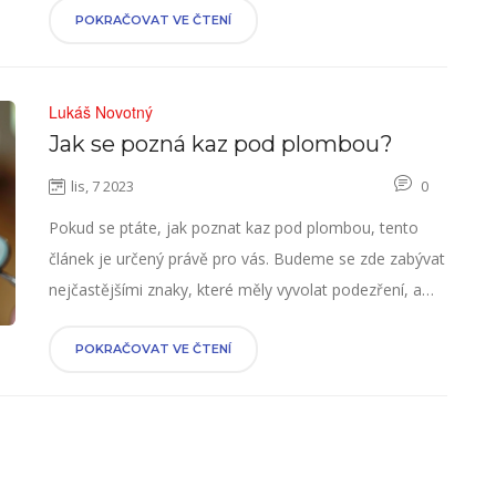
POKRAČOVAT VE ČTENÍ
Lukáš Novotný
Jak se pozná kaz pod plombou?
lis, 7 2023
0
Pokud se ptáte, jak poznat kaz pod plombou, tento
článek je určený právě pro vás. Budeme se zde zabývat
nejčastějšími znaky, které měly vyvolat podezření, a
tím zvýšit naše zubní zdraví. Protože já osobně věřim,
že dočasný nepohodlí z návštěvy u zubaře se v žádném
POKRAČOVAT VE ČTENÍ
případě nemůže rovnat bolesti zanedbaného zubu.
Představte si svůj úsměv pravidelně kontrolovaný a
udržovaný v nejlepším stavu. Nemusíte se bát,
společně se podíváme, jak se kaz pod plombou