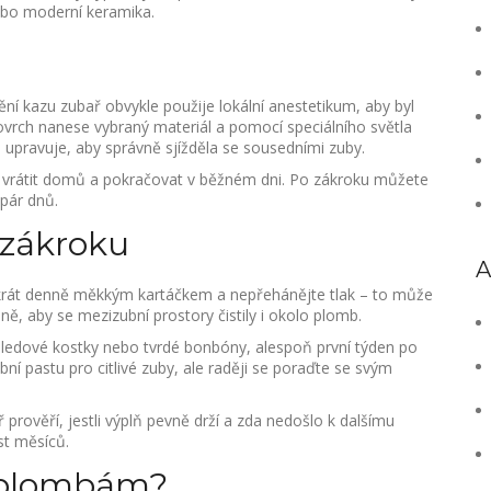
ebo moderní keramika.
ění kazu zubař obvykle použije lokální anestetikum, aby byl
vrch nanese vybraný materiál a pomocí speciálního světla
 a upravuje, aby správně sjížděla se sousedními zuby.
e vrátit domů a pokračovat v běžném dni. Po zákroku můžete
 pár dnů.
 zákroku
A
vakrát denně měkkým kartáčkem a nepřehánějte tlak – to může
ně, aby se mezizubní prostory čistily i okolo plomb.
 ledové kostky nebo tvrdé bonbóny, alespoň první týden po
ní pastu pro citlivé zuby, ale raději se poraďte se svým
 prověří, jestli výplň pevně drží a zda nedošlo k dalšímu
st měsíců.
k plombám?