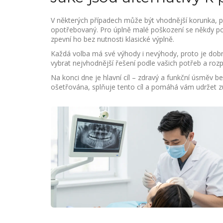
V některých případech může být vhodnější korunka, p
opotřebovaný. Pro úplně malé poškození se někdy použí
zpevní ho bez nutnosti klasické výplně.
Každá volba má své výhody i nevýhody, proto je dob
vybrat nejvhodnější řešení podle vašich potřeb a roz
Na konci dne je hlavní cíl – zdravý a funkční úsměv b
ošetřována, splňuje tento cíl a pomáhá vám udržet z