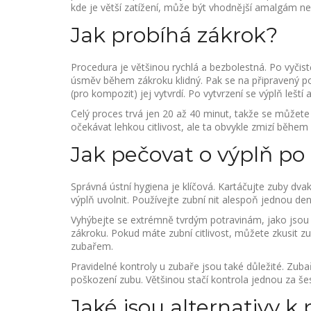
kde je větší zatížení, může být vhodnější amalgám n
Jak probíhá zákrok?
Procedura je většinou rychlá a bezbolestná. Po vyčist
úsměv během zákroku klidný. Pak se na připravený po
(pro kompozit) jej vytvrdí. Po vytvrzení se výplň leští
Celý proces trvá jen 20 až 40 minut, takže se můžet
očekávat lehkou citlivost, ale ta obvykle zmizí během
Jak pečovat o výplň po
Správná ústní hygiena je klíčová. Kartáčujte zuby d
výplň uvolnit. Používejte zubní nit alespoň jednou den
Vyhýbejte se extrémně tvrdým potravinám, jako jsou
zákroku. Pokud máte zubní citlivost, můžete zkusit zub
zubařem.
Pravidelné kontroly u zubaře jsou také důležité. Zubař
poškození zubu. Většinou stačí kontrola jednou za še
Jaké jsou alternativy 