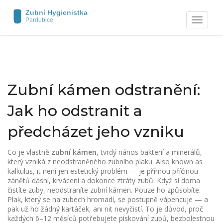
Zobrazit
navigaci
Zubní kámen odstranění:
Jak ho odstranit a
předcházet jeho vzniku
Co je vlastně
zubní kámen
,
tvrdý nános bakterií a minerálů,
který vzniká z neodstraněného zubního plaku
. Also known as
kalkulus
, it
není jen estetický problém — je přímou příčinou
zánětů dásní, krvácení a dokonce ztráty zubů
.
Když si doma
čistíte zuby, neodstraníte zubní kámen. Pouze ho způsobíte.
Plak, který se na zubech hromadí, se postupně vápencuje — a
pak už ho žádný kartáček, ani nit nevyčistí. To je důvod, proč
každých 6–12 měsíců potřebujete
pískování zubů
,
bezbolestnou