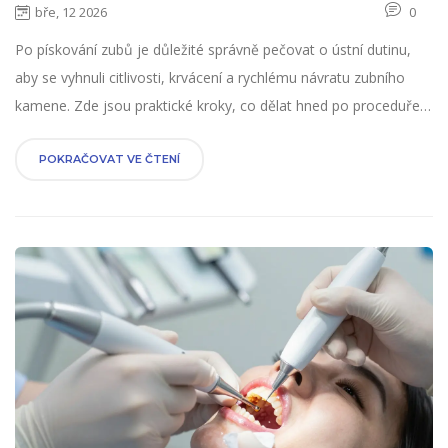
péči
bře, 12 2026
0
Po pískování zubů je důležité správně pečovat o ústní dutinu,
aby se vyhnuli citlivosti, krvácení a rychlému návratu zubního
kamene. Zde jsou praktické kroky, co dělat hned po proceduře a
jak udržet zuby zdravé dlouho.
POKRAČOVAT VE ČTENÍ