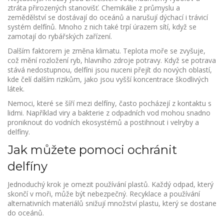
ztráta přirozených stanovišť. Chemikálie z průmyslu a
zemědělství se dostávají do oceánů a narušují dýchací i trávicí
systém delfínů. Mnoho z nich také trpí úrazem sítí, když se
zamotají do rybářských zařízení.
Dalším faktorem je změna klimatu. Teplota moře se zvyšuje,
což mění rozložení ryb, hlavního zdroje potravy. Když se potrava
stává nedostupnou, delfíni jsou nuceni přejít do nových oblastí,
kde čelí dalším rizikům, jako jsou vyšší koncentrace škodlivých
látek.
Nemoci, které se šíří mezi delfíny, často pocházejí z kontaktu s
lidmi. Například viry a bakterie z odpadních vod mohou snadno
proniknout do vodních ekosystémů a postihnout i velryby a
delfíny.
Jak můžete pomoci ochránit
delfíny
Jednoduchý krok je omezit používání plastů. Každý odpad, který
skončí v moři, může být nebezpečný. Recyklace a používání
alternativních materiálů snižují množství plastu, který se dostane
do oceánů.