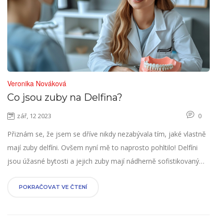
Veronika Nováková
Co jsou zuby na Delfina?
zář, 12 2023
0
Přiznám se, že jsem se dříve nikdy nezabývala tím, jaké vlastně
mají zuby delfíni. Ovšem nyní mě to naprosto pohltilo! Delfíni
jsou úžasné bytosti a jejich zuby mají nádherně sofistikovaný
systém, který je totálně fascinující. V tomto příspěvku se
podívám na to, co všechno zuby delfínů umožňují, a pokusím se
POKRAČOVAT VE ČTENÍ
o to porozumět lépe jejich unikátníbiologii.