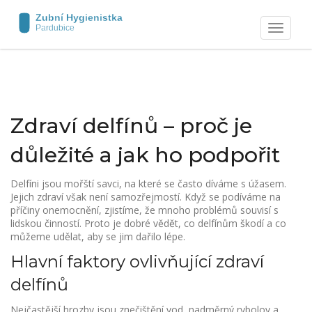
Zobrazit
navigaci
Zdraví delfínů – proč je
důležité a jak ho podpořit
Delfíni jsou mořští savci, na které se často díváme s úžasem.
Jejich zdraví však není samozřejmostí. Když se podíváme na
příčiny onemocnění, zjistíme, že mnoho problémů souvisí s
lidskou činností. Proto je dobré vědět, co delfínům škodí a co
můžeme udělat, aby se jim dařilo lépe.
Hlavní faktory ovlivňující zdraví
delfínů
Nejčastější hrozby jsou znečištění vod, nadměrný rybolov a