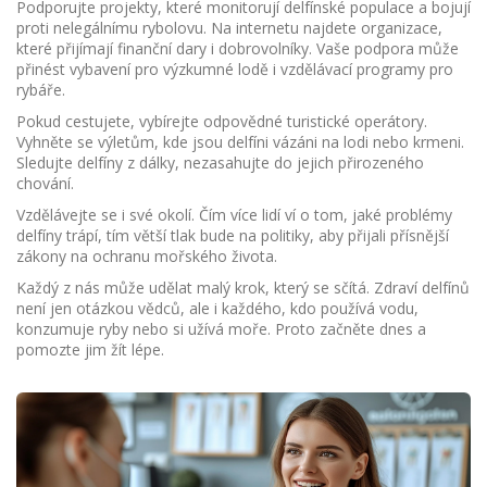
Podporujte projekty, které monitorují delfínské populace a bojují
proti nelegálnímu rybolovu. Na internetu najdete organizace,
které přijímají finanční dary i dobrovolníky. Vaše podpora může
přinést vybavení pro výzkumné lodě i vzdělávací programy pro
rybáře.
Pokud cestujete, vybírejte odpovědné turistické operátory.
Vyhněte se výletům, kde jsou delfíni vázáni na lodi nebo krmeni.
Sledujte delfíny z dálky, nezasahujte do jejich přirozeného
chování.
Vzdělávejte se i své okolí. Čím více lidí ví o tom, jaké problémy
delfíny trápí, tím větší tlak bude na politiky, aby přijali přísnější
zákony na ochranu mořského života.
Každý z nás může udělat malý krok, který se sčítá. Zdraví delfínů
není jen otázkou vědců, ale i každého, kdo používá vodu,
konzumuje ryby nebo si užívá moře. Proto začněte dnes a
pomozte jim žít lépe.