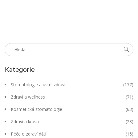
Pojďte se s námi podívat na to, proč začít používat sonický
kartáček.
Kategorie
Stomatologie a ústní zdraví
(177)
Zdraví a wellness
(71)
Kosmetická stomatologie
(63)
Zdraví a krása
(23)
Péče o zdraví dětí
(15)