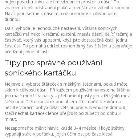
nejen povrchu zubu, ale i mezizubních prostor a dásní. To
znamená lepší odstranění plaků a menší riziko zubního kamene.
Navíc jsou šetrné k dásním, což ocení lidé s citlivou ústní
dutinou.
Další výhoda je jednoduché nastavení. Většina sonických
kartáčků má několik režimů (čištění, masáž dásní, bělící režim) a
časovač, který vás upozorní, když jste dostatečně čistili jednu
část úst. To pomáhá udržet rovnoměrný čas čištění a zabraňuje
přetížení jedné oblasti.
Tipy pro správné používání
sonického kartáčku
Nejprve si vyberte štěteček s měkkými štětinami, pokud máte
sklon k citlivosti dásní. Při každém používání naneste na štětinu
jen malé množství pasty – přetlumení pasty jen ztíží výplň mezi
štětinami. Držte kartáček pod úhlem 45 stupňů k zubům a
nechte vibrační pohyb dělat většinu práce. Nemusíte drhnout,
stačí nechat kartáček lehce přejíždět po zubech po dobu 2
minut.
Nezapomeňte měnit hlavici každé 3–4 měsíce. I když štětiny
vypadají stále v pořádku, jejich účinnost po čase klesá.