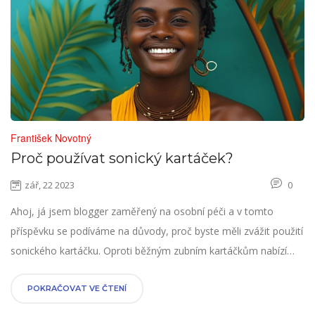
František Novotný
Proč používat sonický kartáček?
zář, 22 2023
0
Ahoj, já jsem blogger zaměřený na osobní péči a v tomto
příspěvku se podíváme na důvody, proč byste měli zvážit použití
sonického kartáčku. Oproti běžným zubním kartáčkům nabízí
sonický kartáček řadu výhod, které posunou vaši ústní hygienu
na novou úroveň. Od efektivity čištění až po schopnost
POKRAČOVAT VE ČTENÍ
dosáhnout těžko přístupných míst. Nalákala vás tato myšlenka?