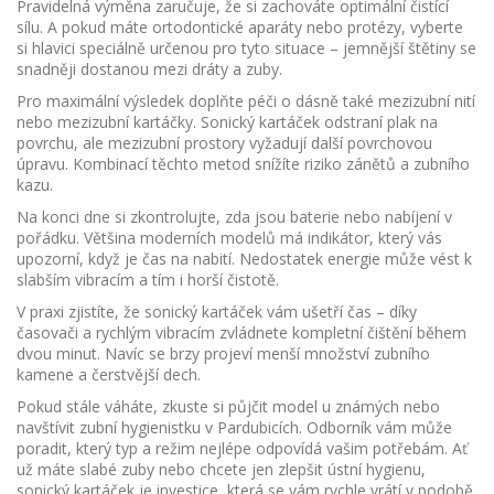
Pravidelná výměna zaručuje, že si zachováte optimální čistící
sílu. A pokud máte ortodontické aparáty nebo protézy, vyberte
si hlavici speciálně určenou pro tyto situace – jemnější štětiny se
snadněji dostanou mezi dráty a zuby.
Pro maximální výsledek doplňte péči o dásně také mezizubní nití
nebo mezizubní kartáčky. Sonický kartáček odstraní plak na
povrchu, ale mezizubní prostory vyžadují další povrchovou
úpravu. Kombinací těchto metod snížíte riziko zánětů a zubního
kazu.
Na konci dne si zkontrolujte, zda jsou baterie nebo nabíjení v
pořádku. Většina moderních modelů má indikátor, který vás
upozorní, když je čas na nabití. Nedostatek energie může vést k
slabším vibracím a tím i horší čistotě.
V praxi zjistíte, že sonický kartáček vám ušetří čas – díky
časovači a rychlým vibracím zvládnete kompletní čištění během
dvou minut. Navíc se brzy projeví menší množství zubního
kamene a čerstvější dech.
Pokud stále váháte, zkuste si půjčit model u známých nebo
navštívit zubní hygienistku v Pardubicích. Odborník vám může
poradit, který typ a režim nejlépe odpovídá vašim potřebám. Ať
už máte slabé zuby nebo chcete jen zlepšit ústní hygienu,
sonický kartáček je investice, která se vám rychle vrátí v podobě