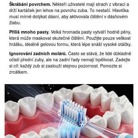
Škrábání povrchem.
Někteří uživatelé mají strach z vibrací a
drží kartáček jen lehce na povrchu zuba. To nestačí. Hlavička
musí mírně dotýkat dásní, aby aktivovala čištění v dásňovém
žlabu.
Příliš mnoho pasty.
Velká hromada pasty vytváří hodně pěny,
která může maskovat skutečné čištění. Použijte pouze velikost
hrášku, ideálně gelovou formu, která lépe snáší vysoké otáčky.
Ignorování zadních molárů.
Často se stává, že lidé důkladně
očistí přední zuby, ale na zadní řady nemají trpělivost. Zadejte
si cíl: každý zub si zaslouží stejnou pozornost. Pomozte si
zrcátkem.