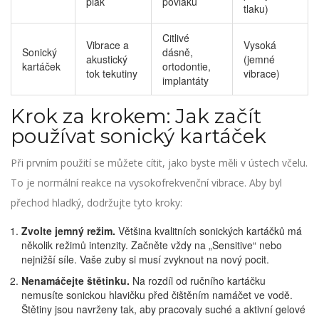
plak
povlaku
tlaku)
Citlivé
Vibrace a
Vysoká
Sonický
dásně,
akustický
(jemné
kartáček
ortodontie,
tok tekutiny
vibrace)
implantáty
Krok za krokem: Jak začít
používat sonický kartáček
Při prvním použití se můžete cítit, jako byste měli v ústech včelu.
To je normální reakce na vysokofrekvenční vibrace. Aby byl
přechod hladký, dodržujte tyto kroky:
Zvolte jemný režim.
Většina kvalitních sonických kartáčků má
několik režimů intenzity. Začněte vždy na „Sensitive“ nebo
nejnižší síle. Vaše zuby si musí zvyknout na nový pocit.
Nenamáčejte štětinku.
Na rozdíl od ručního kartáčku
nemusíte sonickou hlavičku před čištěním namáčet ve vodě.
Štětiny jsou navrženy tak, aby pracovaly suché a aktivní gelové