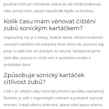
používat režim pro ortodontii, pokud jej váš model podporuje,
nebo jemný režim, abyste nepoškodili lepidlo na brackety.
Kolik času mám věnovat čištění
zubů sonickým kartáčkem?
Doporučený čas je 2 minuty, dvakrát denně. Většina moderních
sonických kartáčků má vestavěný timer, který vás upozorní, kdy
přejít na další část úst (každých 30 sekund). Nedoporučujeme
čistit déle, protože to může vést k opotřebení smaltu a
podráždění dásní.
Způsobuje sonický kartáček
citlivost zubů?
U lidí s již citlivými zuby může být přechod zpočátku nepříjemný.
Řešením je začít s nejjemnějším režimem a postupně zvyšovat
intenzitu. Pokud citlivost přetrvává, zkuste zubní pastu určenou