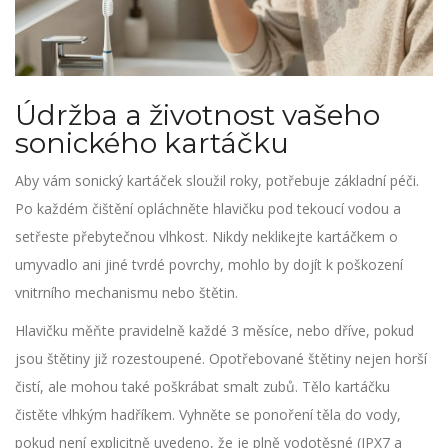
Údržba a životnost vašeho
sonického kartáčku
Aby vám sonický kartáček sloužil roky, potřebuje základní péči.
Po každém čištění opláchněte hlavičku pod tekoucí vodou a
setřeste přebytečnou vlhkost. Nikdy neklikejte kartáčkem o
umyvadlo ani jiné tvrdé povrchy, mohlo by dojít k poškození
vnitrního mechanismu nebo štětin.
Hlavičku měňte pravidelně každé 3 měsíce, nebo dříve, pokud
jsou štětiny již rozestoupené. Opotřebované štětiny nejen horší
čistí, ale mohou také poškrábat smalt zubů. Tělo kartáčku
čistěte vlhkým hadříkem. Vyhněte se ponoření těla do vody,
pokud není explicitně uvedeno, že je plně vodotěsné (IPX7 a