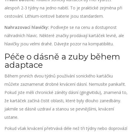
alespoň 2-3 týdny na jedno nabití. To je praktické zejména při
cestování. Lithium-iontové baterie jsou standardem.
Nahrazovací hlavičky:
Podívejte se na cenu a dostupnost
náhradních hlavic. Některé značky prodávají kartáček levně, ale
hlavičky jsou velmi drahé. Dávejte pozor na kompatibilitu.
Péče o dásně a zuby během
adaptace
Během prvních dvou týdnů používání sonického kartáčku
můžete zaznamenat drobné krvácení dásní. Nemusíte panikařit.
Pokud jste měli chronické záněty dásní (gingivitidu), znamená to,
že kartáček začíná čistit oblasti, které byly dlouho zanedbány.
Jakmile se dásně uzdraví a stanou se pevnějšími, krvácení
ustane.
Pokud však krvácení přetrvává déle než tři týdny nebo doprovází