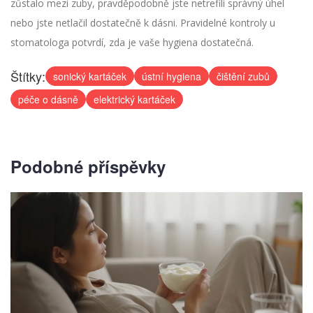
zůstalo mezi zuby, pravděpodobně jste netrefili správný úhel
nebo jste netlačil dostatečně k dásni. Pravidelné kontroly u
stomatologa potvrdí, zda je vaše hygiena dostatečná.
Štítky:
sonický kartáček
ústní hygiena
čištění zubů
péče o dásně
elektrický kartáček
Podobné příspěvky