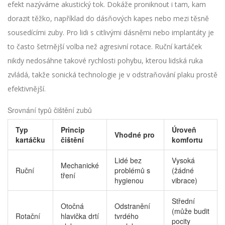
efekt nazýváme akustický tok. Dokáže proniknout i tam, kam
dorazit těžko, například do dásňových kapes nebo mezi těsně
sousedícími zuby. Pro lidi s citlivými dásněmi nebo implantáty je
to často šetrnější volba než agresivní rotace. Ruční kartáček
nikdy nedosáhne takové rychlosti pohybu, kterou lidská ruka
zvládá, takže sonická technologie je v odstraňování plaku prostě
efektivnější.
Srovnání typů čištění zubů
Typ
Princip
Úroveň
Vhodné pro
kartáčku
čištění
komfortu
Lidé bez
Vysoká
Mechanické
Ruční
problémů s
(žádné
tření
hygienou
vibrace)
Střední
Otočná
Odstranění
(může budit
Rotační
hlavička drtí
tvrdého
pocity