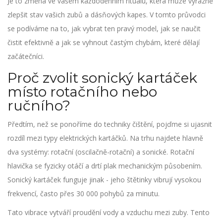
Je to změna ve vašem každodenním rituálu, která může výrazně
zlepšit stav vašich zubů a dásňových kapes. V tomto průvodci
se podíváme na to, jak vybrat ten pravý model, jak se naučit
čistit efektivně a jak se vyhnout častým chybám, které dělají
začátečníci.
Proč zvolit sonický kartáček
místo rotačního nebo
ručního?
Předtím, než se ponoříme do techniky čištění, pojďme si ujasnit
rozdíl mezi typy elektrických kartáčků. Na trhu najdete hlavně
dva systémy: rotační (oscilačně-rotační) a sonické. Rotační
hlavička se fyzicky otáčí a drtí plak mechanickým působením.
Sonický kartáček funguje jinak - jeho štětinky vibrují vysokou
frekvencí, často přes 30 000 pohybů za minutu.
Tato vibrace vytváří proudění vody a vzduchu mezi zuby. Tento