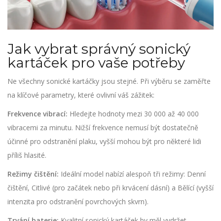
Jak vybrat správný sonický
kartáček pro vaše potřeby
Ne všechny sonické kartáčky jsou stejné. Při výběru se zaměřte
na klíčové parametry, které ovlivní váš zážitek:
Frekvence vibrací:
Hledejte hodnoty mezi 30 000 až 40 000
vibracemi za minutu. Nižší frekvence nemusí být dostatečně
účinné pro odstranění plaku, vyšší mohou být pro některé lidi
příliš hlasité.
Režimy čištění:
Ideální model nabízí alespoň tři režimy: Denní
čištění, Citlivé (pro začátek nebo při krvácení dásní) a Bělící (vyšší
intenzita pro odstranění povrchových skvrn).
Trvání baterie:
Kvalitní sonický kartáček by měl vydržet