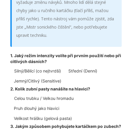
vyžaduje změnu návyků. Mnoho lidí dělá stejné
chyby jako u ručního kartáčku (tlačí příliš, mažou
příliš rychle). Tento nástroj vám pomůže zjistit, zda
jste „Mistr sonického čištění“, nebo potřebujete
upravit techniku.
1. Jaký režim intenzity volíte při prvním použití nebo při
citlivých dásních?
Silný/Bělící (co nejtvrdší)
Střední (Denní)
Jemný/Citlivý (Sensitive)
2. Kolik zubní pasty nanášíte na hlavici?
Celou trubku / Velkou hromadu
Pruh dlouhý jako hlavici
Velikost hrášku (gelová pasta)
3. Jakým způsobem pohybujete kartáčkem po zubech?