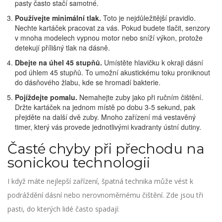
pasty často stačí samotné.
Používejte minimální tlak.
Toto je nejdůležitější pravidlo.
Nechte kartáček pracovat za vás. Pokud budete tlačit, senzory
v mnoha modelech vypnou motor nebo sníží výkon, protože
detekují přílišný tlak na dásně.
Dbejte na úhel 45 stupňů.
Umístěte hlavičku k okraji dásní
pod úhlem 45 stupňů. To umožní akustickému toku proniknout
do dásňového žlabu, kde se hromadí bakterie.
Pojíždejte pomalu.
Nemahejte zuby jako při ručním čištění.
Držte kartáček na jednom místě po dobu 3-5 sekund, pak
přejděte na další dvě zuby. Mnoho zařízení má vestavěný
timer, který vás provede jednotlivými kvadranty ústní dutiny.
Časté chyby při přechodu na
sonickou technologii
I když máte nejlepší zařízení, špatná technika může vést k
podráždění dásní nebo nerovnoměrnému čištění. Zde jsou tři
pasti, do kterých lidé často spadají: