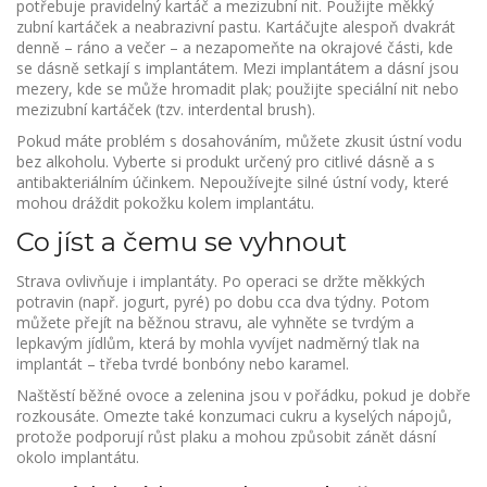
potřebuje pravidelný kartáč a mezizubní nit. Použijte měkký
zubní kartáček a neabrazivní pastu. Kartáčujte alespoň dvakrát
denně – ráno a večer – a nezapomeňte na okrajové části, kde
se dásně setkají s implantátem. Mezi implantátem a dásní jsou
mezery, kde se může hromadit plak; použijte speciální nit nebo
mezizubní kartáček (tzv. interdental brush).
Pokud máte problém s dosahováním, můžete zkusit ústní vodu
bez alkoholu. Vyberte si produkt určený pro citlivé dásně a s
antibakteriálním účinkem. Nepoužívejte silné ústní vody, které
mohou dráždit pokožku kolem implantátu.
Co jíst a čemu se vyhnout
Strava ovlivňuje i implantáty. Po operaci se držte měkkých
potravin (např. jogurt, pyré) po dobu cca dva týdny. Potom
můžete přejít na běžnou stravu, ale vyhněte se tvrdým a
lepkavým jídlům, která by mohla vyvíjet nadměrný tlak na
implantát – třeba tvrdé bonbóny nebo karamel.
Naštěstí běžné ovoce a zelenina jsou v pořádku, pokud je dobře
rozkousáte. Omezte také konzumaci cukru a kyselých nápojů,
protože podporují růst plaku a mohou způsobit zánět dásní
okolo implantátu.