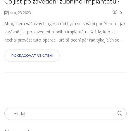
Co jíst po zavedení zubního implantátu?
srp, 23 2023
0
Ahoj, jsem vášnívný bloger a rád bych se s vámi podělil o to, jak
správně jíst po zavedení zubního implantátu. Každý, kdo si
nechal provést tuto operaci, určitě ocení pár rad týkajících se
stravování. Je důležité vědět, jakou dietu dodržovat, aby bylo
zajištěno správné hojení a dlouhodobá funkčnost implantátu.
POKRAČOVAT VE ČTENÍ
Tak se pojďme ponořit do světa zubní péče po implantaci.