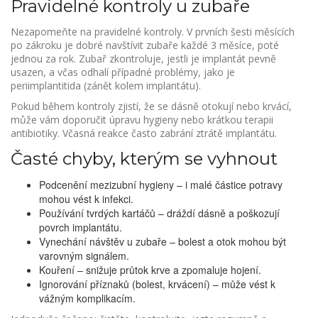
Pravidelné kontroly u zubaře
Nezapomeňte na pravidelné kontroly. V prvních šesti měsících
po zákroku je dobré navštívit zubaře každé 3 měsíce, poté
jednou za rok. Zubař zkontroluje, jestli je implantát pevně
usazen, a včas odhalí případné problémy, jako je
periimplantitida (zánět kolem implantátu).
Pokud během kontroly zjistí, že se dásně otokují nebo krvácí,
může vám doporučit úpravu hygieny nebo krátkou terapii
antibiotiky. Včasná reakce často zabrání ztrátě implantátu.
Časté chyby, kterým se vyhnout
Podcenění mezizubní hygieny – i malé částice potravy
mohou vést k infekci.
Používání tvrdých kartáčů – dráždí dásně a poškozují
povrch implantátu.
Vynechání návštěv u zubaře – bolest a otok mohou být
varovným signálem.
Kouření – snižuje průtok krve a zpomaluje hojení.
Ignorování příznaků (bolest, krvácení) – může vést k
vážným komplikacím.