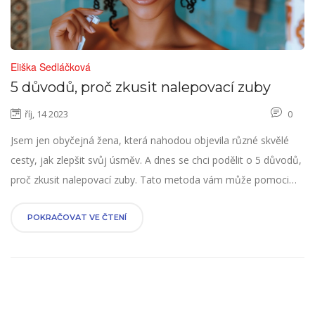
Eliška Sedláčková
5 důvodů, proč zkusit nalepovací zuby
říj, 14 2023
0
Jsem jen obyčejná žena, která nahodou objevila různé skvělé
cesty, jak zlepšit svůj úsměv. A dnes se chci podělit o 5 důvodů,
proč zkusit nalepovací zuby. Tato metoda vám může pomoci
nejen vyřešit estetické problémy s vaším úsměvem, ale také
může zvýšit vaše sebevědomí. Nalepovací zuby jsou přístupné,
POKRAČOVAT VE ČTENÍ
rychlé a nebolestivé řešení. Přijďte se mnou objevit, co všechno
vám mohou nabídnout.