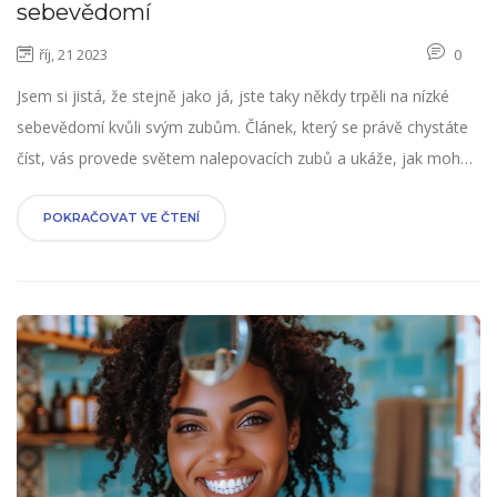
sebevědomí
říj, 21 2023
0
Jsem si jistá, že stejně jako já, jste taky někdy trpěli na nízké
sebevědomí kvůli svým zubům. Článek, který se právě chystáte
číst, vás provede světem nalepovacích zubů a ukáže, jak mohou
zlepšit váš vzhled a zvýšit sebevědomí. Věřte mi, nalepovací
zuby udělaly pro můj úsměv zázraky a já se nemohu dočkat, až
POKRAČOVAT VE ČTENÍ
se s vámi o to podělím. Pokud chcete zlepšit svůj úsměv a pocit
sebejistoty, pak byste měli dát nalepovacím zubům šanci.