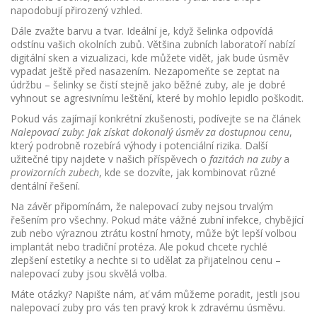
napodobují přirozený vzhled.
Dále zvažte barvu a tvar. Ideální je, když šelinka odpovídá
odstínu vašich okolních zubů. Většina zubních laboratoří nabízí
digitální sken a vizualizaci, kde můžete vidět, jak bude úsměv
vypadat ještě před nasazením. Nezapomeňte se zeptat na
údržbu – šelinky se čistí stejně jako běžné zuby, ale je dobré
vyhnout se agresivnímu leštění, které by mohlo lepidlo poškodit.
Pokud vás zajímají konkrétní zkušenosti, podívejte se na článek
Nalepovací zuby: Jak získat dokonalý úsměv za dostupnou cenu
,
který podrobně rozebírá výhody i potenciální rizika. Další
užitečné tipy najdete v našich příspěvech o
fazitách na zuby
a
provizorních zubech
, kde se dozvíte, jak kombinovat různé
dentální řešení.
Na závěr připomínám, že nalepovací zuby nejsou trvalým
řešením pro všechny. Pokud máte vážné zubní infekce, chybějící
zub nebo výraznou ztrátu kostní hmoty, může být lepší volbou
implantát nebo tradiční protéza. Ale pokud chcete rychlé
zlepšení estetiky a nechte si to udělat za přijatelnou cenu –
nalepovací zuby jsou skvělá volba.
Máte otázky? Napište nám, ať vám můžeme poradit, jestli jsou
nalepovací zuby pro vás ten pravý krok k zdravému úsměvu.