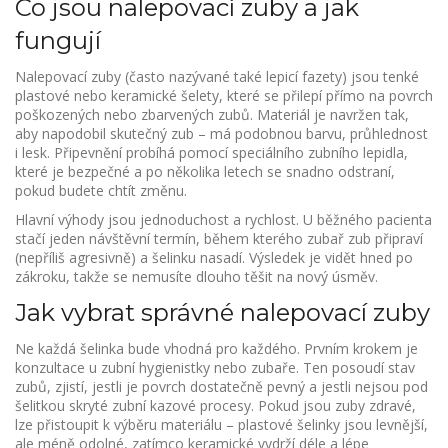
Co jsou nalepovací zuby a jak
fungují
Nalepovací zuby (často nazývané také lepicí fazety) jsou tenké
plastové nebo keramické šelety, které se přilepí přímo na povrch
poškozených nebo zbarvených zubů. Materiál je navržen tak,
aby napodobil skutečný zub – má podobnou barvu, průhlednost
i lesk. Připevnění probíhá pomocí speciálního zubního lepidla,
které je bezpečné a po několika letech se snadno odstraní,
pokud budete chtít změnu.
Hlavní výhody jsou jednoduchost a rychlost. U běžného pacienta
stačí jeden návštěvní termín, během kterého zubař zub připraví
(nepříliš agresivně) a šelinku nasadí. Výsledek je vidět hned po
zákroku, takže se nemusíte dlouho těšit na nový úsměv.
Jak vybrat správné nalepovací zuby
Ne každá šelinka bude vhodná pro každého. Prvním krokem je
konzultace u zubní hygienistky nebo zubaře. Ten posoudí stav
zubů, zjistí, jestli je povrch dostatečně pevný a jestli nejsou pod
šelitkou skryté zubní kazové procesy. Pokud jsou zuby zdravé,
lze přistoupit k výběru materiálu – plastové šelinky jsou levnější,
ale méně odolné, zatímco keramické vydrží déle a lépe