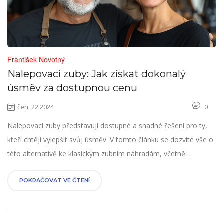
František Novotný
Nalepovací zuby: Jak získat dokonalý
úsměv za dostupnou cenu
čen, 22 2024
0
Nalepovací zuby představují dostupné a snadné řešení pro ty,
kteří chtějí vylepšit svůj úsměv. V tomto článku se dozvíte vše o
této alternativě ke klasickým zubním náhradám, včetně
zajímavých faktů a tipů, jak si zvolit ty nejlepší pro vás.
POKRAČOVAT VE ČTENÍ