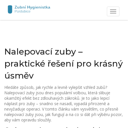
Zobrazit
navigaci
Nalepovací zuby –
praktické řešení pro krásný
úsměv
Hledáte způsob, jak rychle a levně vylepšit vzhled zubů?
Nalepovací zuby jsou dnes populární volbou, která slibuje
okamžitý efekt bez zdlouhavých zákroků. Je to jako lepicí
náplast pro zuby – snadno se nasadí, vypadá přirozeně a
nevyžaduje operaci. V tomto článku vám vysvětlím, co přesně
nalepovací zuby jsou, jak fungují a na co si dát při výběru pozor,
aby vám opravdu sloužily.