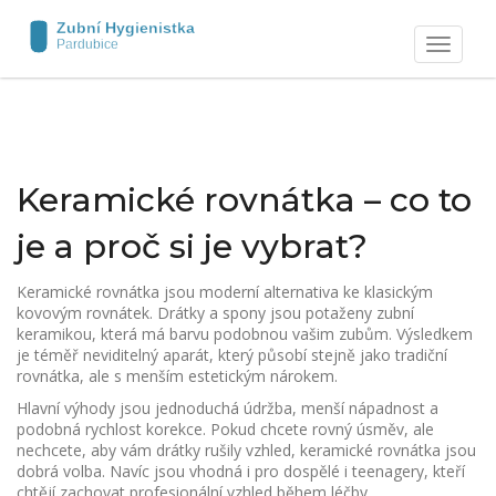
Zobrazit
navigaci
Keramické rovnátka – co to
je a proč si je vybrat?
Keramické rovnátka jsou moderní alternativa ke klasickým
kovovým rovnátek. Drátky a spony jsou potaženy zubní
keramikou, která má barvu podobnou vašim zubům. Výsledkem
je téměř neviditelný aparát, který působí stejně jako tradiční
rovnátka, ale s menším estetickým nárokem.
Hlavní výhody jsou jednoduchá údržba, menší nápadnost a
podobná rychlost korekce. Pokud chcete rovný úsměv, ale
nechcete, aby vám drátky rušily vzhled, keramické rovnátka jsou
dobrá volba. Navíc jsou vhodná i pro dospělé i teenagery, kteří
chtějí zachovat profesionální vzhled během léčby.