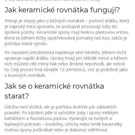
Jak keramické rovnátka fungují?
Princip je stejný jako u běžných rovnátek – pomocí drátku, který
je napnutý mezi sponami, se postupně posouvají zuby do
správné polohy. Keramické spony mají tenkou plastovou vrstvu,
která se během léčby opotřebovává pomaleji než kov, takže je
potřeba méně výměn.
Po nasazení ortodontista naplánuje sérii návštěv, během nichž
upravuje napětí drátku. Úpravy trvají jen několik minut a během
nich můžete cítit mírný tlak nebo drobné nepohodlí, ale nebolí
to. Celý proces trvá obvykle 12‑24 měsíců, což je podobné jako
u kovových rovnátek.
Jak se o keramické rovnátka
starat?
Údržba není složitá, ale je potřeba dodržet pár základních
pravidel. Po každém jídle si vyčistěte zuby i spony měkkým
kartáčkem a fluoridovou pastou. Vyvarujte se tvrdých a
lepkavých potravin – bonbóny, ořechy nebo tvrdé karamelky
mohou spony poškrábat nebo je dokonce odtrhnout.