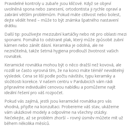
Pravidelné kontroly u zubaře jsou klíčové. Když se objeví
uvolněná spona nebo zanesení, ortodontista ji rychle opraví a
zabrání větším problémům. Pokud máte citlivost nebo bolest,
dejte vědět hned – může to být známka špatného nastavení
drátku.
Další tip: používejte mezizubní kartáčky nebo nit pro oblasti mezi
sponami. Pomáhá to odstranit plak, který může způsobit zubní
kámen nebo zánět dásní. Keramika je odolná, ale ne
nezničitelná, takže šetrná hygiena prodlouží životnost vašich
rovnátek.
Keramické rovnátka mohou být o něco dražší než kovová, ale
rozdíl se často vyrovná tím, že na konci máte téměř neviditelný
výsledek. Cena se liší podle počtu návštěv, typu keramiky a
složitosti korekce. V našem centru v Pardubicích vám rádi
připravíme individuální cenovou nabídku a pomůžeme najít
ideální řešení pro váš rozpočet.
Pokud vás zajímá, jestli jsou keramické rovnátka pro vás
vhodná, přijďte na konzultaci. Probereme váš stav, ukážeme
vám ukázkové modely a odpovíme na všechny otázky.
Nečekejte, až se problém zhorší – rovný úsměv můžete mít už
během několika měsíců.