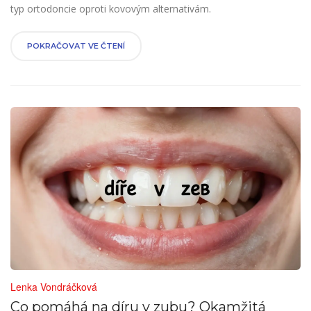
typ ortodoncie oproti kovovým alternativám.
POKRAČOVAT VE ČTENÍ
Lenka Vondráčková
Co pomáhá na díru v zubu? Okamžitá