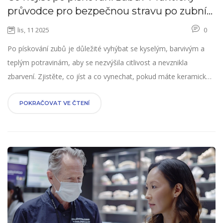
průvodce pro bezpečnou stravu po zubní
úpravě
lis, 11 2025
0
Po pískování zubů je důležité vyhýbat se kyselým, barvivým a
teplým potravinám, aby se nezvýšila citlivost a nevznikla
zbarvení. Zjistěte, co jíst a co vynechat, pokud máte keramickou
onlay.
POKRAČOVAT VE ČTENÍ