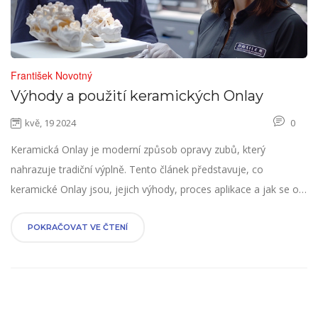
František Novotný
Výhody a použití keramických Onlay
kvě, 19 2024
0
Keramická Onlay je moderní způsob opravy zubů, který
nahrazuje tradiční výplně. Tento článek představuje, co
keramické Onlay jsou, jejich výhody, proces aplikace a jak se o
ně starat. Dále se podíváme na to, kdo je vhodným kandidátem
pro tento typ zubní péče.
POKRAČOVAT VE ČTENÍ