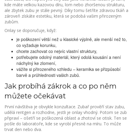
kde máte velkou kazovou díru, lom nebo zhoršenou strukturu,
ale zbytek zubu je stále pevný. Díky tomu šetříte zdravou tkáň a
zároveň získáte estetiku, která se podobá vašim přirozeným
zubům.
Onlay se doporučuje, když:
je poškození větší než u klasické výplně, ale menší než to,
co vyžaduje korunku,
chcete zachovat co nejvíc vlastní struktury,
potřebujete odolný materiál, který odolá kousání a není
náchylný ke zlomení,
vážíte si přirozeného vzhledu – keramika se přizpůsobí
barvě a průhlednosti vašich zubů.
Jak probíhá zákrok a co po něm
můžete očekávat
První návštěva je obvykle konzultace. Zubař prověří stav zubu,
udělá rentgen a rozhodne, jestli je onlay vhodný. Potom se zub
připraví – ošetří se poškozená oblast a zhotoví se otisk. Ten se
pošle do laboratoře, kde se vyrobí přesně na míru. To může
trvat den nebo dva.