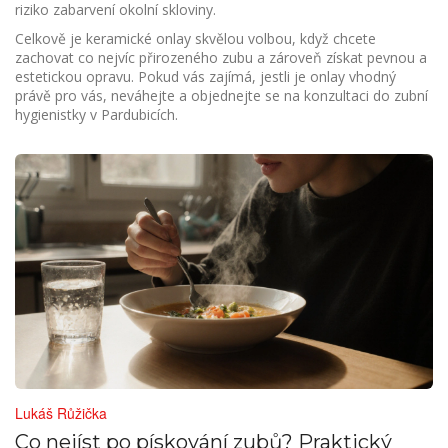
riziko zabarvení okolní skloviny.
Celkově je keramické onlay skvělou volbou, když chcete
zachovat co nejvíc přirozeného zubu a zároveň získat pevnou a
estetickou opravu. Pokud vás zajímá, jestli je onlay vhodný
právě pro vás, neváhejte a objednejte se na konzultaci do zubní
hygienistky v Pardubicích.
Lukáš Růžička
Co nejíst po pískování zubů? Praktický