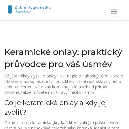
Zobrazit
navigaci
Keramické onlay: praktický
průvodce pro váš úsměv
Už jste někdy slyšeli o onlay? Ne, nejde o náhodný termín, ale o
šikovný způsob, jak opravit zub, který ztratil část skloviny nebo
dentinu. Keramické onlay kombinují sílu a vzhled přírodní
skloviny, takže můžete mít zdravý i hezký úsměv.
Co je keramické onlay a kdy jej
zvolit?
Onlay je tenká keramická „krytka“, která zakrývá poškozenou
část zubu, ale nepokrývá celý zub jako korunka. Ideální je tam,