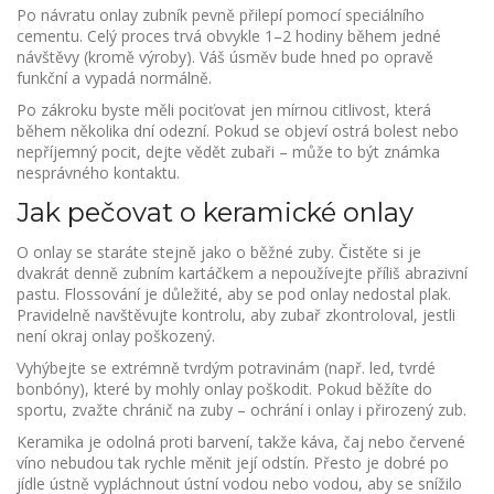
Po návratu onlay zubník pevně přilepí pomocí speciálního
cementu. Celý proces trvá obvykle 1–2 hodiny během jedné
návštěvy (kromě výroby). Váš úsměv bude hned po opravě
funkční a vypadá normálně.
Po zákroku byste měli pociťovat jen mírnou citlivost, která
během několika dní odezní. Pokud se objeví ostrá bolest nebo
nepříjemný pocit, dejte vědět zubaři – může to být známka
nesprávného kontaktu.
Jak pečovat o keramické onlay
O onlay se staráte stejně jako o běžné zuby. Čistěte si je
dvakrát denně zubním kartáčkem a nepoužívejte příliš abrazivní
pastu. Flossování je důležité, aby se pod onlay nedostal plak.
Pravidelně navštěvujte kontrolu, aby zubař zkontroloval, jestli
není okraj onlay poškozený.
Vyhýbejte se extrémně tvrdým potravinám (např. led, tvrdé
bonbóny), které by mohly onlay poškodit. Pokud běžíte do
sportu, zvažte chránič na zuby – ochrání i onlay i přirozený zub.
Keramika je odolná proti barvení, takže káva, čaj nebo červené
víno nebudou tak rychle měnit její odstín. Přesto je dobré po
jídle ústně vypláchnout ústní vodou nebo vodou, aby se snížilo