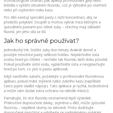
stomatologické ordinaci pak aplikují profesionální gely nebo
leštidla s vyšším obsahem fluoridu, což je výhodné po ošetření
nebo při zvýšeném riziku kazu.
Pro děti existují speciální pasty s nižší koncentrací, aby se
předešlo polykání. Dospělí si mohou vybrat mezi běžnými a
speciálními pastami pro citlivé zuby – všechny mají základní
fluorid, jen jeho síla se liší.
Jak ho správně používat?
Jednoduchý trik: čistěte zuby dva minuty dvakrát denně a
použijte množství pasty velikosti hrášku. Nepláchněte ústa
vodou hned po čištění – necháte tak fluoridu delší dobu působit.
Pokud používáte ústní vodu, vypláchněte ústa a nevyplachujte
hned po tom, co jste si pastu aplikovali.
Když navštívíte zubaře, požádejte o profesionální fluoridovou
aplikaci, pokud máte zvýšené riziko zubního kazu (například
často pijete sladké nápoje). Tato aplikace je rychlá, bezbolestná
a může vám dodat extra ochranu na několik měsíců.
Pamatujte, že více fluoridu neznamená lepší výsledek.
Překročení doporučené dávky, zejména u dětí, může způsobit
fluorózu – nepěkné skvrny na sklovině. Proto dodržujte
doporučené množství a vyhýbejte se nadměrnému polykání