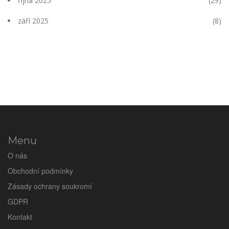
října 2025
(29)
září 2025
(8)
Menu
O nás
Obchodní podmínky
Zásady ochrany soukromí
GDPR
Kontakt