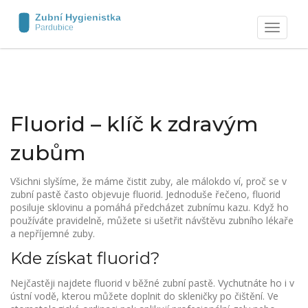
Zobrazit
navigaci
Fluorid – klíč k zdravým
zubům
Všichni slyšíme, že máme čistit zuby, ale málokdo ví, proč se v
zubní pastě často objevuje fluorid. Jednoduše řečeno, fluorid
posiluje sklovinu a pomáhá předcházet zubnímu kazu. Když ho
používáte pravidelně, můžete si ušetřit návštěvu zubního lékaře
a nepříjemné zuby.
Kde získat fluorid?
Nejčastěji najdete fluorid v běžné zubní pastě. Vychutnáte ho i v
ústní vodě, kterou můžete doplnit do skleničky po čištění. Ve