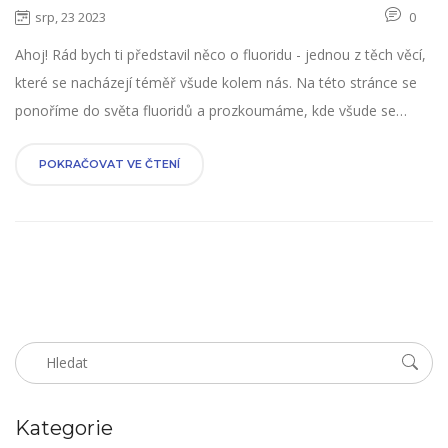
srp, 23 2023
0
Ahoj! Rád bych ti představil něco o fluoridu - jednou z těch věcí,
které se nacházejí téměř všude kolem nás. Na této stránce se
ponoříme do světa fluoridů a prozkoumáme, kde všude se
nacházejí. Od dentální hygieny až po náš pitný režim, dozvíš se,
jak fluorid ovlivňuje náš život. Představujeme širokou škálu
POKRAČOVAT VE ČTENÍ
faktů a informací o fluoridu. Tak přijď a dozvi se více!
Kategorie