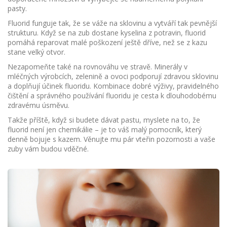
pasty.
Fluorid funguje tak, že se váže na sklovinu a vytváří tak pevnější
strukturu. Když se na zub dostane kyselina z potravin, fluorid
pomáhá reparovat malé poškození ještě dříve, než se z kazu
stane velký otvor.
Nezapomeňte také na rovnováhu ve stravě. Minerály v
mléčných výrobcích, zelenině a ovoci podporují zdravou sklovinu
a doplňují účinek fluoridu. Kombinace dobré výživy, pravidelného
čištění a správného používání fluoridu je cesta k dlouhodobému
zdravému úsměvu.
Takže příště, když si budete dávat pastu, myslete na to, že
fluorid není jen chemikálie – je to váš malý pomocník, který
denně bojuje s kazem. Věnujte mu pár vteřin pozornosti a vaše
zuby vám budou vděčné.