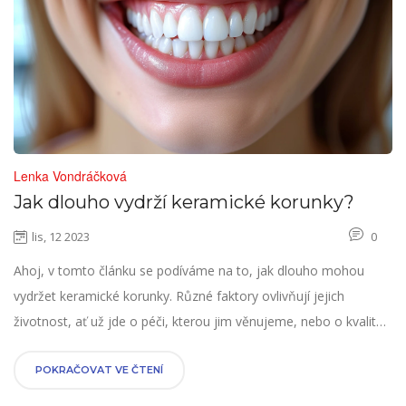
Lenka Vondráčková
Jak dlouho vydrží keramické korunky?
lis, 12 2023
0
Ahoj, v tomto článku se podíváme na to, jak dlouho mohou
vydržet keramické korunky. Různé faktory ovlivňují jejich
životnost, ať už jde o péči, kterou jim věnujeme, nebo o kvalitu
samotného materiálu. Pojďme se společně dozvědět více o
tom, jak jejich výdrž prodloužit a jak přispívají ke zdraví našich
POKRAČOVAT VE ČTENÍ
úst. Přidejte se ke mě a prozkoumejme svět zubní péče.