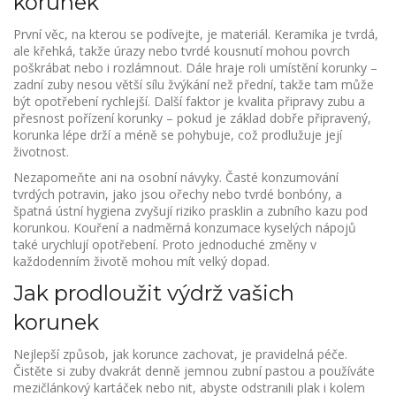
korunek
První věc, na kterou se podívejte, je materiál. Keramika je tvrdá,
ale křehká, takže úrazy nebo tvrdé kousnutí mohou povrch
poškrábat nebo i rozlámnout. Dále hraje roli umístění korunky –
zadní zuby nesou větší sílu žvýkání než přední, takže tam může
být opotřebení rychlejší. Další faktor je kvalita připravy zubu a
přesnost pořízení korunky – pokud je základ dobře připravený,
korunka lépe drží a méně se pohybuje, což prodlužuje její
životnost.
Nezapomeňte ani na osobní návyky. Časté konzumování
tvrdých potravin, jako jsou ořechy nebo tvrdé bonbóny, a
špatná ústní hygiena zvyšují riziko prasklin a zubního kazu pod
korunkou. Kouření a nadměrná konzumace kyselých nápojů
také urychlují opotřebení. Proto jednoduché změny v
každodenním životě mohou mít velký dopad.
Jak prodloužit výdrž vašich
korunek
Nejlepší způsob, jak korunce zachovat, je pravidelná péče.
Čistěte si zuby dvakrát denně jemnou zubní pastou a používáte
mezičlánkový kartáček nebo nit, abyste odstranili plak i kolem