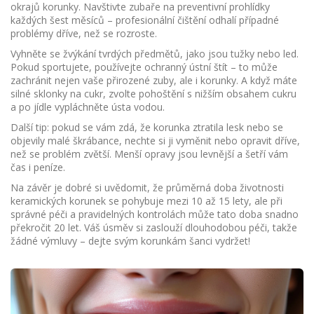
okrajů korunky. Navštivte zubaře na preventivní prohlídky
každých šest měsíců – profesionální čištění odhalí případné
problémy dříve, než se rozroste.
Vyhněte se žvýkání tvrdých předmětů, jako jsou tužky nebo led.
Pokud sportujete, používejte ochranný ústní štít – to může
zachránit nejen vaše přirozené zuby, ale i korunky. A když máte
silné sklonky na cukr, zvolte pohoštění s nižším obsahem cukru
a po jídle vypláchněte ústa vodou.
Další tip: pokud se vám zdá, že korunka ztratila lesk nebo se
objevily malé škrábance, nechte si ji vyměnit nebo opravit dříve,
než se problém zvětší. Menší opravy jsou levnější a šetří vám
čas i peníze.
Na závěr je dobré si uvědomit, že průměrná doba životnosti
keramických korunek se pohybuje mezi 10 až 15 lety, ale při
správné péči a pravidelných kontrolách může tato doba snadno
překročit 20 let. Váš úsměv si zaslouží dlouhodobou péči, takže
žádné výmluvy – dejte svým korunkám šanci vydržet!