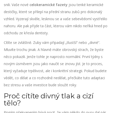
snili. Vaše nové
celokeramické fazety
jsou
tenké keramické
destičky, které se přilepí na přední stranu zubů pro dokonalý
vzhled
. Vyzerají skvěle, lesknou se a vaše sebevědomí vystřelilo
nahoru. Ale pak přijde ta část, kterou vám nikdo neříká hned po
odchodu ze křesla dentisty.
Cítíte se zvláštně. Zuby vám připadají „tlustší“ nebo „divné“.
Mluvíte trochu jinak. A hlavně máte obrovský strach, že byste
něco pokazili. Jenže tohle je naprosto normální. První týdny s
novým úsměvem jsou jako naučit se znovu jíst. Je to proces,
který vyžaduje trpělivost, ale i konkrétní strategii. Pokud budete
vědět, co dělat a co rozhodně nedělat, přečkáte tuto adaptaci
bez stresu a vaše investice bude sloužit roky.
Proč cítíte divný tlak a cizí
tělo?
Prvním překvapením bývá pocit, že vám někdo do pusy dal pár