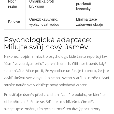
Noční
Chránička proti
prasknutí
režim
bruxismu
keramiky
Omezit kávu/víno,
Minimalizace
Barviva
vyplachovat vodou
zabarvení okrajů
Psychologická adaptace:
Milujte svůj nový úsměv
Nakonec, pojďme mluvit o psychologii. Lidé často reportují tzv.
"úsměvovou dysmorfiu" v prvních dnech. Cítíte se trapně, když
se usmíváte. Máte pocit, že vypadáte uměle. Je to proto, že jste
zvyklí skrývat své zuby nebo se bát svého starého úsměvu. Nyní
musíte naučit svaly obličeje nový pohybový vzorec.
Procvičujte úsměv před zrcadlem. Najděte polohu, ve které se
cítíte přirozeně. Fotte se. Sdílejte to s blízkými. Čím dříve
akceptujete změnu, tím rychleji zmizí ten divný pocit cizoty.