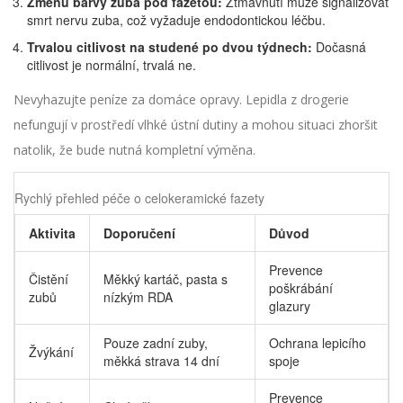
Změnu barvy zuba pod fazetou:
Ztmavnutí může signalizovat
smrt nervu zuba, což vyžaduje endodontickou léčbu.
Trvalou citlivost na studené po dvou týdnech:
Dočasná
citlivost je normální, trvalá ne.
Nevyhazujte peníze za domáce opravy. Lepidla z drogerie
nefungují v prostředí vlhké ústní dutiny a mohou situaci zhoršit
natolik, že bude nutná kompletní výměna.
Rychlý přehled péče o celokeramické fazety
Aktivita
Doporučení
Důvod
Prevence
Čistění
Měkký kartáč, pasta s
poškrábání
zubů
nízkým RDA
glazury
Pouze zadní zuby,
Ochrana lepicího
Žvýkání
měkká strava 14 dní
spoje
Prevence