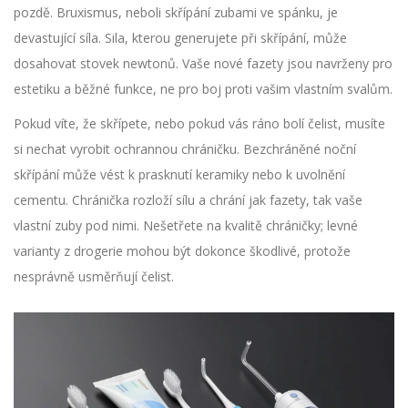
pozdě. Bruxismus, neboli skřípání zubami ve spánku, je
devastující síla. Sila, kterou generujete při skřípání, může
dosahovat stovek newtonů. Vaše nové
fazety
jsou navrženy pro
estetiku a běžné funkce, ne pro boj proti vašim vlastním svalům.
Pokud víte, že skřípete, nebo pokud vás ráno bolí čelist, musíte
si nechat vyrobit ochrannou chráničku. Bezchráněné noční
skřípání může vést k prasknutí keramiky nebo k uvolnění
cementu. Chránička rozloží sílu a chrání jak fazety, tak vaše
vlastní zuby pod nimi. Nešetřete na kvalitě chráničky; levné
varianty z drogerie mohou být dokonce škodlivé, protože
nesprávně usměrňují čelist.