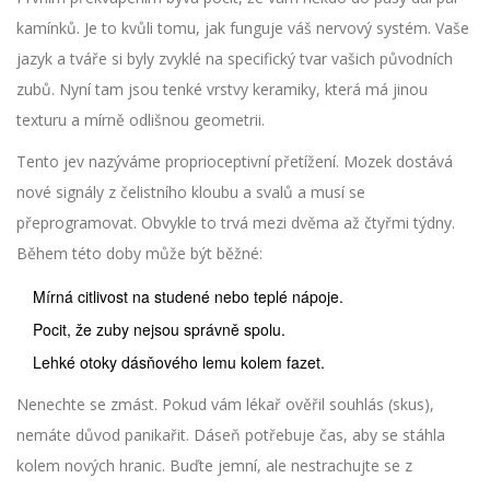
kamínků. Je to kvůli tomu, jak funguje váš nervový systém. Vaše
jazyk a tváře si byly zvyklé na specifický tvar vašich původních
zubů. Nyní tam jsou tenké vrstvy
keramiky
, která má jinou
texturu a mírně odlišnou geometrii.
Tento jev nazýváme proprioceptivní přetížení. Mozek dostává
nové signály z čelistního kloubu a svalů a musí se
přeprogramovat. Obvykle to trvá mezi dvěma až čtyřmi týdny.
Během této doby může být běžné:
Mírná citlivost na studené nebo teplé nápoje.
Pocit, že zuby nejsou správně spolu.
Lehké otoky dásňového lemu kolem fazet.
Nenechte se zmást. Pokud vám lékař ověřil souhlás (skus),
nemáte důvod panikařit. Dáseň potřebuje čas, aby se stáhla
kolem nových hranic. Buďte jemní, ale nestrachujte se z