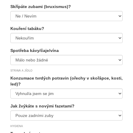
Skřípáte zubami (bruxismus)?
Kouření tabáku?
Spotřeba kávy/čaje/vína
STRAVA A JÍDLO
Konzumace tvrdých potravin (ořechy v skořápce, kosti,
led)?
Jak žvýkáte s novými fazetami?
HYGIENA