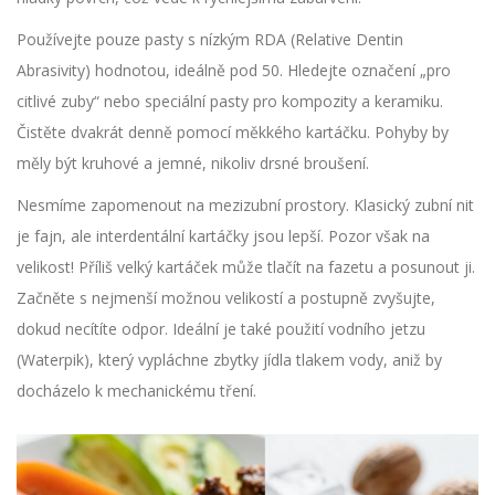
Používejte pouze pasty s nízkým RDA (Relative Dentin
Abrasivity) hodnotou, ideálně pod 50. Hledejte označení „pro
citlivé zuby“ nebo speciální pasty pro kompozity a keramiku.
Čistěte dvakrát denně pomocí měkkého kartáčku. Pohyby by
měly být kruhové a jemné, nikoliv drsné broušení.
Nesmíme zapomenout na mezizubní prostory. Klasický zubní nit
je fajn, ale interdentální kartáčky jsou lepší. Pozor však na
velikost! Příliš velký kartáček může tlačít na fazetu a posunout ji.
Začněte s nejmenší možnou velikostí a postupně zvyšujte,
dokud necítíte odpor. Ideální je také použití vodního jetzu
(Waterpik), který vypláchne zbytky jídla tlakem vody, aniž by
docházelo k mechanickému tření.