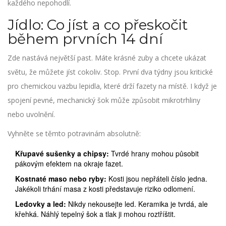
každého nepohodlí.
Jídlo: Co jíst a co přeskočit
během prvních 14 dní
Zde nastává největší past. Máte krásné zuby a chcete ukázat
světu, že můžete jíst cokoliv. Stop. První dva týdny jsou kritické
pro chemickou vazbu lepidla, které drží fazety na místě. I když je
spojení pevné, mechanický šok může způsobit mikrotrhliny
nebo uvolnění.
Vyhněte se těmto potravinám absolutně:
Křupavé sušenky a chipsy:
Tvrdé hrany mohou působit
pákovým efektem na okraje fazet.
Kostnaté maso nebo ryby:
Kosti jsou nepřáteli číslo jedna.
Jakékoli trhání masa z kosti představuje riziko odlomení.
Ledovky a led:
Nikdy nekousejte led. Keramika je tvrdá, ale
křehká. Náhlý tepelný šok a tlak ji mohou roztříštit.