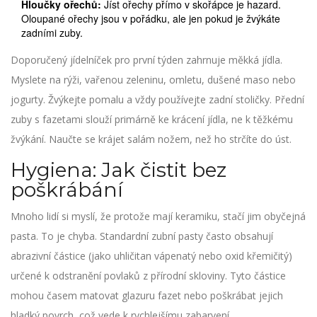
Hloučky ořechů:
Jíst ořechy přímo v skořápce je hazard.
Oloupané ořechy jsou v pořádku, ale jen pokud je žvýkáte
zadními zuby.
Doporučený jídelníček pro první týden zahrnuje měkká jídla.
Myslete na rýži, vařenou zeleninu, omletu, dušené maso nebo
jogurty. Žvýkejte pomalu a vždy používejte zadní stoličky. Přední
zuby s fazetami slouží primárně ke krácení jídla, ne k těžkému
žvýkání. Naučte se krájet salám nožem, než ho strčíte do úst.
Hygiena: Jak čistit bez
poškrábání
Mnoho lidí si myslí, že protože mají keramiku, stačí jim obyčejná
pasta. To je chyba. Standardní zubní pasty často obsahují
abrazivní částice (jako uhličitan vápenatý nebo oxid křemičitý)
určené k odstranění povlaků z přírodní skloviny. Tyto částice
mohou časem matovat glazuru fazet nebo poškrábat jejich
hladký povrch, což vede k rychlejšímu zabarvení.