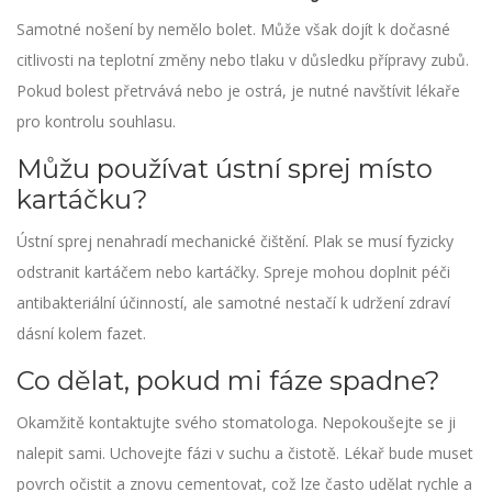
Samotné nošení by nemělo bolet. Může však dojít k dočasné
citlivosti na teplotní změny nebo tlaku v důsledku přípravy zubů.
Pokud bolest přetrvává nebo je ostrá, je nutné navštívit lékaře
pro kontrolu souhlasu.
Můžu používat ústní sprej místo
kartáčku?
Ústní sprej nenahradí mechanické čištění. Plak se musí fyzicky
odstranit kartáčem nebo kartáčky. Spreje mohou doplnit péči
antibakteriální účinností, ale samotné nestačí k udržení zdraví
dásní kolem fazet.
Co dělat, pokud mi fáze spadne?
Okamžitě kontaktujte svého stomatologa. Nepokoušejte se ji
nalepit sami. Uchovejte fázi v suchu a čistotě. Lékař bude muset
povrch očistit a znovu cementovat, což lze často udělat rychle a