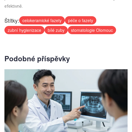
efektivně.
Štítky:
celokeramické fazety
péče o fazety
zubní hygienizace
bílé zuby
stomatologie Olomouc
Podobné příspěvky