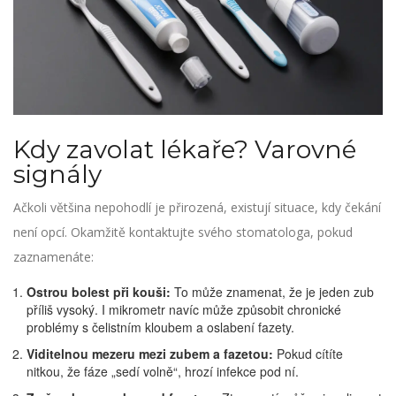
Kdy zavolat lékaře? Varovné
signály
Ačkoli většina nepohodlí je přirozená, existují situace, kdy čekání
není opcí. Okamžitě kontaktujte svého stomatologa, pokud
zaznamenáte:
Ostrou bolest při kouši:
To může znamenat, že je jeden zub
příliš vysoký. I mikrometr navíc může způsobit chronické
problémy s čelistním kloubem a oslabení fazety.
Viditelnou mezeru mezi zubem a fazetou:
Pokud cítíte
nitkou, že fáze „sedí volně“, hrozí infekce pod ní.