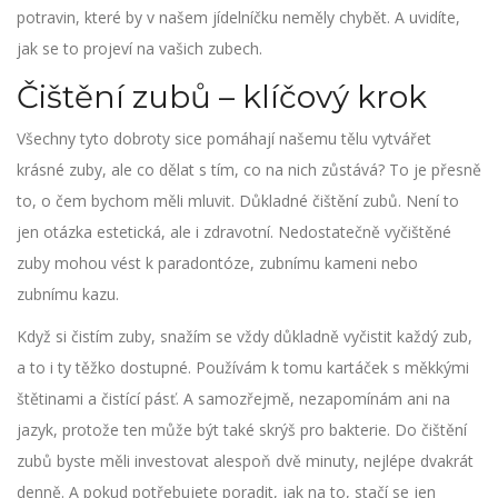
potravin, které by v našem jídelníčku neměly chybět. A uvidíte,
jak se to projeví na vašich zubech.
Čištění zubů – klíčový krok
Všechny tyto dobroty sice pomáhají našemu tělu vytvářet
krásné zuby, ale co dělat s tím, co na nich zůstává? To je přesně
to, o čem bychom měli mluvit. Důkladné čištění zubů. Není to
jen otázka estetická, ale i zdravotní. Nedostatečně vyčištěné
zuby mohou vést k paradontóze, zubnímu kameni nebo
zubnímu kazu.
Když si čistím zuby, snažím se vždy důkladně vyčistit každý zub,
a to i ty těžko dostupné. Používám k tomu kartáček s měkkými
štětinami a čistící pásť. A samozřejmě, nezapomínám ani na
jazyk, protože ten může být také skrýš pro bakterie. Do čištění
zubů byste měli investovat alespoň dvě minuty, nejlépe dvakrát
denně. A pokud potřebujete poradit, jak na to, stačí se jen