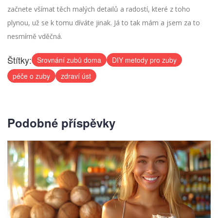
začnete všímat těch malých detailů a radostí, které z toho
plynou, už se k tomu díváte jinak. Já to tak mám a jsem za to
nesmírně vděčná.
Štítky:
Srovnání zubů doma
DIY metody pro zuby
péče o zuby
zdraví úst
Podobné příspěvky