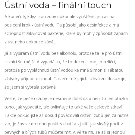
Ústní voda – finální touch
A konečně, když jsou zuby dokonale vyčištěné, je čas na
poslední krok - ústní vodu. Ta působí jako desinfekce a má
schopnost zlikvidovat bakterie, které by mohly způsobit zápach
z úst nebo dokonce zánět.
Já si vybírám ústní vodu bez alkoholu, protože ta je pro ústní
sliznici šetrnější. A vypadá to, že to docení i moji mazlíčci,
protože po vypláchnutí ústní vodou ke mně Šimon s Tábatou
vždycky přijdou olíznout. Tak zřejmé jejich schválení dokazuje,
že jsem si vybrala správně.
Vězte, že péče o zuby je nesmírně důležitá a není to jen otázka
toho, jak vypadáte, ale ovlivňuje to také vaše celkové zdraví.
Takže pokud jste až dosud považovali čištění zubů jen za nutné
zlo, je čas se do toho pustit s chutí a zjistit, jak skvělý pocit z
pevných a bílých zubů můžete mít. A věřte mi, že až si jednou