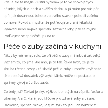
Kde je ale ta magie v ústní hygieně? Je to ve spokojených
dásních, bílých zubech a svěžím dechu. A já mám pro vás pár
tipů, jak dosáhnout tohoto zdravého stavu z pohodlí vašeho
domova. Pokud si myslíte, že potřebujete drahé lékařské
vybavení nebo nějaké speciální zázračné léky, pak se mýlíte.
Podívejme se společně, jak na to.
Péče o zuby začíná v kuchyni
Nikdy by mě nenapadlo, že při péči o zuby má inkluzi tak velký
význam to, co jíme. Ale ano, je to tak. Řekla bych, že je to
zhruba třetina cesty k té skvělé péči o zuby. Protože když naše
tělo dostává dostatek výživných látek, může se postarat o
správný vývoj a údržbu zubů.
Co tedy jíst? Základ je skýt výživou bohatých na vápník, fosfor a
vitamíny A a C, které jsou klíčové pro zdravé zuby a dásně.
Brokolice, špenát, mléko, jogurt, sýr - to jsou jen některé z