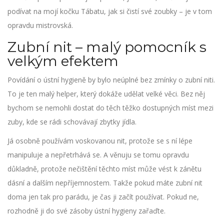
podívat na mojí kočku Tábatu, jak si čistí své zoubky – je v tom
opravdu mistrovská.
Zubní nit – malý pomocník s
velkým efektem
Povídání o ústní hygieně by bylo neúplné bez zmínky o zubní niti.
To je ten malý helper, který dokáže udělat velké věci. Bez něj
bychom se nemohli dostat do těch těžko dostupných míst mezi
zuby, kde se rádi schovávají zbytky jídla.
Já osobně používám voskovanou nit, protože se s ní lépe
manipuluje a nepřetrhává se. A věnuju se tomu opravdu
důkladně, protože nečištění těchto míst může vést k zánětu
dásní a dalším nepříjemnostem. Takže pokud máte zubní nit
doma jen tak pro parádu, je čas ji začít používat. Pokud ne,
rozhodně ji do své zásoby ústní hygieny zařaďte.