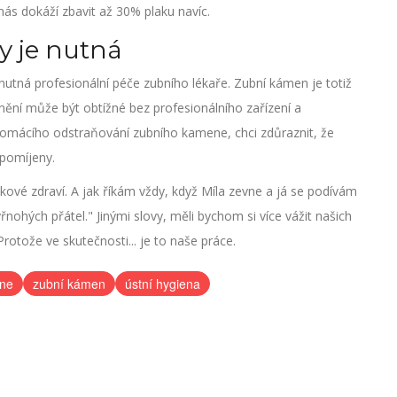
nás dokáží zbavit až 30% plaku navíc.
y je nutná
ná profesionální péče zubního lékaře. Zubní kámen je totiž
nění může být obtížné bez profesionálního zařízení a
omácího odstraňování zubního kamene, chci zdůraznit, že
opomíjeny.
kové zdraví. A jak říkám vždy, když Míla zevne a já se podívám
yřnohých přátel." Jinými slovy, měli bychom si více vážit našich
rotože ve skutečnosti... je to naše práce.
ene
zubní kámen
ústní hygiena