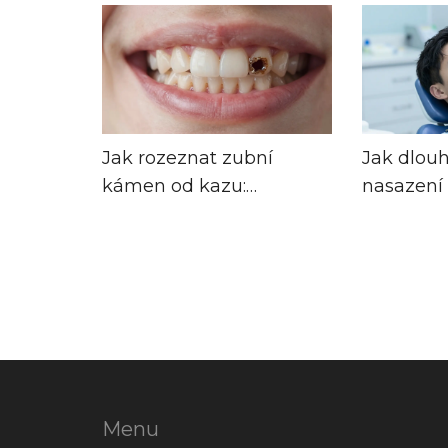
Jak rozeznat zubní
Jak dlouh
kámen od kazu:
nasazení
praktický průvodce pro
Časový 
každodenní péči o zuby
řešení
Menu