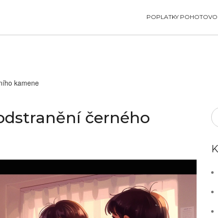
POPLATKY POHOTOVOS
bního kamene
dstranění černého
K