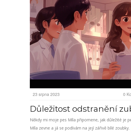
23 srpna 2023
0 K
Důležitost odstranění 
Někdy mi moje pes Míla připomene, jak důležité je p
Míla zevne a já se podívám na její zářivě bílé zoubk