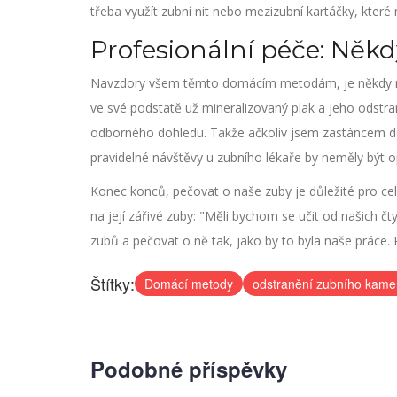
třeba využít zubní nit nebo mezizubní kartáčky, které 
Profesionální péče: Někd
Navzdory všem těmto domácím metodám, je někdy nut
ve své podstatě už mineralizovaný plak a jeho odstra
odborného dohledu. Takže ačkoliv jsem zastáncem d
pravidelné návštěvy u zubního lékaře by neměly být 
Konec konců, pečovat o naše zuby je důležité pro cel
na její zářivé zuby: "Měli bychom se učit od našich čt
zubů a pečovat o ně tak, jako by to byla naše práce. P
Štítky:
Domácí metody
odstranění zubního kam
Podobné příspěvky