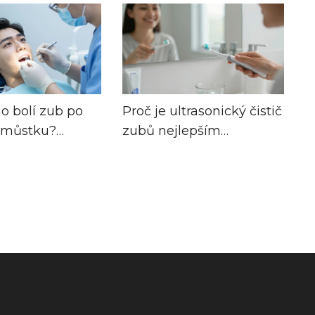
o bolí zub po
Proč je ultrasonický čistič
 můstku?
zubů nejlepším
harmonogram a
pomocníkem pro vaše
zuby