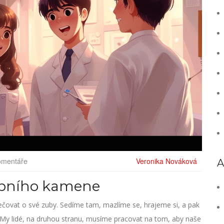
omentáře
Veronika Nováková
A
zubního kamene
ečovat o své zuby. Sedíme tam, mazlíme se, hrajeme si, a pak
y. My lidé, na druhou stranu, musíme pracovat na tom, aby naše