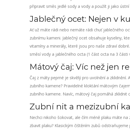
připravit směs jedlé sody a vody a použít ji jako ústní
Jablečný ocet: Nejen v k
Ať už máte rádi nebo nemáte rádi chuť jablečného octa,
zubnímu kameni. Jablečný ocet obsahuje kyseliny, kt
vitamíny a minerály, které jsou pro naše zdraví dobré
směsí vody a jablečného octa (1 část octa na 3 části 
Mátový čaj: Víc než jen r
Čaj z máty peprné je skvělý pro uvolnění a zklidnění.
zubního kamene? Pravidelné kloktání mátovým čajem 
zubního kamene. Navíc, mátový čaj pomáhá zklidnit cit
Zubní nit a mezizubní ka
Nechci nikoho šokovat, ale čím méně plaku máte na z
zbavit plaku? Klasickým čištěním zubů odstraňujeme po