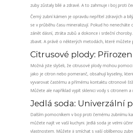
zuby zůstaly bílé a zdravé. A to zahrnuje i boj proti
Černý zubní kámen je opravdu nepřítel zdravých a bílý
se v průběhu času mineralizují. Pokud ho nenecháte 
zánět dásní, ztráta zubů a dokonce i srdeční choroby. 
zbavit. A právě o některých metodách, které můžete 
Citrusové plody: Přiroz
Možná jste slyšeli, že citrusové plody mohou pomoci 
jako je citron nebo pomeranč, obsahují kyseliny, kte
vyvarovat častému a přímému kontaktu citronové šťáv
Můžete ale například vypít sklenici vody s citronem a n
Jedlá soda: Univerzální
Dalším pomocníkem v boji proti černému zubnímu kam
můžete najít ve vaší kuchyni. Jedlá soda je velmi úči
vlastnostem. Můžete ji smíchat s vaší oblíbenou zubn