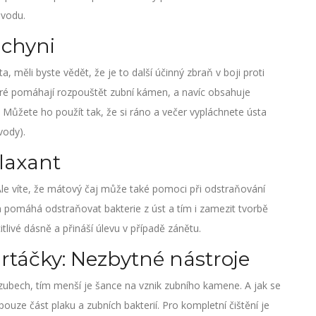
 vodu.
uchyni
 měli byste vědět, že je to další účinný zbraň v boji proti
eré pomáhají rozpouštět zubní kámen, a navíc obsahuje
. Můžete ho použít tak, že si ráno a večer vypláchnete ústa
vody).
elaxant
 Ale víte, že mátový čaj může také pomoci při odstraňování
pomáhá odstraňovat bakterie z úst a tím i zamezit tvorbě
livé dásně a přináší úlevu v případě zánětu.
rtáčky: Nezbytné nástroje
ubech, tím menší je šance na vznik zubního kamene. A jak se
uze část plaku a zubních bakterií. Pro kompletní čištění je