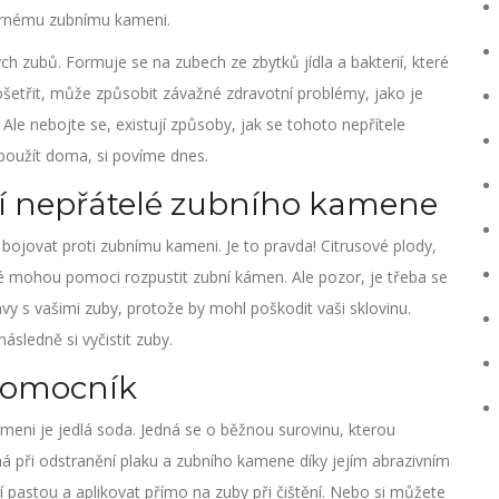
 černému zubnímu kameni.
ch zubů. Formuje se na zubech ze zbytků jídla a bakterií, které
ošetřit, může způsobit závažné zdravotní problémy, jako je
Ale nebojte se, existují způsoby, jak se tohoto nepřítele
použít doma, si povíme dnes.
ení nepřátelé zubního kamene
bojovat proti zubnímu kameni. Je to pravda! Citrusové plody,
ré mohou pomoci rozpustit zubní kámen. Ale pozor, je třeba se
y s vašimi zuby, protože by mohl poškodit vaši sklovinu.
ásledně si vyčistit zuby.
 pomocník
eni je jedlá soda. Jedná se o běžnou surovinu, kterou
nná při odstranění plaku a zubního kamene díky jejím abrazivním
í pastou a aplikovat přímo na zuby při čištění. Nebo si můžete