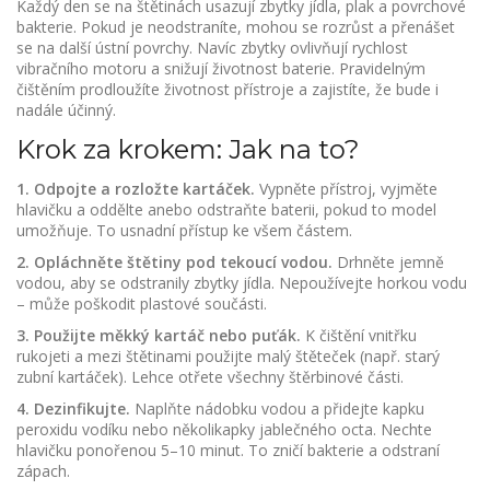
Každý den se na štětinách usazují zbytky jídla, plak a povrchové
bakterie. Pokud je neodstraníte, mohou se rozrůst a přenášet
se na další ústní povrchy. Navíc zbytky ovlivňují rychlost
vibračního motoru a snižují životnost baterie. Pravidelným
čištěním prodloužíte životnost přístroje a zajistíte, že bude i
nadále účinný.
Krok za krokem: Jak na to?
1. Odpojte a rozložte kartáček.
Vypněte přístroj, vyjměte
hlavičku a oddělte anebo odstraňte baterii, pokud to model
umožňuje. To usnadní přístup ke všem částem.
2. Opláchněte štětiny pod tekoucí vodou.
Drhněte jemně
vodou, aby se odstranily zbytky jídla. Nepoužívejte horkou vodu
– může poškodit plastové součásti.
3. Použijte měkký kartáč nebo puťák.
K čištění vnitřku
rukojeti a mezi štětinami použijte malý štěteček (např. starý
zubní kartáček). Lehce otřete všechny štěrbinové části.
4. Dezinfikujte.
Naplňte nádobku vodou a přidejte kapku
peroxidu vodíku nebo několikapky jablečného octa. Nechte
hlavičku ponořenou 5–10 minut. To zničí bakterie a odstraní
zápach.