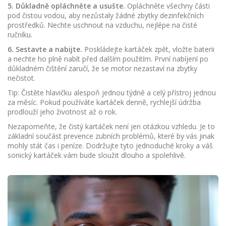
5. Důkladně opláchněte a usušte.
Opláchněte všechny části
pod čistou vodou, aby nezůstaly žádné zbytky dezinfekčních
prostředků. Nechte uschnout na vzduchu, nejlépe na čisté
ručníku.
6. Sestavte a nabijte.
Poskládejte kartáček zpět, vložte baterii
a nechte ho plně nabít před dalším použitím. První nabíjení po
důkladném čištění zaručí, že se motor nezastaví na zbytky
nečistot.
Tip: Čistěte hlavičku alespoň jednou týdně a celý přístroj jednou
za měsíc. Pokud používáte kartáček denně, rychlejší údržba
prodlouží jeho životnost až o rok.
Nezapomeňte, že čistý kartáček není jen otázkou vzhledu. Je to
základní součást prevence zubních problémů, které by vás jinak
mohly stát čas i peníze. Dodržujte tyto jednoduché kroky a váš
sonický kartáček vám bude sloužit dlouho a spolehlivě.