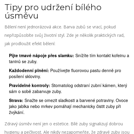
Tipy pro udržení bílého
úsměvu
Bělení není jednorázová akce. Barva zubů se vrací, pokud
nepřizpůsobíte svůj životní styl. Zde je několik praktických rad,
jak prodloužit efekt bělení:
Pijte tmavé nápoje přes slamku:
Snížíte tím kontakt kofeinu a
taninů se zuby.
Každodenní plnění:
Používejte fluorovou pastu denně pro
posílení skloviny.
Pravidelné kontroly:
Stomatolog odstraní zubní kámen, který
sám o sobě zabarvuje zuby.
Strava:
Snažte se omezit sladkosti a barvené potraviny. Ovoce
jako jablka nebo mrkev pomáhají mechanicky čistit zuby při
žvýkání.
Zdravý úsměv není jen o estetice. Bílé zuby signalizují dobrou
hygienu a pečlivost. Ale nikdy nezapomeňte, že zdravé zuby jsou