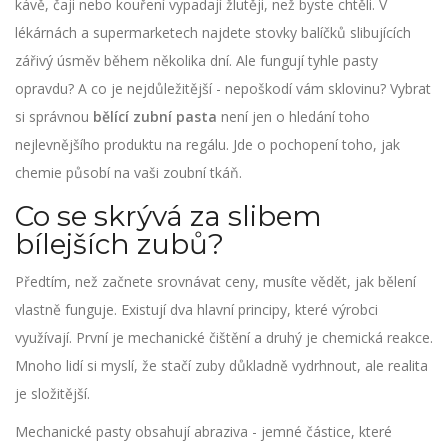
kávě, čaji nebo kouření vypadají žlutěji, než byste chtěli. V
lékárnách a supermarketech najdete stovky balíčků slibujících
zářivý úsměv během několika dní. Ale fungují tyhle pasty
opravdu? A co je nejdůležitější - nepoškodí vám sklovinu? Vybrat
si správnou
bělící zubní pasta
není jen o hledání toho
nejlevnějšího produktu na regálu. Jde o pochopení toho, jak
chemie působí na vaši zoubní tkáň.
Co se skrývá za slibem
bílejších zubů?
Předtím, než začnete srovnávat ceny, musíte vědět, jak bělení
vlastně funguje. Existují dva hlavní principy, které výrobci
využívají. První je mechanické čištění a druhý je chemická reakce.
Mnoho lidí si myslí, že stačí zuby důkladně vydrhnout, ale realita
je složitější.
Mechanické pasty obsahují abraziva - jemné částice, které