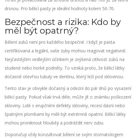
drsnou. Pro bělicí pasty je ideální hodnoty kolem 50-70.
Bezpečnost a rizika: Kdo by
měl být opatrný?
Bělení zubů není pro každého bezpečné. I když je pasta
certifikovaná a legální, vaše zuby mohou reagovat negativně.
Nejčastějším vedlejším účinkem je zvýšená citlivost zubů na
studené nebo horké podněty. To vzniká proto, že bělicí látky
dočasně otevřou tubuly ve dentinu, který leží pod sklovinou.
Tento stav je obvykle dočasný a odezní do pár dnů po vysazení
bělicí pasty. Pokud však trvá déle, může jít o známku poškození
skloviny. Lidé s erupčními defekty skloviny, recesí dásní nebo
špatnými plombami by měli být extrémně opatrní. Bělicí látky
mohou proniknout hlouběji a podráždit nerv zubu.
Doporučuji vždy konzultovat bělení se svým stomatologem