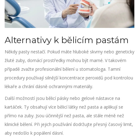
Alternativy k bělicím pastám
Někdy pasty nestačí. Pokud máte hluboké skvrny nebo geneticky
žluté zuby, domácí prostředky mohou být marné. V takovém
případě zvažte profesionální bělení u stomatologa. Tamní
procedury používají silnější koncentrace peroxidů pod kontrolou
lékaře a chrání dásně ochrannými materiály.
Další možností jsou bělicí pásky nebo gelové nástavce na
kartáček. Ty obsahují více bělicí látky než pasta a aplikují se
přímo na zuby. Jsou účinnější než pasta, ale stále méně než
klinické bělení. Při jejich používání dodržujte přesný časový limit,
aby nedošlo k popálení dásní.