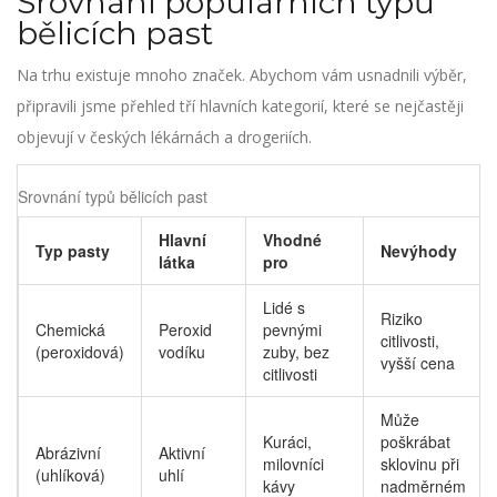
Srovnání populárních typů
bělicích past
Na trhu existuje mnoho značek. Abychom vám usnadnili výběr,
připravili jsme přehled tří hlavních kategorií, které se nejčastěji
objevují v českých lékárnách a drogeriích.
Srovnání typů bělicích past
Hlavní
Vhodné
Typ pasty
Nevýhody
látka
pro
Lidé s
Riziko
Chemická
Peroxid
pevnými
citlivosti,
(peroxidová)
vodíku
zuby, bez
vyšší cena
citlivosti
Může
Kuráci,
poškrábat
Abrázivní
Aktivní
milovníci
sklovinu při
(uhlíková)
uhlí
kávy
nadměrném