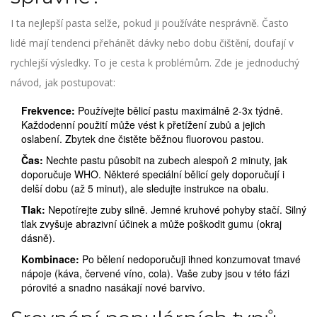
I ta nejlepší pasta selže, pokud ji používáte nesprávně. Často
lidé mají tendenci přehánět dávky nebo dobu čištění, doufají v
rychlejší výsledky. To je cesta k problémům. Zde je jednoduchý
návod, jak postupovat:
Frekvence:
Používejte bělicí pastu maximálně 2-3x týdně.
Každodenní použití může vést k přetížení zubů a jejich
oslabení. Zbytek dne čistěte běžnou fluorovou pastou.
Čas:
Nechte pastu působit na zubech alespoň 2 minuty, jak
doporučuje WHO. Některé speciální bělicí gely doporučují i
delší dobu (až 5 minut), ale sledujte instrukce na obalu.
Tlak:
Nepotírejte zuby silně. Jemné kruhové pohyby stačí. Silný
tlak zvyšuje abrazivní účinek a může poškodit gumu (okraj
dásně).
Kombinace:
Po bělení nedoporučuji ihned konzumovat tmavé
nápoje (káva, červené víno, cola). Vaše zuby jsou v této fázi
pórovité a snadno nasákají nové barvivo.