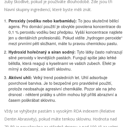
zuby škodlivé, pokud je používáte dlouhodobě. Zde jsou tři
hlavní skupiny ingrediencí, které byste měli znát.
Peroxidy (vodíku nebo karbamidu):
To jsou skutečné bělicí
agens. Pro domácí použití je obvykle povolena koncentrace do
0,1 % peroxidu vodíku bez předpisu. Vyšší koncentrace najdete
jen u dentálních profesionálů. Pokud vidíte „hydrogen peroxide“
mezi prvními pěti složkami, máte tu pravou chemickou pastu.
Hydroxid hořečnatý a síran sodný:
Tyto látky často nahrazují
silné peroxidy v levnějších pastách. Fungují spíše jako lehké
bělidla, která reagují s kyselinami ve vašich zubech. Efekt je
mírný a dočasný, ale šetří sklovinu.
Aktivní uhlí:
Velký trend posledních let. Uhlí adsorbuje
povrchové barviva. Je to bezpečné pro pravidelné použití,
protože neobsahuje agresivní chemikálie. Pozor ale na jeho
drsnost - některé prášky s uhlím mohou být příliš abrazivní a
časem poškrábat sklovinu.
Vždy se vyhýbejte pastám s vysokým RDA indexem (Relative
Dentin Abrasivity), pokud máte tenkou sklovinu. Hodnota nad
70-80 je považována za středně drsnou a nad 100 již za velmi