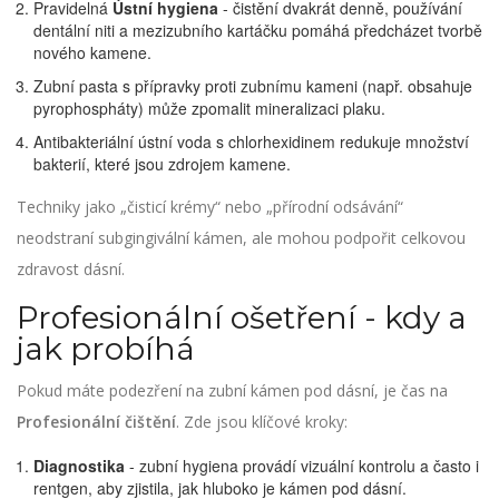
Pravidelná
Ústní hygiena
- čistění dvakrát denně, používání
dentální niti a mezizubního kartáčku pomáhá předcházet tvorbě
nového kamene.
Zubní pasta s přípravky proti zubnímu kameni (např. obsahuje
pyrophospháty) může zpomalit mineralizaci plaku.
Antibakteriální ústní voda s chlorhexidinem redukuje množství
bakterií, které jsou zdrojem kamene.
Techniky jako „čisticí krémy“ nebo „přírodní odsávání“
neodstraní subgingivální kámen, ale mohou podpořit celkovou
zdravost dásní.
Profesionální ošetření - kdy a
jak probíhá
Pokud máte podezření na zubní kámen pod dásní, je čas na
Profesionální čištění
. Zde jsou klíčové kroky:
Diagnostika
- zubní hygiena provádí vizuální kontrolu a často i
rentgen, aby zjistila, jak hluboko je kámen pod dásní.