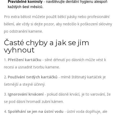
Pravidelné kontroly
- navštěvujte dentální hygienu alespoň
každých šest měsíců.
Pro extra bělost můžete použít bělicí pásky nebo profesionální
bělení, ale vždy si dejte pozor, aby nedošlo k poškození skloviny
po odstranění kamene.
Časté chyby a jak se jim
vyhnout
1.
Přetížení kartáčku
- silné drhnutí po dásních může vést k
recesi a usnadnit tvorbu kamene.
2.
Používání tvrdých kartáčků
- mírně štětinatý kartáček je
šetrnější a stejně účinný.
3.
Ignorování krvácení
- pokud dásně krvácí, je to varování, že
se pod dásní hromadí zubní kámen.
4.
Spoléhání se jen na ústní vodu
- ústní voda doplňuje, ale