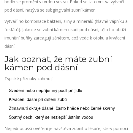
hodin se promění v tvrdou vrstvu. Pokud se tato vrstva vytvoří
pod dásní, nazývá se subgingivální zubní kámen.
Vytváří ho kombinace bakterií, sliny a minerálů (hlavně vápníku a
fosfátů). Jakmile se zubní kámen usadí pod dásní, tělo ho obtíží -
imunitní buňky zareagují zánětem, což vede k otoku a krvácení
dásní.
Jak poznat, že máte zubní
kámen pod dásní
Typické příznaky zahrnují:
Svědění nebo nepříjemný pocit při jídle
Krvácení dásní při čištění zubů
Ztmavnutí okraje dásně, často hnědé nebo černé skvrny
Špatný dech, který se nezlepší ústním vodou
Nejjednodušší ověření je návštěva zubního lékaře, který pomocí