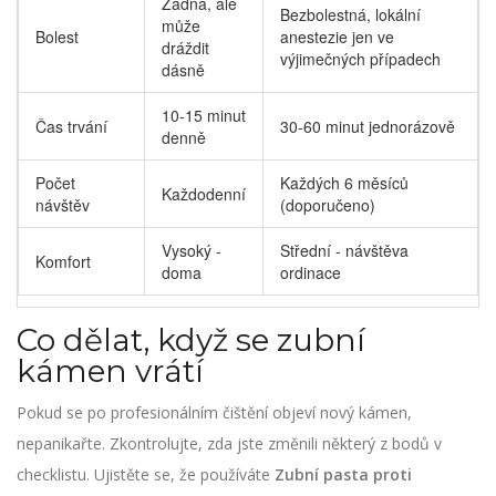
Žádná, ale
Bezbolestná, lokální
může
Bolest
anestezie jen ve
dráždit
výjimečných případech
dásně
10-15 minut
Čas trvání
30-60 minut jednorázově
denně
Počet
Každých 6 měsíců
Každodenní
návštěv
(doporučeno)
Vysoký -
Střední - návštěva
Komfort
doma
ordinace
Co dělat, když se zubní
kámen vrátí
Pokud se po profesionálním čištění objeví nový kámen,
nepanikařte. Zkontrolujte, zda jste změnili některý z bodů v
checklistu. Ujistěte se, že používáte
Zubní pasta proti