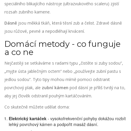
speciálního blikajícího nástroje (ultrazvukového scaleru) zjistí
rozsah zubního kamene.
Dásně
jsou měkká tkáň, která těsní zub a čelist. Zdravé dásně
jsou růžové, pevné a nepodléhají krvácení.
Domácí metody - co funguje
a co ne
Nejčastěji se setkáváme s radami typu „čistěte si zuby sodou“,
„myjte ústa jablečným octem“ nebo „používejte zubní pastu s
jedlou sodou“. Tyto tipy mohou mírně pomoci odstranit
povrchový plak, ale
zubní kámen
pod dásní je příliš tvrdý na to,
aby jej člověk odstranil pouhým kartáčováním.
Co skutečně můžete udělat doma:
Elektrický kartáček
- vysokofrekvenční pohyby dokážou rozbít
lehký povrchový kámen a podpořit masáž dásní.