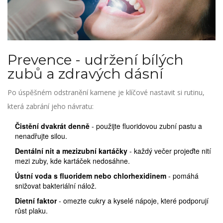
Prevence - udržení bílých
zubů a zdravých dásní
Po úspěšném odstranění kamene je klíčové nastavit si rutinu,
která zabrání jeho návratu:
Čistění dvakrát denně
- použijte fluoridovou zubní pastu a
nenadřujte silou.
Dentální nit a mezizubní kartáčky
- každý večer projeďte nití
mezi zuby, kde kartáček nedosáhne.
Ústní voda s fluoridem nebo chlorhexidinem
- pomáhá
snižovat bakteriální nálož.
Dietní faktor
- omezte cukry a kyselé nápoje, které podporují
růst plaku.