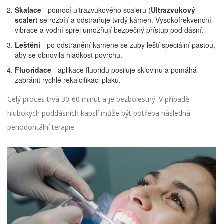
Skalace
- pomocí ultrazvukového scaleru (
Ultrazvukový
scaler
) se rozbíjí a odstraňuje tvrdý kámen. Vysokofrekvenční
vibrace a vodní sprej umožňují bezpečný přístup pod dásní.
Leštění
- po odstranění kamene se zuby leští speciální pastou,
aby se obnovila hladkost povrchu.
Fluoridace
- aplikace fluoridu posiluje sklovinu a pomáhá
zabránit rychlé rekalcifikaci plaku.
Celý proces trvá 30-60 minut a je bezbolestný. V případě
hlubokých poddásních kapslí může být potřeba následná
periodontální terapie.