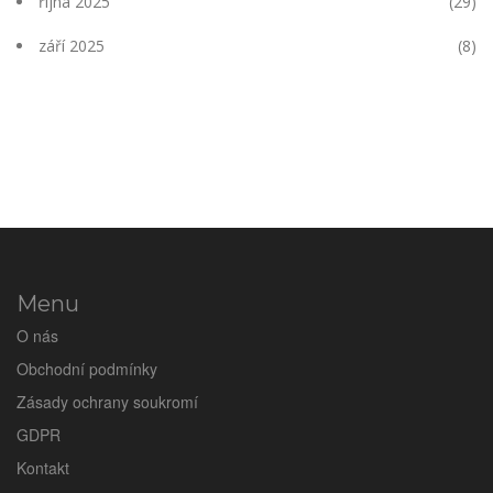
října 2025
(29)
září 2025
(8)
Menu
O nás
Obchodní podmínky
Zásady ochrany soukromí
GDPR
Kontakt