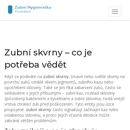
Zobrazit
navigaci
Zubní skvrny – co je
potřeba vědět
Když se podíváte na
zubní skvrny
,
tmavé nebo světlé skvrny na
povrchu zubů vzniklé vlivem pigmentů, zubního kazu nebo
opotřebení skloviny
. Také se jim říká
zabarvení zubů
, často se
setkáváme s jejich příbuznými –
zubní kaz
,
rozklad skloviny
způsobený bakteriemi a kyselinami
a
zubní sklovina
,
tvrdá vnější
vrstva chránící zub před poškozením
. Tyto entity jsou úzce
propojené:
zubní skvrny
často signalizují začínající kaz nebo
oslabenou sklovinu, a proto jejich včasná detekce může
zabránit větším problémům.