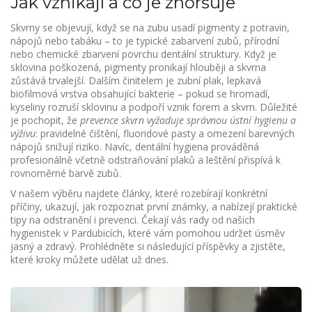
Jak vznikají a co je zhoršuje
Skvrny se objevují, když se na zubu usadí pigmenty z potravin,
nápojů nebo tabáku – to je typické
zabarvení zubů
,
přírodní
nebo chemické zbarvení povrchu dentální struktury
. Když je
sklovina poškozená, pigmenty pronikají hlouběji a skvrna
zůstává trvalejší. Dalším činitelem je
zubní plak
,
lepkavá
biofilmová vrstva obsahující bakterie
– pokud se hromadí,
kyseliny rozruší sklovinu a podpoří vznik forem a skvrn. Důležité
je pochopit, že
prevence skvrn vyžaduje správnou ústní hygienu a
výživu
: pravidelné čištění, fluoridové pasty a omezení barevných
nápojů snižují riziko. Navíc, dentální hygiena prováděná
profesionálně včetně odstraňování plaků a leštění přispívá k
rovnoměrné barvě zubů.
V našem výběru najdete články, které rozebírají konkrétní
příčiny, ukazují, jak rozpoznat první známky, a nabízejí praktické
tipy na odstranění i prevenci. Čekají vás rady od našich
hygienistek v Pardubicích, které vám pomohou udržet úsměv
jasný a zdravý. Prohlédněte si následující příspěvky a zjistěte,
které kroky můžete udělat už dnes.