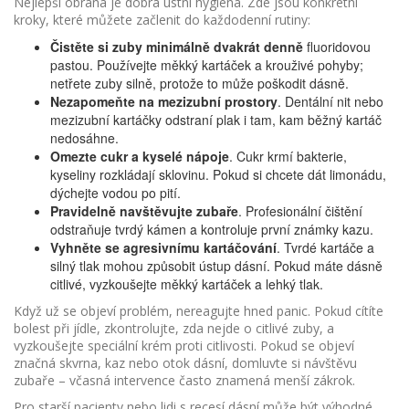
Nejlepší obrana je dobrá ústní hygiena. Zde jsou konkrétní
kroky, které můžete začlenit do každodenní rutiny:
Čistěte si zuby minimálně dvakrát denně
fluoridovou
pastou. Používejte měkký kartáček a krouživé pohyby;
netřete zuby silně, protože to může poškodit dásně.
Nezapomeňte na mezizubní prostory
. Dentální nit nebo
mezizubní kartáčky odstraní plak i tam, kam běžný kartáč
nedosáhne.
Omezte cukr a kyselé nápoje
. Cukr krmí bakterie,
kyseliny rozkládají sklovinu. Pokud si chcete dát limonádu,
dýchejte vodou po pití.
Pravidelně navštěvujte zubaře
. Profesionální čištění
odstraňuje tvrdý kámen a kontroluje první známky kazu.
Vyhněte se agresivnímu kartáčování
. Tvrdé kartáče a
silný tlak mohou způsobit ústup dásní. Pokud máte dásně
citlivé, vyzkoušejte měkký kartáček a lehký tlak.
Když už se objeví problém, nereagujte hned panic. Pokud cítíte
bolest při jídle, zkontrolujte, zda nejde o citlivé zuby, a
vyzkoušejte speciální krém proti citlivosti. Pokud se objeví
značná skvrna, kaz nebo otok dásní, domluvte si návštěvu
zubaře – včasná intervence často znamená menší zákrok.
Pro starší pacienty nebo lidi s recesí dásní může být výhodné