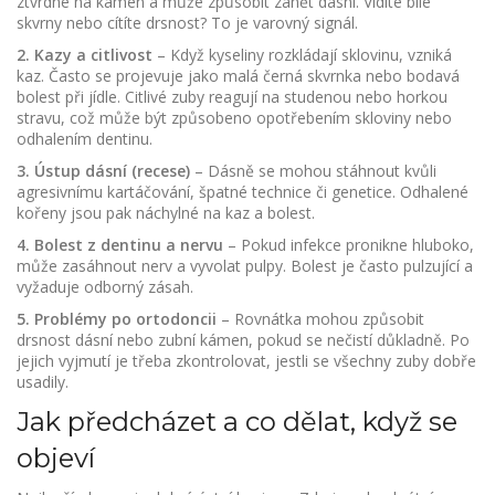
ztvrdne na kámen a může způsobit zánět dásní. Vidíte bílé
skvrny nebo cítíte drsnost? To je varovný signál.
2. Kazy a citlivost
– Když kyseliny rozkládají sklovinu, vzniká
kaz. Často se projevuje jako malá černá skvrnka nebo bodavá
bolest při jídle. Citlivé zuby reagují na studenou nebo horkou
stravu, což může být způsobeno opotřebením skloviny nebo
odhalením dentinu.
3. Ústup dásní (recese)
– Dásně se mohou stáhnout kvůli
agresivnímu kartáčování, špatné technice či genetice. Odhalené
kořeny jsou pak náchylné na kaz a bolest.
4. Bolest z dentinu a nervu
– Pokud infekce pronikne hluboko,
může zasáhnout nerv a vyvolat pulpy. Bolest je často pulzující a
vyžaduje odborný zásah.
5. Problémy po ortodoncii
– Rovnátka mohou způsobit
drsnost dásní nebo zubní kámen, pokud se nečistí důkladně. Po
jejich vyjmutí je třeba zkontrolovat, jestli se všechny zuby dobře
usadily.
Jak předcházet a co dělat, když se
objeví