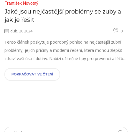
František Novotný
Jaké jsou nejčastější problémy se zuby a
jak je řešit
dub, 20 2024
0
Tento článek poskytuje podrobný pohled na nejčastější zubní
problémy, jejich příčiny a moderní řešení, která mohou zlepšit
zdraví vaší ústní dutiny. Nabízí užitečné tipy pro prevenci a léčbu
zubního kazu, parodontitidy a dalších běžných stavů. Dále se
článek zabývá technikami správného čištění zubů a nejnovějšími
POKRAČOVAT VE ČTENÍ
trendy v zubní hygieně a léčbě.