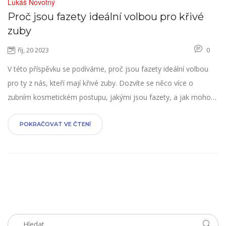
Lukáš Novotný
Proč jsou fazety ideální volbou pro křivé
zuby
říj, 20 2023
0
V této příspěvku se podíváme, proč jsou fazety ideální volbou
pro ty z nás, kteří mají křivé zuby. Dozvíte se něco více o
zubním kosmetickém postupu, jakými jsou fazety, a jak mohou
vylepšit vzhled našeho úsměvu. Pokud se snažíte najít nejlepší
způsob, jak se vypořádat s křivými zuby, mohl by vás tento
POKRAČOVAT VE ČTENÍ
článek zaujmout. Jsem nadšený z toho, že mám možnost sdílet
s vámi své názory na tuto téma. Přijďte se dozvědět více.