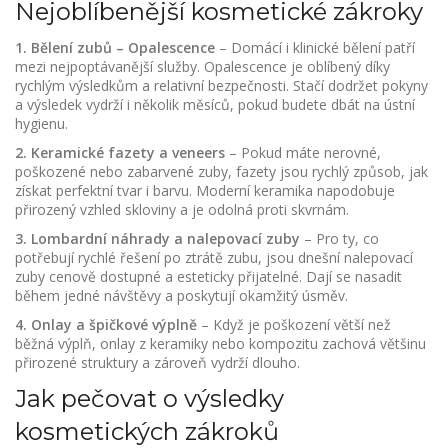
Nejoblíbenější kosmetické zákroky
1. Bělení zubů – Opalescence
– Domácí i klinické bělení patří
mezi nejpoptávanější služby. Opalescence je oblíbený díky
rychlým výsledkům a relativní bezpečnosti. Stačí dodržet pokyny
a výsledek vydrží i několik měsíců, pokud budete dbát na ústní
hygienu.
2. Keramické fazety a veneers
– Pokud máte nerovné,
poškozené nebo zabarvené zuby, fazety jsou rychlý způsob, jak
získat perfektní tvar i barvu. Moderní keramika napodobuje
přirozený vzhled skloviny a je odolná proti skvrnám.
3. Lombardní náhrady a nalepovací zuby
– Pro ty, co
potřebují rychlé řešení po ztrátě zubu, jsou dnešní nalepovací
zuby cenově dostupné a esteticky přijatelné. Dají se nasadit
během jedné návštěvy a poskytují okamžitý úsměv.
4. Onlay a špičkové výplně
– Když je poškození větší než
běžná výplň, onlay z keramiky nebo kompozitu zachová většinu
přirozené struktury a zároveň vydrží dlouho.
Jak pečovat o výsledky
kosmetických zákroků