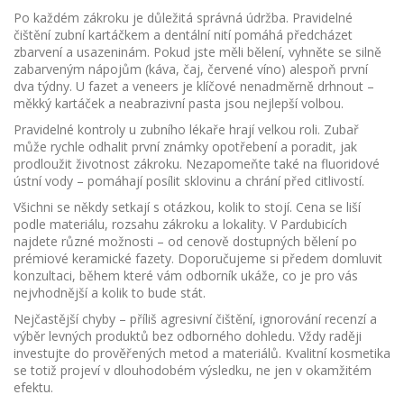
Po každém zákroku je důležitá správná údržba. Pravidelné
čištění zubní kartáčkem a dentální nití pomáhá předcházet
zbarvení a usazeninám. Pokud jste měli bělení, vyhněte se silně
zabarveným nápojům (káva, čaj, červené víno) alespoň první
dva týdny. U fazet a veneers je klíčové nenadměrně drhnout –
měkký kartáček a neabrazivní pasta jsou nejlepší volbou.
Pravidelné kontroly u zubního lékaře hrají velkou roli. Zubař
může rychle odhalit první známky opotřebení a poradit, jak
prodloužit životnost zákroku. Nezapomeňte také na fluoridové
ústní vody – pomáhají posílit sklovinu a chrání před citlivostí.
Všichni se někdy setkají s otázkou, kolik to stojí. Cena se liší
podle materiálu, rozsahu zákroku a lokality. V Pardubicích
najdete různé možnosti – od cenově dostupných bělení po
prémiové keramické fazety. Doporučujeme si předem domluvit
konzultaci, během které vám odborník ukáže, co je pro vás
nejvhodnější a kolik to bude stát.
Nejčastější chyby – příliš agresivní čištění, ignorování recenzí a
výběr levných produktů bez odborného dohledu. Vždy raději
investujte do prověřených metod a materiálů. Kvalitní kosmetika
se totiž projeví v dlouhodobém výsledku, ne jen v okamžitém
efektu.