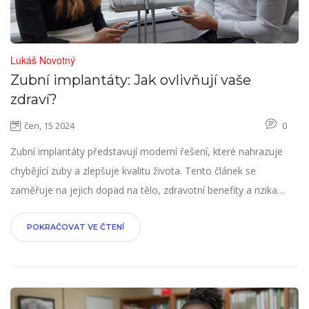
Lukáš Novotný
Zubní implantáty: Jak ovlivňují vaše
zdraví?
čen, 15 2024
0
Zubní implantáty představují moderní řešení, které nahrazuje
chybějící zuby a zlepšuje kvalitu života. Tento článek se
zaměřuje na jejich dopad na tělo, zdravotní benefity a rizika
spojená s jejich používáním. Představí také zajímavé fakty a
rady pro správnou péči o implantáty, aby vydržely co nejdéle.
POKRAČOVAT VE ČTENÍ