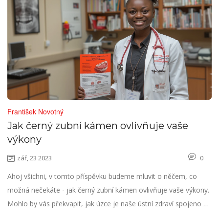
František Novotný
Jak černý zubní kámen ovlivňuje vaše
výkony
zář, 23 2023
0
Ahoj všichni, v tomto příspěvku budeme mluvit o něčem, co
možná nečekáte - jak černý zubní kámen ovlivňuje vaše výkony.
Mohlo by vás překvapit, jak úzce je naše ústní zdraví spojeno s
naším celkovým zdravím a výkony. Pokud se vám často tvoří