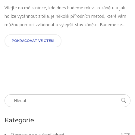
Vítejte na mé stránce, kde dnes budeme mluvit o zánětu a jak
ho lze vytáhnout z těla. Je několik přírodních metod, které vám
můžou pomoci zvládnout a vylepšit stav zánětu. Budeme se
taktéž při tomto rozebírání zaměřovat na léčivé rostliny a jejich
význam pro naše zdraví. Doufám, že získáte cenné informace a
POKRAČOVAT VE ČTENÍ
podněty pro vaše vlastní cestu ke zdraví.
Kategorie
Stomatologie a ústní zdraví
(177)