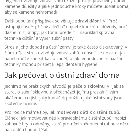
hygiena ovlivňuje zdraví" vám ukáže, proč je pravidelný odtok
kamene důležitý a jaké jednoduché kroky můžete udělat doma,
aby se kamene nehromadil.
Další populární příspěvek se věnuje
zdraví dásní
. V "Proč
ustupují dásně: příčiny a léčba" najdete konkrétní důvody, proč
dásně mizí, a tipy, jak tomu předejít – například správná
technika čištění a výběr zubní pasty.
Stres a jeho dopad na ústní zdraví je také často diskutovaný. V
článku "Jak stres ovlivňuje zdraví zubů a dásní" se dozvíte, jak
napětí může zhoršit kaz a zánět, a jak jednoduché relaxační
techniky mohou přispět k lepší dentální hygieně.
Jak pečovat o ústní zdraví doma
Jedním z nejpraktických návodů je
péče o sklovinu
. V "Jak se
starat o zubní sklovinu a předcházet jejímu praskání" vám
ukážeme, co jíst, jaký kartáček použít a jaké ústní vody jsou
skutečně účinné.
Pro rodiče máme tipy, jak
motivovat děti k čištění zubů
.
Článek "Jak motivovat děti k pravidelnému čištění zubů" nabízí
zábavné hry a odměny, které promění každodenní rutinu v něco,
na co děti budou těšit.