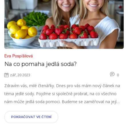
Eva Pospíšilová
Na co pomaha jedlá soda?
zář, 20 2023
0
Zdravím vás, milé čtenářky. Dnes pro vás mám nový článek na
téma jedlé sody. Pojďme si společně probrat, na co všechno
nám může jedlá soda pomoci. Budeme se zaměřovat na její
využití a zdravotní přínosy, protože jedlá soda je skutečně
všestranný pomocník. Těším se na naše další sdílení na tomto
POKRAČOVAT VE ČTENÍ
blogu!