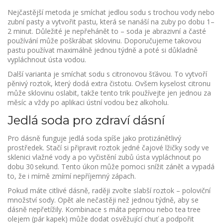
Nejčastější metoda je smíchat jedlou sodu s trochou vody nebo
zubní pasty a vytvořit pastu, která se nanáší na zuby po dobu 1–
2 minut. Důležité je nepřehánět to – soda je abrazivní a časté
používání může poškrábat sklovinu. Doporučujeme takovou
pastu používat maximálně jednou týdně a poté si důkladně
vypláchnout ústa vodou.
Další varianta je smíchat sodu s citronovou šťávou. To vytvoří
pěnivý roztok, který dodá extra čistotu. Ovšem kyselost citronu
může sklovinu oslabit, takže tento trik používejte jen jednou za
měsíc a vždy po aplikaci ústní vodou bez alkoholu.
Jedlá soda pro zdraví dásní
Pro dásně funguje jedlá soda spíše jako protizánětlivý
prostředek. Stačí si připravit roztok jedné čajové lžičky sody ve
sklenici vlažné vody a po vyčistění zubů ústa vypláchnout po
dobu 30 sekund. Tento úkon může pomoci snížit zánět a vypadá
to, že i mírně zmírní nepříjemný zápach.
Pokud máte citlivé dásně, raději zvolte slabší roztok – poloviční
množství sody. Opět ale nečastěji než jednou týdně, aby se
dásně nepřetížily. Kombinace s máta peprnou nebo tea tree
olejem (pár kapek) může dodat osvěžující chuť a podpořit