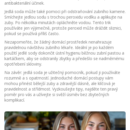
antibakteriální účinek.
Jedlá soda může také pomoci při odstraňování zubního kamene.
Smíchejte jedlou sodu s trochou peroxidu vodíku a aplikujte na
zuby. Po několika minutách opláchněte vodou. Tento trik
používáte jen výjimečně, protože peroxid může dráždit sliznici,
pokud se používá příliš často.
Nezapomeňte, že žádný domácí prostředek nenahrazuje
pravidelnou návštěvu zubního lékaře. Ideální je po každém
použití jedlé sody dokončit ústní hygienu běžnou zubní pastou a
kartáčkem, aby se odstranily zbytky a předešlo se nadměrnému
opotřebení skloviny.
Na závěr: jedlá soda je užitečný pomocník, pokud ji používáte
rozumně a s opatrností. Jednoduché domácí postupy vám
mohou přinést bělejší zuby a zdravější dásně, ale klíčová je
pravidelnost a střídmost. Vyzkoušejte tipy, najděte ten pravý
poměr pro vás a užívejte si svěží úsměv bez zbytečných
komplikací.