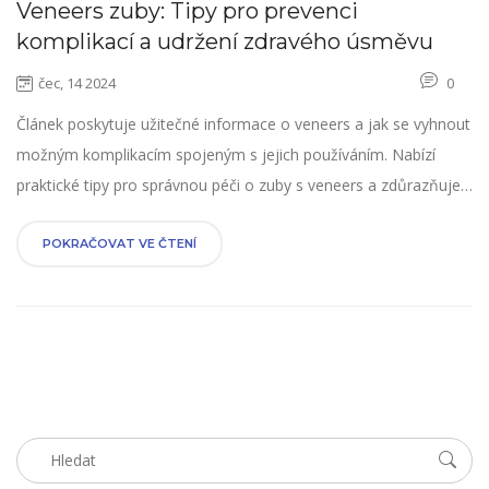
Veneers zuby: Tipy pro prevenci
komplikací a udržení zdravého úsměvu
čec, 14 2024
0
Článek poskytuje užitečné informace o veneers a jak se vyhnout
možným komplikacím spojeným s jejich používáním. Nabízí
praktické tipy pro správnou péči o zuby s veneers a zdůrazňuje
důležité aspekty, které je třeba vzít v úvahu při zvažování
tohoto dentálního zákroku. Článek se zaměřuje na zdraví
POKRAČOVAT VE ČTENÍ
úsměvu a poskytuje čtenářům doporučení pro dosažení
nejlepších výsledků.