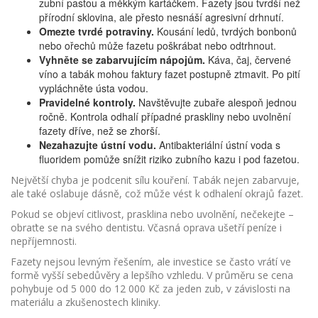
zubní pastou a měkkým kartáčkem. Fazety jsou tvrdší než
přírodní sklovina, ale přesto nesnáší agresivní drhnutí.
Omezte tvrdé potraviny.
Kousání ledů, tvrdých bonbonů
nebo ořechů může fazetu poškrábat nebo odtrhnout.
Vyhněte se zabarvujícím nápojům.
Káva, čaj, červené
víno a tabák mohou faktury fazet postupně ztmavit. Po pití
vypláchněte ústa vodou.
Pravidelné kontroly.
Navštěvujte zubaře alespoň jednou
ročně. Kontrola odhalí případné praskliny nebo uvolnění
fazety dříve, než se zhorší.
Nezahazujte ústní vodu.
Antibakteriální ústní voda s
fluoridem pomůže snížit riziko zubního kazu i pod fazetou.
Největší chyba je podcenit sílu kouření. Tabák nejen zabarvuje,
ale také oslabuje dásně, což může vést k odhalení okrajů fazet.
Pokud se objeví citlivost, prasklina nebo uvolnění, nečekejte –
obraťte se na svého dentistu. Včasná oprava ušetří peníze i
nepříjemnosti.
Fazety nejsou levným řešením, ale investice se často vrátí ve
formě vyšší sebedůvěry a lepšího vzhledu. V průměru se cena
pohybuje od 5 000 do 12 000 Kč za jeden zub, v závislosti na
materiálu a zkušenostech kliniky.