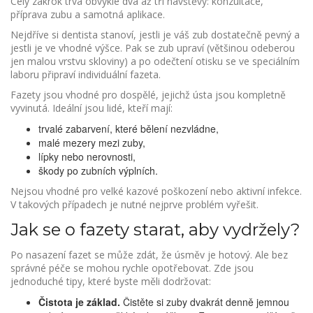
Celý zákrok trvá obvykle dva až tři návštěvy: konzultace,
příprava zubu a samotná aplikace.
Nejdříve si dentista stanoví, jestli je váš zub dostatečně pevný a
jestli je ve vhodné výšce. Pak se zub upraví (většinou odeberou
jen malou vrstvu skloviny) a po odečtení otisku se ve speciálním
laboru připraví individuální fazeta.
Fazety jsou vhodné pro dospělé, jejichž ústa jsou kompletně
vyvinutá. Ideální jsou lidé, kteří mají:
trvalé zabarvení, které bělení nezvládne,
malé mezery mezi zuby,
lípky nebo nerovnosti,
škody po zubních výplních.
Nejsou vhodné pro velké kazové poškození nebo aktivní infekce.
V takových případech je nutné nejprve problém vyřešit.
Jak se o fazety starat, aby vydržely?
Po nasazení fazet se může zdát, že úsměv je hotový. Ale bez
správné péče se mohou rychle opotřebovat. Zde jsou
jednoduché tipy, které byste měli dodržovat:
Čistota je základ.
Čistěte si zuby dvakrát denně jemnou