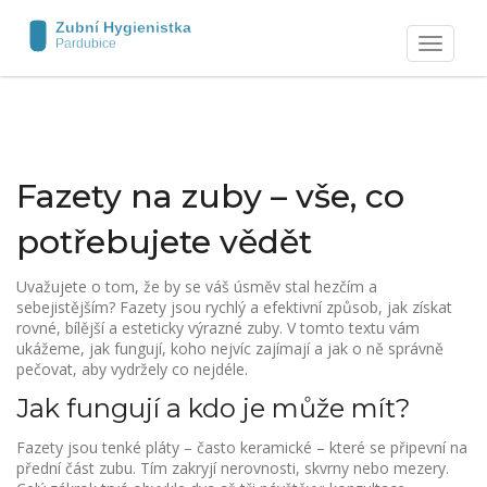
Zobrazit
navigaci
Fazety na zuby – vše, co
potřebujete vědět
Uvažujete o tom, že by se váš úsměv stal hezčím a
sebejistějším? Fazety jsou rychlý a efektivní způsob, jak získat
rovné, bílější a esteticky výrazné zuby. V tomto textu vám
ukážeme, jak fungují, koho nejvíc zajímají a jak o ně správně
pečovat, aby vydržely co nejdéle.
Jak fungují a kdo je může mít?
Fazety jsou tenké pláty – často keramické – které se připevní na
přední část zubu. Tím zakryjí nerovnosti, skvrny nebo mezery.