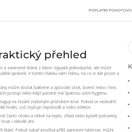
POPLATKY POHOTOVOS
praktický přehled
K
en a zanesené tkáně z dásní. Vypadá jednoduchě, ale může
udělá správně. V tomto článku vám řeknu, na co si dát pozor a
o rány může dostat bakterie a způsobit otok, bolest nebo i hnis.
zační postup nebo když pacient má špatnou ústní hygienu.
reagují na řezání zvýšeným průtokem krve. Pokud se nedodrží
ik hodin, což zvyšuje nepohodlí a riziko infekce.
sně často otoku a citlivé na teplo, chlad nebo kyselé potraviny.
vat i několik dní.
h tkání. Pokud zubař používá příliš agresivní nástroje, může