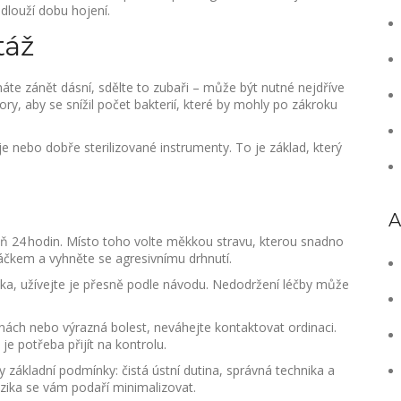
dlouží dobu hojení.
táž
te zánět dásní, sdělte to zubaři – může být nutné nejdříve
tory, aby se snížil počet bakterií, které by mohly po zákroku
e nebo dobře sterilizované instrumenty. To je základ, který
A
poň 24 hodin. Místo toho volte měkkou stravu, kterou snadno
áčkem a vyhněte se agresivnímu drhnutí.
ka, užívejte je přesně podle návodu. Nedodržení léčby může
dinách nebo výrazná bolest, neváhejte kontaktovat ordinaci.
 je potřeba přijít na kontrolu.
 základní podmínky: čistá ústní dutina, správná technika a
izika se vám podaří minimalizovat.