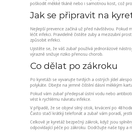
poškodit měkké tkáně nebo i samotnou kost, což pro
Jak se připravit na kyre
Nejlepší prevence začíná už před návštěvou. Pokud má
léčit infekci. Pravidelně čistěte zuby a mezizubní pros
způsobit infekci.
Ujistěte se, že váš zubař používá jednorázové nástroj
výrazně snižuje riziko přenosu chorob.
Co dělat po zákroku
Po kyretáži se vyvarujte tvrdých a ostrých jídel ales
polykáte. Dbejte na jemné čištění dásní měkkým kart
Pokud vám zubař předepsal ústní vodu nebo antibioti
vést k rychlému návratu infekce.
V případě, že se objeví silný otok, krvácení po 48 ho
Často stačí krátký telefonát a zubař vám poradí, jestli
Celkově je kyretáž bezpečný zákrok, když jsou splněny
odpovídající péče po zákroku. Dodržujte naše tipy a r