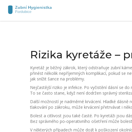
Rizika kyretáže – 
Kyretáž je běžný zákrok, který odstraňuje zubní kám
přinést několik nepříjemných komplikací, pokud se ne
jak snížit šance na problémy.
Nejčastější riziko je infekce. Po vyčistění dásní se d
To se často stane, když není dodržen správný sterili
Další možností je nadměrné krvácení. Hladké dásně 
tlakování po zákroku, může krvácení přetrvávat i někol
Bolest a citlivost jsou také časté. Po kyretáži jsou dá
Bez správného po‑operativního ošetření může bolest tr
V některých případech může dojít k poškození okolníc