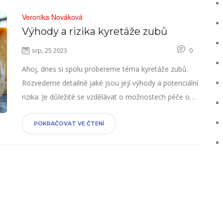
Veronika Nováková
Výhody a rizika kyretáže zubů
srp, 25 2023
0
Ahoj, dnes si spolu probereme téma kyretáže zubů.
Rozvedeme detailně jaké jsou její výhody a potenciální
rizika. Je důležité se vzdělávat o možnostech péče o
naše zuby, aby nám vydržely co nejdéle. Připravila jsem
pro vás ucelený přehled, abyste měli vše potřebné na
POKRAČOVAT VE ČTENÍ
jednom místě. Tak pojdme na to!