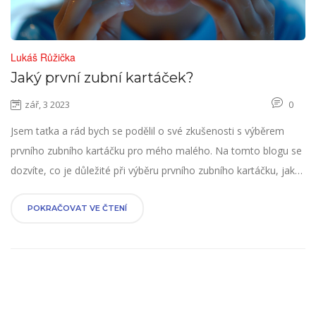
Lukáš Růžička
Jaký první zubní kartáček?
zář, 3 2023
0
Jsem taťka a rád bych se podělil o své zkušenosti s výběrem
prvního zubního kartáčku pro mého malého. Na tomto blogu se
dozvíte, co je důležité při výběru prvního zubního kartáčku, jaká
je správná péče o dětské zuby a jaká jsou kritéria pro správný
kartáček. Rád vás provedu celým procesem, je to důležité pro
POKRAČOVAT VE ČTENÍ
zdraví vašeho dítěte a nesmíte to podcenit. Dětská zubní
hygiena je klíčová!