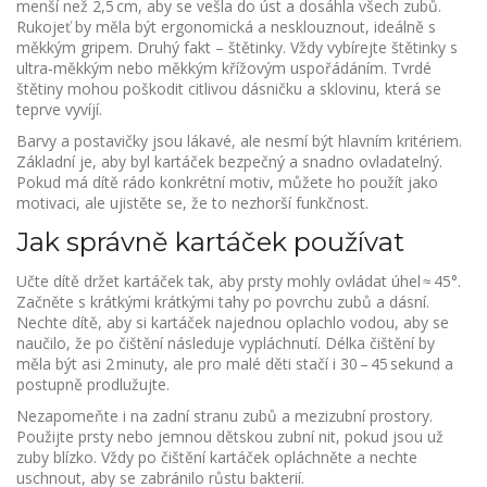
menší než 2,5 cm, aby se vešla do úst a dosáhla všech zubů.
Rukojeť by měla být ergonomická a nesklouznout, ideálně s
měkkým gripem. Druhý fakt – štětinky. Vždy vybírejte štětinky s
ultra‑měkkým nebo měkkým křížovým uspořádáním. Tvrdé
štětiny mohou poškodit citlivou dásničku a sklovinu, která se
teprve vyvíjí.
Barvy a postavičky jsou lákavé, ale nesmí být hlavním kritériem.
Základní je, aby byl kartáček bezpečný a snadno ovladatelný.
Pokud má dítě rádo konkrétní motiv, můžete ho použít jako
motivaci, ale ujistěte se, že to nezhorší funkčnost.
Jak správně kartáček používat
Učte dítě držet kartáček tak, aby prsty mohly ovládat úhel ≈ 45°.
Začněte s krátkými krátkými tahy po povrchu zubů a dásní.
Nechte dítě, aby si kartáček najednou oplachlo vodou, aby se
naučilo, že po čištění následuje vypláchnutí. Délka čištění by
měla být asi 2 minuty, ale pro malé děti stačí i 30 – 45 sekund a
postupně prodlužujte.
Nezapomeňte i na zadní stranu zubů a mezizubní prostory.
Použijte prsty nebo jemnou dětskou zubní nit, pokud jsou už
zuby blízko. Vždy po čištění kartáček opláchněte a nechte
uschnout, aby se zabránilo růstu bakterií.