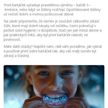
První kartáček vyžaduje pravidelnou výměnu – každé 3 –
4 měsíce, nebo když se štětiny roztřepí. Opotřebované štětiny
už nečistí dobře a mohou poškozovat dásně.
Na závěr připomeňte, že úsměv je součástí celkového zdraví.
Děti, které mají dobré návyky od začátku, často pokračují v
pečlivé ústní hygieně i v dospělosti. Stačí jen pár minut denně a
pár praktických triků, aby byl první kartáček radostí, ne
povinností.
Máte další otázky? Napište nám, rádi vám poradíme, jak vybrat
a používat první zubní kartáček tak, aby váš malý úsměv byl
zdravý a šťastný.