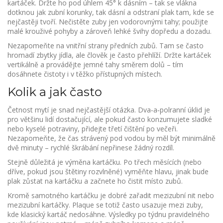
kartáček. Držte ho pod úhlem 45° k dásním – tak se vlákna
dotknou jak zubní korunky, tak dásní a odstraní plak tam, kde se
nejčastěji tvoří. Nečistěte zuby jen vodorovnými tahy; použijte
malé krouživé pohyby a zároveň lehké švihy dopředu a dozadu.
Nezapomeňte na vnitřní strany předních zubů. Tam se často
hromadí zbytky jídla, ale člověk je často přehlíží. Držte kartáček
vertikálně a provádějte jemné tahy směrem dolů – tím
dosáhnete čistoty i v těžko přístupných místech.
Kolik a jak často
Četnost mytí je snad nejčastější otázka. Dva‑a‑polranní úklid je
pro většinu lidí dostačující, ale pokud často konzumujete sladké
nebo kyselé potraviny, přidejte třetí čištění po večeři.
Nezapomeňte, že čas strávený pod vodou by měl být minimálně
dvě minuty – rychlé škrábání nepřinese žádný rozdíl.
Stejně důležitá je výměna kartáčku. Po třech měsících (nebo
dříve, pokud jsou štětiny rozvlněné) vyměňte hlavu, jinak bude
plak zůstat na kartáčku a začnete ho čistit místo zubů.
Kromě samotného kartáčku je dobré zařadit mezizubní nit nebo
mezizubní kartáčky. Plaque se totiž často usazuje mezi zuby,
kde klasický kartáč nedosáhne. Výsledky po týdnu pravidelného