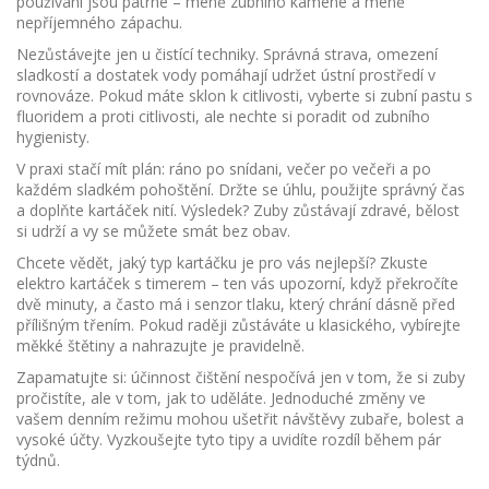
používání jsou patrné – méně zubního kamene a méně
nepříjemného zápachu.
Nezůstávejte jen u čistící techniky. Správná strava, omezení
sladkostí a dostatek vody pomáhají udržet ústní prostředí v
rovnováze. Pokud máte sklon k citlivosti, vyberte si zubní pastu s
fluoridem a proti citlivosti, ale nechte si poradit od zubního
hygienisty.
V praxi stačí mít plán: ráno po snídani, večer po večeři a po
každém sladkém pohoštění. Držte se úhlu, použijte správný čas
a doplňte kartáček nití. Výsledek? Zuby zůstávají zdravé, bělost
si udrží a vy se můžete smát bez obav.
Chcete vědět, jaký typ kartáčku je pro vás nejlepší? Zkuste
elektro kartáček s timerem – ten vás upozorní, když překročíte
dvě minuty, a často má i senzor tlaku, který chrání dásně před
přílišným třením. Pokud raději zůstáváte u klasického, vybírejte
měkké štětiny a nahrazujte je pravidelně.
Zapamatujte si: účinnost čištění nespočívá jen v tom, že si zuby
pročistíte, ale v tom, jak to uděláte. Jednoduché změny ve
vašem denním režimu mohou ušetřit návštěvy zubaře, bolest a
vysoké účty. Vyzkoušejte tyto tipy a uvidíte rozdíl během pár
týdnů.