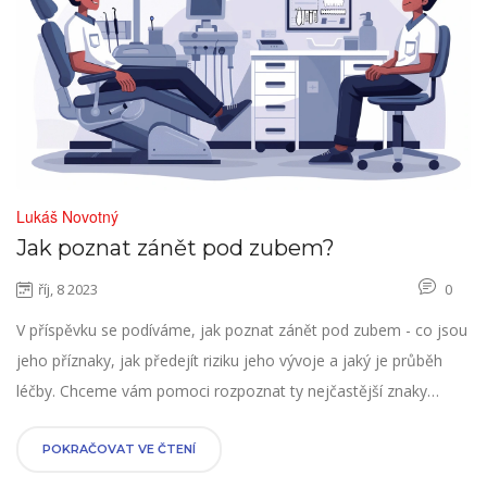
Lukáš Novotný
Jak poznat zánět pod zubem?
říj, 8 2023
0
V příspěvku se podíváme, jak poznat zánět pod zubem - co jsou
jeho příznaky, jak předejít riziku jeho vývoje a jaký je průběh
léčby. Chceme vám pomoci rozpoznat ty nejčastější znaky
zánětu pod zubem, protože včasná návštěva zubaře může
zabránit vážným komplikacím. Tak pojďme se na to podívat
POKRAČOVAT VE ČTENÍ
společně, co na to říkáte?