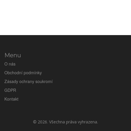
Menu
O nás
Obchodní podmínky
Zásady ochrany soukromí
GDPR
Kontakt
© 2026. Všechna práva vyhrazena.