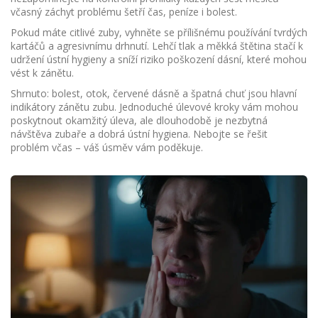
včasný záchyt problému šetří čas, peníze i bolest.
Pokud máte citlivé zuby, vyhněte se přílišnému používání tvrdých
kartáčů a agresivnímu drhnutí. Lehčí tlak a měkká štětina stačí k
udržení ústní hygieny a sníží riziko poškození dásní, které mohou
vést k zánětu.
Shrnuto: bolest, otok, červené dásně a špatná chuť jsou hlavní
indi­kátory zánětu zubu. Jednoduché úlevové kroky vám mohou
poskytnout okamžitý úleva, ale dlouhodobě je nezbytná
návštěva zubaře a dobrá ústní hygiena. Nebojte se řešit
problém včas – váš úsměv vám poděkuje.