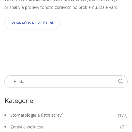
příznaky a projevy tohoto zdravotního problému. Dále vám
poskytnu cenné informace o možnostech léčby. Sledujte můj
blog, kde se snažím přinášet informace, které vám mohou
POKRAČOVAT VE ČTENÍ
pomoci lépe pochopit a řešit zubní zdravotní problémy.
Kategorie
Stomatologie a ústní zdraví
(177)
Zdraví a wellness
(71)