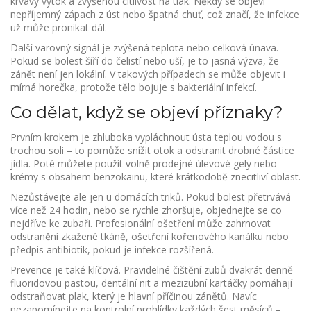
krvavý výtok a zvýšenou citlivost na tlak. Někdy se objeví
nepříjemný zápach z úst nebo špatná chuť, což značí, že infekce
už může pronikat dál.
Další varovný signál je zvýšená teplota nebo celková únava.
Pokud se bolest šíří do čelistí nebo uší, je to jasná výzva, že
zánět není jen lokální. V takových případech se může objevit i
mírná horečka, protože tělo bojuje s bakteriální infekcí.
Co dělat, když se objeví příznaky?
Prvním krokem je zhluboka vypláchnout ústa teplou vodou s
trochou soli – to pomůže snížit otok a odstranit drobné částice
jídla. Poté můžete použít volně prodejné úlevové gely nebo
krémy s obsahem benzokainu, které krátkodobě znecitliví oblast.
Nezůstávejte ale jen u domácích triků. Pokud bolest přetrvává
více než 24 hodin, nebo se rychle zhoršuje, objednejte se co
nejdříve ke zubaři. Profesionální ošetření může zahrnovat
odstranění zkažené tkáně, ošetření kořenového kanálku nebo
předpis antibiotik, pokud je infekce rozšířená.
Prevence je také klíčová. Pravidelné čištění zubů dvakrát denně
fluoridovou pastou, dentální nit a mezizubní kartáčky pomáhají
odstraňovat plak, který je hlavní příčinou zánětů. Navíc
nezapomínejte na kontrolní prohlídky každých šest měsíců –