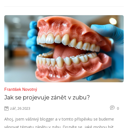
František Novotný
Jak se projevuje zánět v zubu?
zář, 26 2023
0
Ahoj, jsem vášnivý blogger a v tomto příspěvku se budeme
věnovat tématu zánětu v zubu. Dozvíte se, jaké mohou být