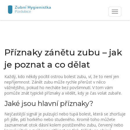
Zobrazit
navigaci
Příznaky zánětu zubu – jak
je poznat a co dělat
Každý, kdo někdy pocítil ostrou bolest zubu, ví, že to není jen
nepříjemnost. Zánět zubu může rychle přerůst v něco
vážnějšího, pokud ho necháte bez povšimnutí. V tom vám
pomůže znát typické příznaky a vědět, kdy je čas volat zubaře.
Jaké jsou hlavní příznaky?
Nejčastější signál je pulzující nebo tupá bolest, která se zhoršuje
při jídle, pití horkého nebo studeného. Kromě toho můžete
zaznamenat otok dásní kolem postiženého zubu, červený nebo