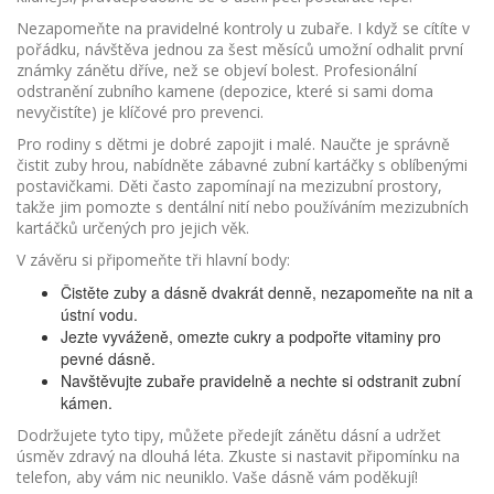
Nezapomeňte na pravidelné kontroly u zubaře. I když se cítíte v
pořádku, návštěva jednou za šest měsíců umožní odhalit první
známky zánětu dříve, než se objeví bolest. Profesionální
odstranění zubního kamene (depozice, které si sami doma
nevyčistíte) je klíčové pro prevenci.
Pro rodiny s dětmi je dobré zapojit i malé. Naučte je správně
čistit zuby hrou, nabídněte zábavné zubní kartáčky s oblíbenými
postavičkami. Děti často zapomínají na mezizubní prostory,
takže jim pomozte s dentální nití nebo používáním mezizubních
kartáčků určených pro jejich věk.
V závěru si připomeňte tři hlavní body:
Čistěte zuby a dásně dvakrát denně, nezapomeňte na nit a
ústní vodu.
Jezte vyváženě, omezte cukry a podpořte vitaminy pro
pevné dásně.
Navštěvujte zubaře pravidelně a nechte si odstranit zubní
kámen.
Dodržujete tyto tipy, můžete předejít zánětu dásní a udržet
úsměv zdravý na dlouhá léta. Zkuste si nastavit připomínku na
telefon, aby vám nic neuniklo. Vaše dásně vám poděkují!