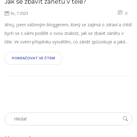
Jak se zbavit zánětu v těle?
lis, 7 2023
0
Ahoj, jsem vášnivým bloggerem, který se zajímá o zdraví a chtěl
bych se s vámi podělit o svou znalost, jak se zbavit zánětu v
těle. Ve svém příspěvku vysvětlím, co zánět způsobuje a jaké
jsou nejlepší způsoby, jak ho přirozeně zmírnit a prevenci.
Navíc, pokud jde o zdravý životní styl, moje návrhy mohou být
POKRAČOVAT VE ČTENÍ
také velmi užitečné. Přidejte se ke mně a dozvěděte se více o
tom, jak se zbavit zánětu a žít zdravým životem.