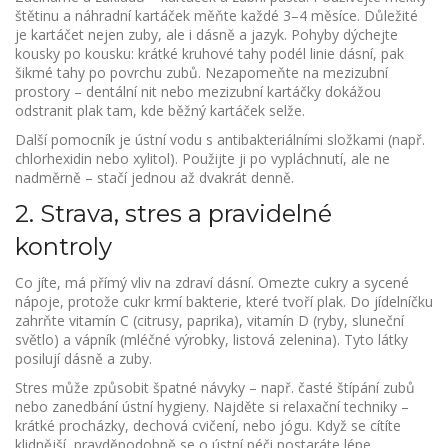
štětinu a náhradní kartáček měňte každé 3–4 měsíce. Důležité
je kartáčet nejen zuby, ale i dásně a jazyk. Pohyby dýchejte
kousky po kousku: krátké kruhové tahy podél linie dásní, pak
šikmé tahy po povrchu zubů. Nezapomeňte na mezizubní
prostory – dentální nit nebo mezizubní kartáčky dokážou
odstranit plak tam, kde běžný kartáček selže.
Další pomocník je ústní vodu s antibakteriálními složkami (např.
chlorhexidin nebo xylitol). Použijte ji po vypláchnutí, ale ne
nadměrně – stačí jednou až dvakrát denně.
2. Strava, stres a pravidelné
kontroly
Co jíte, má přímý vliv na zdraví dásní. Omezte cukry a sycené
nápoje, protože cukr krmí bakterie, které tvoří plak. Do jídelníčku
zahrňte vitamín C (citrusy, paprika), vitamín D (ryby, sluneční
světlo) a vápník (mléčné výrobky, listová zelenina). Tyto látky
posilují dásně a zuby.
Stres může způsobit špatné návyky – např. časté štípání zubů
nebo zanedbání ústní hygieny. Najděte si relaxační techniky –
krátké procházky, dechová cvičení, nebo jógu. Když se cítíte
klidnější, pravděpodobně se o ústní péči postaráte lépe.