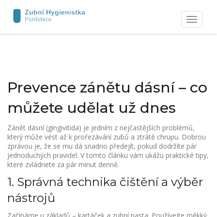
Zobrazit
navigaci
Prevence zánětu dásní – co
můžete udělat už dnes
Zánět dásní (gingivitida) je jedním z nejčastějších problémů,
který může vést až k prořezávání zubů a ztrátě chrupu. Dobrou
zprávou je, že se mu dá snadno předejít, pokud dodržíte pár
jednoduchých pravidel. V tomto článku vám ukážu praktické tipy,
které zvládnete za pár minut denně.
1. Správná technika čištění a výběr
nástrojů
Začínáme u základů – kartáček a zubní pasta. Používejte měkký