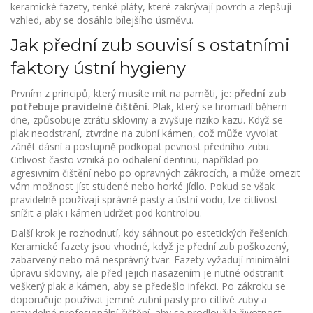
keramické fazety
,
tenké pláty, které zakrývají povrch a zlepšují
vzhled
, aby se dosáhlo bílejšího úsměvu.
Jak přední zub souvisí s ostatními
faktory ústní hygieny
Prvním z principů, který musíte mít na paměti, je:
přední zub
potřebuje pravidelné čištění
. Plak, který se hromadí během
dne, způsobuje ztrátu skloviny a zvyšuje riziko kazu. Když se
plak neodstraní, ztvrdne na zubní kámen, což může vyvolat
zánět dásní a postupně podkopat pevnost předního zubu.
Citlivost často vzniká po odhalení dentinu, například po
agresivním čištění nebo po opravných zákrocích, a může omezit
vám možnost jíst studené nebo horké jídlo. Pokud se však
pravidelně používají správné pasty a ústní vodu, lze citlivost
snížit a plak i kámen udržet pod kontrolou.
Další krok je rozhodnutí, kdy sáhnout po estetických řešeních.
Keramické fazety jsou vhodné, když je přední zub poškozený,
zabarvený nebo má nesprávný tvar. Fazety vyžadují minimální
úpravu skloviny, ale před jejich nasazením je nutné odstranit
veškerý plak a kámen, aby se předešlo infekci. Po zákroku se
doporučuje používat jemné zubní pasty pro citlivé zuby a
pravidelné profesionální čištění, aby se prodloužila životnost