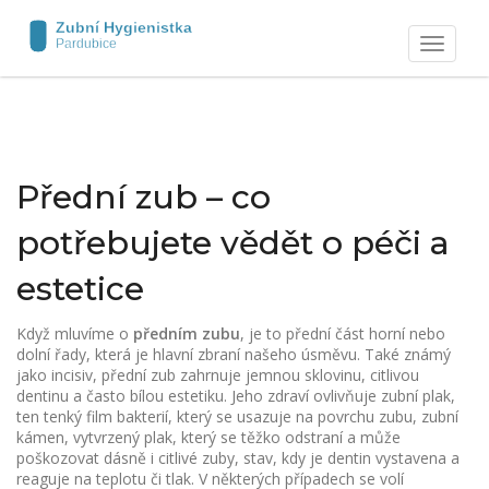
Zobrazit
navigaci
Přední zub – co
potřebujete vědět o péči a
estetice
Když mluvíme o
předním zubu
,
je to přední část horní nebo
dolní řady, která je hlavní zbraní našeho úsměvu
. Také známý
jako
incisiv
, přední zub
zahrnuje jemnou sklovinu, citlivou
dentinu a často bílou estetiku
. Jeho zdraví ovlivňuje
zubní plak
,
ten tenký film bakterií, který se usazuje na povrchu zubu
,
zubní
kámen
,
vytvrzený plak, který se těžko odstraní a může
poškozovat dásně
i
citlivé zuby
,
stav, kdy je dentin vystavena a
reaguje na teplotu či tlak
. V některých případech se volí