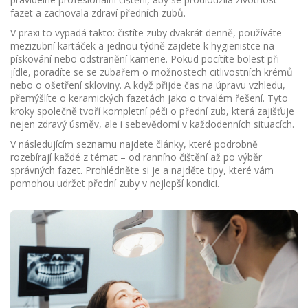
fazet a zachovala zdraví předních zubů.
V praxi to vypadá takto: čistíte zuby dvakrát denně, používáte
mezizubní kartáček a jednou týdně zajdete k hygienistce na
pískování nebo odstranění kamene. Pokud pocítíte bolest při
jídle, poradíte se se zubařem o možnostech citlivostních krémů
nebo o ošetření skloviny. A když přijde čas na úpravu vzhledu,
přemýšlíte o keramických fazetách jako o trvalém řešení. Tyto
kroky společně tvoří kompletní péči o přední zub, která zajišťuje
nejen zdravý úsměv, ale i sebevědomí v každodenních situacích.
V následujícím seznamu najdete články, které podrobně
rozebírají každé z témat – od ranního čištění až po výběr
správných fazet. Prohlédněte si je a najděte tipy, které vám
pomohou udržet přední zuby v nejlepší kondici.