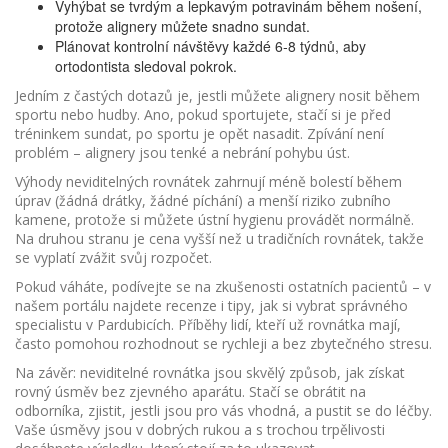
Vyhýbat se tvrdým a lepkavým potravinám během nošení,
protože alignery můžete snadno sundat.
Plánovat kontrolní návštěvy každé 6‑8 týdnů, aby
ortodontista sledoval pokrok.
Jedním z častých dotazů je, jestli můžete alignery nosit během
sportu nebo hudby. Ano, pokud sportujete, stačí si je před
tréninkem sundat, po sportu je opět nasadit. Zpívání není
problém – alignery jsou tenké a nebrání pohybu úst.
Výhody neviditelných rovnátek zahrnují méně bolestí během
úprav (žádná drátky, žádné píchání) a menší riziko zubního
kamene, protože si můžete ústní hygienu provádět normálně.
Na druhou stranu je cena vyšší než u tradičních rovnátek, takže
se vyplatí zvážit svůj rozpočet.
Pokud váháte, podívejte se na zkušenosti ostatních pacientů – v
našem portálu najdete recenze i tipy, jak si vybrat správného
specialistu v Pardubicích. Příběhy lidí, kteří už rovnátka mají,
často pomohou rozhodnout se rychleji a bez zbytečného stresu.
Na závěr: neviditelné rovnátka jsou skvělý způsob, jak získat
rovný úsměv bez zjevného aparátu. Stačí se obrátit na
odborníka, zjistit, jestli jsou pro vás vhodná, a pustit se do léčby.
Vaše úsměvy jsou v dobrých rukou a s trochou trpělivosti