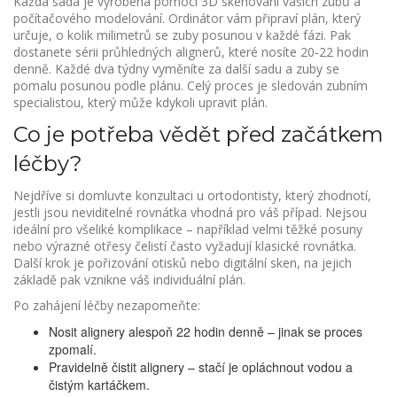
Každá sada je vyrobena pomocí 3D skenování vašich zubů a
počítačového modelování. Ordinátor vám připraví plán, který
určuje, o kolik milimetrů se zuby posunou v každé fázi. Pak
dostanete sérii průhledných alignerů, které nosíte 20‑22 hodin
denně. Každé dva týdny vyměníte za další sadu a zuby se
pomalu posunou podle plánu. Celý proces je sledován zubním
specialistou, který může kdykoli upravit plán.
Co je potřeba vědět před začátkem
léčby?
Nejdříve si domluvte konzultaci u ortodontisty, který zhodnotí,
jestli jsou neviditelné rovnátka vhodná pro váš případ. Nejsou
ideální pro všeliké komplikace – například velmi těžké posuny
nebo výrazné otřesy čelistí často vyžadují klasické rovnátka.
Další krok je pořizování otisků nebo digitální sken, na jejich
základě pak vznikne váš individuální plán.
Po zahájení léčby nezapomeňte:
Nosit alignery alespoň 22 hodin denně – jinak se proces
zpomalí.
Pravidelně čistit alignery – stačí je opláchnout vodou a
čistým kartáčkem.