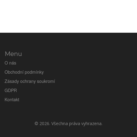
Menu
O nás
Obchodní podmínky
Zásady ochrany soukromí
GDPR
Kontakt
© 2026. Všechna práva vyhrazena.