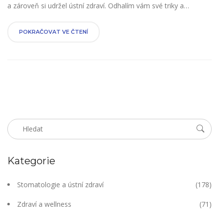
a zároveň si udržel ústní zdraví. Odhalím vám své triky a
zkušenosti při jídle s těmito rovnátky. Účelem tohoto článku je
ukázat vám, jak dodržovat správnou péči o neviditelné rovnátka
POKRAČOVAT VE ČTENÍ
během jídla.
Kategorie
Stomatologie a ústní zdraví
(178)
Zdraví a wellness
(71)