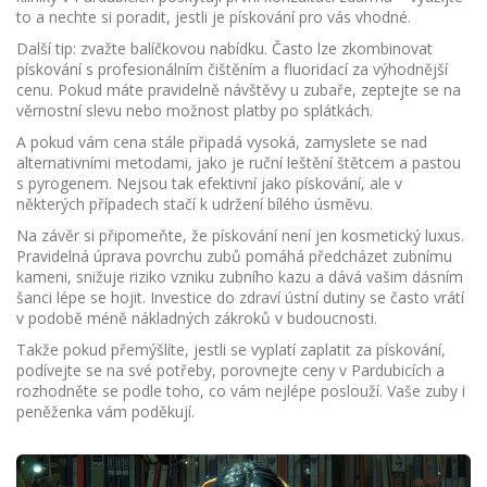
to a nechte si poradit, jestli je pískování pro vás vhodné.
Další tip: zvažte balíčkovou nabídku. Často lze zkombinovat
pískování s profesionálním čištěním a fluoridací za výhodnější
cenu. Pokud máte pravidelně návštěvy u zubaře, zeptejte se na
věrnostní slevu nebo možnost platby po splátkách.
A pokud vám cena stále připadá vysoká, zamyslete se nad
alternativními metodami, jako je ruční leštění štětcem a pastou
s pyrogenem. Nejsou tak efektivní jako pískování, ale v
některých případech stačí k udržení bílého úsměvu.
Na závěr si připomeňte, že pískování není jen kosmetický luxus.
Pravidelná úprava povrchu zubů pomáhá předcházet zubnímu
kameni, snižuje riziko vzniku zubního kazu a dává vašim dásním
šanci lépe se hojit. Investice do zdraví ústní dutiny se často vrátí
v podobě méně nákladných zákroků v budoucnosti.
Takže pokud přemýšlíte, jestli se vyplatí zaplatit za pískování,
podívejte se na své potřeby, porovnejte ceny v Pardubicích a
rozhodněte se podle toho, co vám nejlépe poslouží. Vaše zuby i
peněženka vám poděkují.