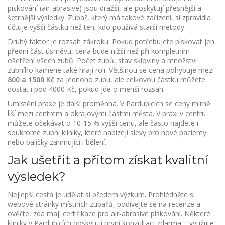
pískování (air‑abrasive) jsou dražší, ale poskytují přesnější a
šetrnější výsledky. Zubař, který má takové zařízení, si zpravidla
účtuje vyšší částku než ten, kdo používá starší metody.
Druhý faktor je rozsah zákroku. Pokud potřebujete pískovat jen
přední část úsměvu, cena bude nižší než při kompletním
ošetření všech zubů. Počet zubů, stav skloviny a množství
zubního kamene také hrají roli. Většinou se cena pohybuje mezi
800 a 1500 Kč
za jednoho zubu, ale celkovou částku můžete
dostat i pod 4000 Kč, pokud jde o menší rozsah.
Umístění praxe je další proměnná. V Pardubicích se ceny mírně
liší mezi centrem a okrajovými částmi města. V praxi v centru
můžete očekávat o 10‑15 % vyšší cenu, ale často najdete i
soukromé zubní kliniky, které nabízejí slevy pro nové pacienty
nebo balíčky zahrnující i bělení.
Jak ušetřit a přitom získat kvalitní
výsledek?
Nejlepší cesta je udělat si předem výzkum. Prohlédněte si
webové stránky místních zubařů, podívejte se na recenze a
ověřte, zda mají certifikace pro air‑abrasive pískování. Některé
kliniky v Pardubicích poskytují první konzultaci zdarma – využijte