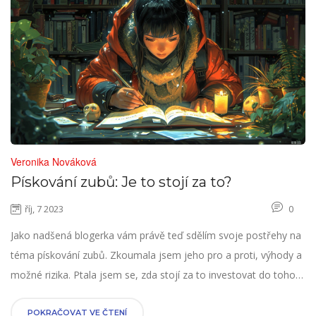
Veronika Nováková
Pískování zubů: Je to stojí za to?
říj, 7 2023
0
Jako nadšená blogerka vám právě teď sdělím svoje postřehy na
téma pískování zubů. Zkoumala jsem jeho pro a proti, výhody a
možné rizika. Ptala jsem se, zda stojí za to investovat do tohoto
procesu a jaké má dopady na zdraví našich zubů. Přečtěte si
můj článek a učiňte informované rozhodnutí o pískování zubů.
POKRAČOVAT VE ČTENÍ