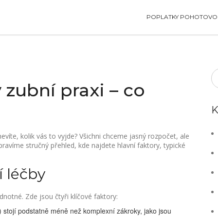
POPLATKY POHOTOVOS
 zubní praxi – co
K
víte, kolik vás to vyjde? Všichni chceme jasný rozpočet, ale
pravíme stručný přehled, kde najdete hlavní faktory, typické
í léčby
dnotné. Zde jsou čtyři klíčové faktory:
 stojí podstatně méně než komplexní zákroky, jako jsou