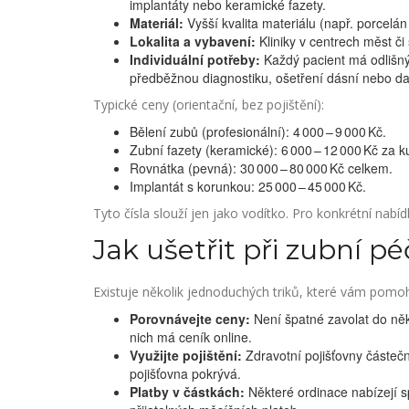
implantáty nebo keramické fazety.
Materiál:
Vyšší kvalita materiálu (např. porcelán
Lokalita a vybavení:
Kliniky v centrech měst č
Individuální potřeby:
Každý pacient má odlišný
předběžnou diagnostiku, ošetření dásní nebo dal
Typické ceny (orientační, bez pojištění):
Bělení zubů (profesionální): 4 000 – 9 000 Kč.
Zubní fazety (keramické): 6 000 – 12 000 Kč za k
Rovnátka (pevná): 30 000 – 80 000 Kč celkem.
Implantát s korunkou: 25 000 – 45 000 Kč.
Tyto čísla slouží jen jako vodítko. Pro konkrétní nabídk
Jak ušetřit při zubní pé
Existuje několik jednoduchých triků, které vám pomohou
Porovnávejte ceny:
Není špatné zavolat do něk
nich má ceník online.
Využijte pojištění:
Zdravotní pojišťovny částečně
pojišťovna pokrývá.
Platby v částkách:
Některé ordinace nabízejí s