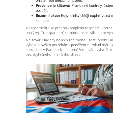
přijatelných měsíčních plateb.
Prevence je klíčová:
Pravidelné kontroly, čistě
později.
Sezónní akce:
Když kliniky chtějí naplnit volná
kamene.
Nezapomeňte se ptát na kompletní rozpočet, včetně 
analýzy). Transparentní komunikace je základ pro vy
Na závěr: Náklady na léčbu se mohou zdát vysoké, al
vyhovuje vašim potřebám i peněžence. Pokud máte k
konzultaci v Pardubicích – pomůžeme vám vytvořit r
bez zbytečného finančního stresu.