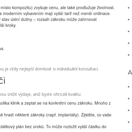
 místo kompozitu) zvyšuje cenu, ale také prodlužuje životnost.
i s moderním vybavením mají vyšší tarif než menší ordinace.
 stav ústní dutiny – rozsah zákroku může zahrnovat
ší kroky.
us.
u je vždy nejlepší domluvit si individuální konzultaci.
A
či
 snížit výdaje, aniž byste ohrozili kvalitu:
olika klinik a zeptat se na konkrétní cenu zákroku. Mnoho z
 hradí některé zákroky (např. implantáty). Zjistěte, co vaše
plátkový plán bez úroků. To může rozložit vyšší částku do