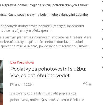
ní a správná domácí hygiena snižují potřebu drahých zákroků
 místa, často spustí slevy na bělení nebo vytahování zubního
případných dodatečných poplatků (rentgen, laboratorní
hnutí se nepříjemným překvapením.
e s jasným plánem a informacemi můžete najít řešení, které
onkrétní otázky, napište nám nebo si domluvte osobní
ozpočet na míru a ukázat, jak dosáhnout zdravého úsměvu
Eva Pospíšilová
Poplatky za pohotovostní službu:
Vše, co potřebujete vědět
úno, 11 2024
0
Zjišťování, kdo a kdy musí platit poplatek za
pohotovost, může být složité. V tomto článku se