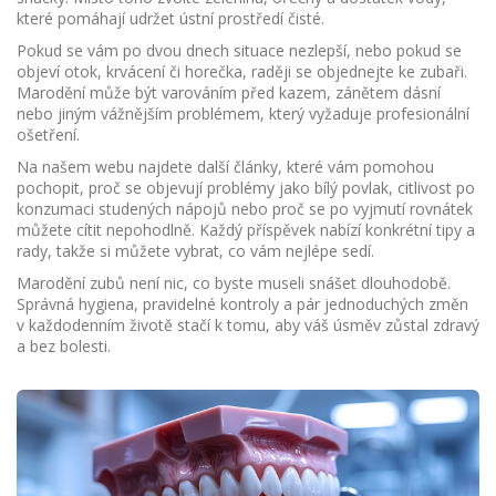
které pomáhají udržet ústní prostředí čisté.
Pokud se vám po dvou dnech situace nezlepší, nebo pokud se
objeví otok, krvácení či horečka, raději se objednejte ke zubaři.
Marodění může být varováním před kazem, zánětem dásní
nebo jiným vážnějším problémem, který vyžaduje profesionální
ošetření.
Na našem webu najdete další články, které vám pomohou
pochopit, proč se objevují problémy jako bílý povlak, citlivost po
konzumaci studených nápojů nebo proč se po vyjmutí rovnátek
můžete cítit nepohodlně. Každý příspěvek nabízí konkrétní tipy a
rady, takže si můžete vybrat, co vám nejlépe sedí.
Marodění zubů není nic, co byste museli snášet dlouhodobě.
Správná hygiena, pravidelné kontroly a pár jednoduchých změn
v každodenním životě stačí k tomu, aby váš úsměv zůstal zdravý
a bez bolesti.