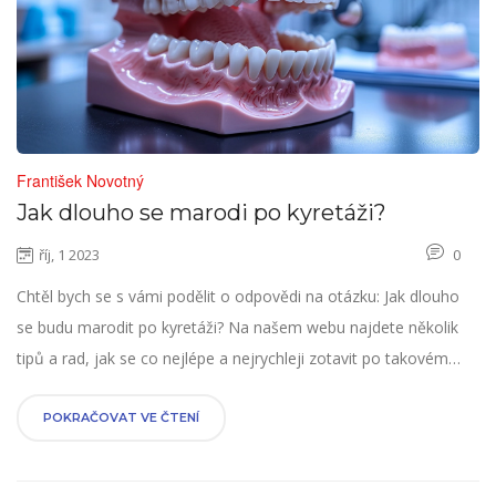
František Novotný
Jak dlouho se marodi po kyretáži?
říj, 1 2023
0
Chtěl bych se s vámi podělit o odpovědi na otázku: Jak dlouho
se budu marodit po kyretáži? Na našem webu najdete několik
tipů a rad, jak se co nejlépe a nejrychleji zotavit po takovém
zákroku. Přečtěte si naše odhadované doby rekonvalescence a
další užitečné informace, abyste věděli, co můžete očekávat.
POKRAČOVAT VE ČTENÍ
Vzpomeňte si, každý člověk je jedinečný a reakce na kyretáž
mohou být u každého jiné.