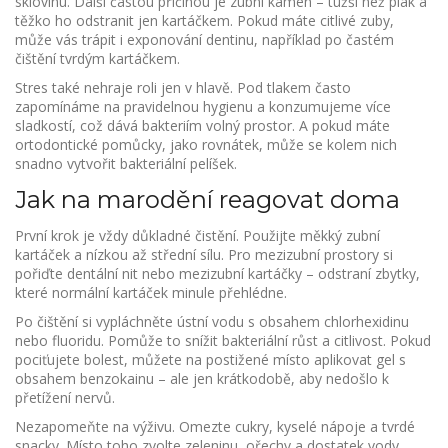
sklovinu. Další častou příčinou je zubní kámen – tužší než plak a
těžko ho odstranit jen kartáčkem. Pokud máte citlivé zuby,
může vás trápit i exponování dentinu, například po častém
čištění tvrdým kartáčkem.
Stres také nehraje roli jen v hlavě. Pod tlakem často
zapomínáme na pravidelnou hygienu a konzumujeme více
sladkostí, což dává bakteriím volný prostor. A pokud máte
ortodontické pomůcky, jako rovnátek, může se kolem nich
snadno vytvořit bakteriální pelíšek.
Jak na marodění reagovat doma
První krok je vždy důkladné čistění. Použijte měkký zubní
kartáček a nízkou až střední sílu. Pro mezizubní prostory si
pořiďte dentální nit nebo mezizubní kartáčky – odstraní zbytky,
které normální kartáček minule přehlédne.
Po čištění si vypláchněte ústní vodu s obsahem chlorhexidinu
nebo fluoridu. Pomůže to snížit bakteriální růst a citlivost. Pokud
pociťujete bolest, můžete na postižené místo aplikovat gel s
obsahem benzokainu – ale jen krátkodobě, aby nedošlo k
přetížení nervů.
Nezapomeňte na výživu. Omezte cukry, kyselé nápoje a tvrdé
snacky. Místo toho zvolte zeleninu, ořechy a dostatek vody,