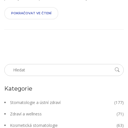
svůj úsměv zdravý a šťastný. Objevte praktické tipy a strategie,
jak si udržet dásně v dobrém stavu a zakročit v případě potíží.
POKRAČOVAT VE ČTENÍ
Kategorie
Stomatologie a ústní zdraví
(177)
Zdraví a wellness
(71)
Kosmetická stomatologie
(63)