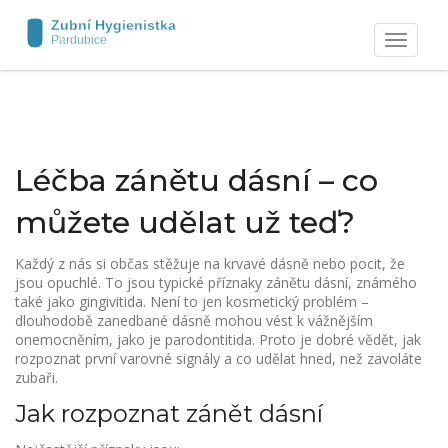
Zobrazit
navigaci
Léčba zánětu dásní – co
můžete udělat už teď?
Každý z nás si občas stěžuje na krvavé dásně nebo pocit, že
jsou opuchlé. To jsou typické příznaky zánětu dásní, známého
také jako gingivitida. Není to jen kosmetický problém –
dlouhodobě zanedbané dásně mohou vést k vážnějším
onemocněním, jako je parodontitida. Proto je dobré vědět, jak
rozpoznat první varovné signály a co udělat hned, než zavoláte
zubaři.
Jak rozpoznat zánět dásní