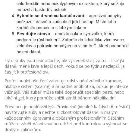
chlorhexidin nebo eukalyptovým extraktem, který snižuje
množství bakterií v ústech.
Vyhněte se drsnému kartáčování
– agresivní pohyby
poškozují dásně a způsobují jejich ústup. Místo toho
kartáčujte pomalu a s lehkým tlakem.
Revidujte stravu
– omezte cukr a syrovátku, která
podporuje růst bakterií. Zařaďte do jídelníčku více ovoce,
zeleniny a potravin bohatých na vitamín C, který podporuje
hojení dásní.
Tyto kroky jsou jednoduché, ale výsledek stojí za to – čistější
dásně, méně krve a lepší dech. Pokud se po týdnu nezlepší, je
čas jít k profesionálovi.
Profesionální ošetření zahrnuje odstranění zubního kamene,
hluboké čištění (scaling) a případně antibiotika, pokud je infekce
vážnější. Váš zubař může také doporučit speciální pastu nebo
lokální gel, který pomůže snížit zánět během několika dní.
Prevence je nejdůležitější. Pravidelně (ideálně každých 6 měsíců)
navštěvujte zuby a nechte si zkontrolovat dásně. S malými
každodenními úpravami a občasným profesionálním čištěním
můžete zánět dásní snadno udržet pod kontrolou a vyhnout se
drahým zákrokům.