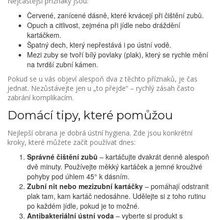
Nejčastější příznaky jsou:
Červené, zanícené dásně, které krvácejí při čištění zubů.
Opuch a citlivost, zejména při jídle nebo dráždění
kartáčkem.
Špatný dech, který nepřestává i po ústní vodě.
Mezi zuby se tvoří bílý povlaky (plak), který se rychle mění
na tvrdší zubní kámen.
Pokud se u vás objeví alespoň dva z těchto příznaků, je čas
jednat. Nezůstávejte jen u „to přejde“ – rychlý zásah často
zabrání komplikacím.
Domácí tipy, které pomůžou
Nejlepší obrana je dobrá ústní hygiena. Zde jsou konkrétní
kroky, které můžete začít používat dnes:
Správné čištění zubů
– kartáčujte dvakrát denně alespoň
dvě minuty. Používejte měkký kartáček a jemné krouživé
pohyby pod úhlem 45° k dásním.
Zubní nit nebo mezizubní kartáčky
– pomáhají odstranit
plak tam, kam kartáč nedosáhne. Udělejte si z toho rutinu
po každém jídle, pokud je to možné.
Antibakteriální ústní voda
– vyberte si produkt s