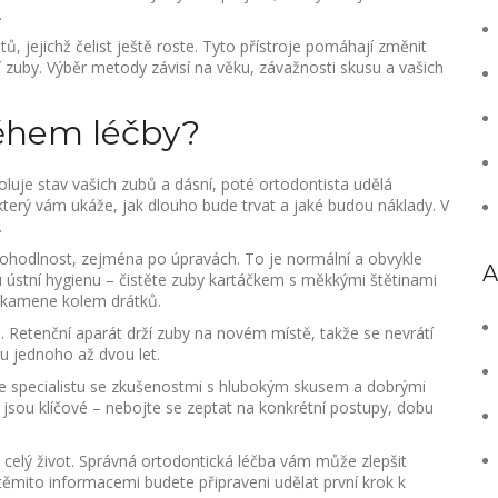
.
ů, jejichž čelist ještě roste. Tyto přístroje pomáhají změnit
í zuby. Výběr metody závisí na věku, závažnosti skusu a vašich
ěhem léčby?
roluje stav vašich zubů a dásní, poté ortodontista udělá
 který vám ukáže, jak dlouho bude trvat a jaké budou náklady. V
.
hodlnost, zejména po úpravách. To je normální a obvykle
A
u ústní hygienu – čistěte zuby kartáčkem s měkkými štětinami
o kamene kolem drátků.
e. Retenční aparát drží zuby na novém místě, takže se nevrátí
u jednoho až dvou let.
te specialistu se zkušenostmi s hlubokým skusem a dobrými
jsou klíčové – nebojte se zeptat na konkrétní postupy, dobu
 celý život. Správná ortodontická léčba vám může zlepšit
s těmito informacemi budete připraveni udělat první krok k