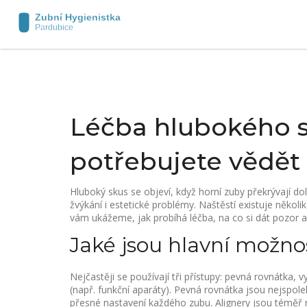
Léčba hlubokého s
potřebujete vědět
Hluboký skus se objeví, když horní zuby překrývají doln
žvýkání i estetické problémy. Naštěstí existuje někol
vám ukážeme, jak probíhá léčba, na co si dát pozor a 
Jaké jsou hlavní možno
Nejčastěji se používají tři přístupy: pevná rovnátka,
(např. funkční aparáty). Pevná rovnátka jsou nejspol
přesné nastavení každého zubu. Alignery jsou téměř ne