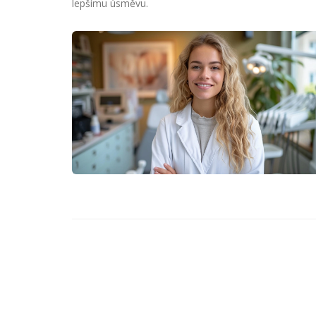
lepšímu úsměvu.