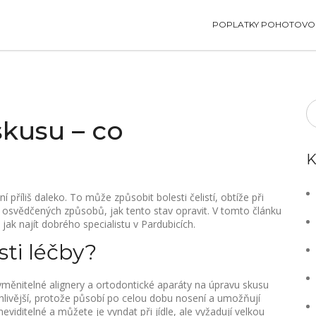
POPLATKY POHOTOVOS
kusu – co
K
í příliš daleko. To může způsobit bolesti čelistí, obtíže při
ik osvědčených způsobů, jak tento stav opravit. V tomto článku
jak najít dobrého specialistu v Pardubicích.
sti léčby?
 vyměnitelné alignery a ortodontické aparáty na úpravu skusu
ehlivější, protože působí po celou dobu nosení a umožňují
viditelné a můžete je vyndat při jídle, ale vyžadují velkou