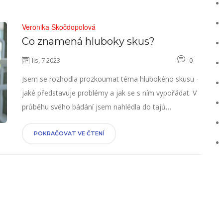
Veronika Skočdopolová
Co znamená hluboky skus?
lis, 7 2023
0
Jsem se rozhodla prozkoumat téma hlubokého skusu -
jaké představuje problémy a jak se s ním vypořádat. V
průběhu svého bádání jsem nahlédla do tajů
ortodoncie a zjistila, jak velký vliv může mít hluboký
skus na naše zdraví. Ráda se o své poznatky podělím,
POKRAČOVAT VE ČTENÍ
protože věřím, že informace mohou přispět k lepšímu
pochopení tohoto tématu. Sledujte můj příspěvek,
pokud chcete zjistit více!