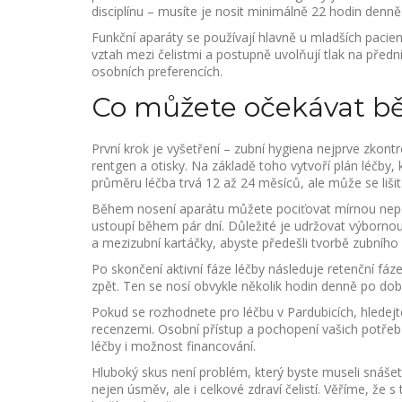
disciplínu – musíte je nosit minimálně 22 hodin denně
Funkční aparáty se používají hlavně u mladších pacient
vztah mezi čelistmi a postupně uvolňují tlak na předn
osobních preferencích.
Co můžete očekávat b
První krok je vyšetření – zubní hygiena nejprve zkont
rentgen a otisky. Na základě toho vytvoří plán léčby,
průměru léčba trvá 12 až 24 měsíců, ale může se lišit
Během nosení aparátu můžete pociťovat mírnou nepo
ustoupí během pár dní. Důležité je udržovat výborno
a mezizubní kartáčky, abyste předešli tvorbě zubníh
Po skončení aktivní fáze léčby následuje retenční fáz
zpět. Ten se nosí obvykle několik hodin denně po dob
Pokud se rozhodnete pro léčbu v Pardubicích, hledej
recenzemi. Osobní přístup a pochopení vašich potřeb 
léčby i možnost financování.
Hluboký skus není problém, který byste museli snášet
nejen úsměv, ale i celkové zdraví čelistí. Věříme, že 