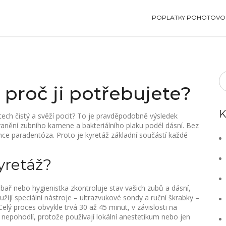
POPLATKY POHOTOVOS
a proč ji potřebujete?
K
stech čistý a svěží pocit? To je pravděpodobně výsledek
ranění zubního kamene a bakteriálního plaku podél dásní. Bez
ce paradentóza. Proto je kyretáž základní součástí každé
yretáž?
ř nebo hygienistka zkontroluje stav vašich zubů a dásní,
užijí speciální nástroje – ultrazvukové sondy a ruční škrabky –
Celý proces obvykle trvá 30 až 45 minut, v závislosti na
 nepohodlí, protože používají lokální anestetikum nebo jen