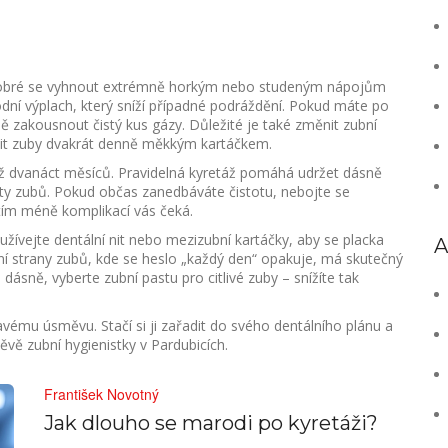
e dobré se vyhnout extrémně horkým nebo studeným nápojům
ní výplach, který sníží případné podráždění. Pokud máte po
ě zakousnout čistý kus gázy. Důležité je také změnit zubní
istit zuby dvakrát denně měkkým kartáčkem.
ž dvanáct měsíců. Pravidelná kyretáž pomáhá udržet dásně
áty zubů. Pokud občas zanedbáváte čistotu, nebojte se
 tím méně komplikací vás čeká.
Používejte dentální nit nebo mezizubní kartáčky, aby se placka
A
ní strany zubů, kde se heslo „každý den“ opakuje, má skutečný
dásně, vyberte zubní pastu pro citlivé zuby – snížíte tak
ravému úsměvu. Stačí si ji zařadit do svého dentálního plánu a
těvě zubní hygienistky v Pardubicích.
František Novotný
Jak dlouho se marodi po kyretáži?