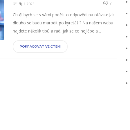
říj, 1 2023
0
Chtěl bych se s vámi podělit o odpovědi na otázku: Jak
dlouho se budu marodit po kyretáži? Na našem webu
najdete několik tipů a rad, jak se co nejlépe a
nejrychleji zotavit po takovém zákroku. Přečtěte si
naše odhadované doby rekonvalescence a další
POKRAČOVAT VE ČTENÍ
užitečné informace, abyste věděli, co můžete očekávat.
Vzpomeňte si, každý člověk je jedinečný a reakce na
kyretáž mohou být u každého jiné.