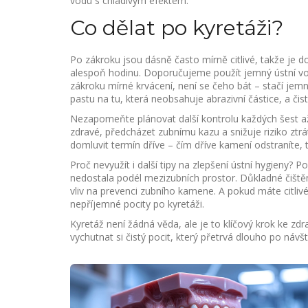
vodu s chladivým efektem.
Co dělat po kyretáži?
Po zákroku jsou dásně často mírně citlivé, takže j
alespoň hodinu. Doporučujeme použít jemný ústní vod
zákroku mírné krvácení, není se čeho bát – stačí jemn
pastu na tu, která neobsahuje abrazivní částice, a č
Nezapomeňte plánovat další kontrolu každých šest a
zdravé, předcházet zubnímu kazu a snižuje riziko ztr
domluvit termín dříve – čím dříve kamení odstraníte,
Proč nevyužít i další tipy na zlepšení ústní hygieny? 
nedostala podél mezizubních prostor. Důkladné čiště
vliv na prevenci zubního kamene. A pokud máte citlivé 
nepříjemné pocity po kyretáži.
Kyretáž není žádná věda, ale je to klíčový krok ke zd
vychutnat si čistý pocit, který přetrvá dlouho po návš