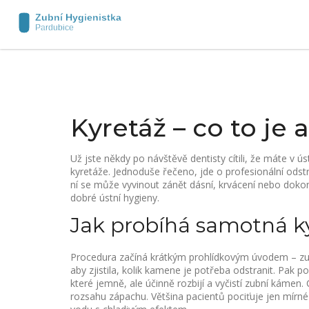
Kyretáž – co to je 
Už jste někdy po návštěvě dentisty cítili, že máte v ú
kyretáže. Jednoduše řečeno, jde o profesionální odst
ní se může vyvinout zánět dásní, krvácení nebo dokon
dobré ústní hygieny.
Jak probíhá samotná k
Procedura začíná krátkým prohlídkovým úvodem – zuba
aby zjistila, kolik kamene je potřeba odstranit. Pak po
které jemně, ale účinně rozbijí a vyčistí zubní kámen. 
rozsahu zápachu. Většina pacientů pociťuje jen mírné