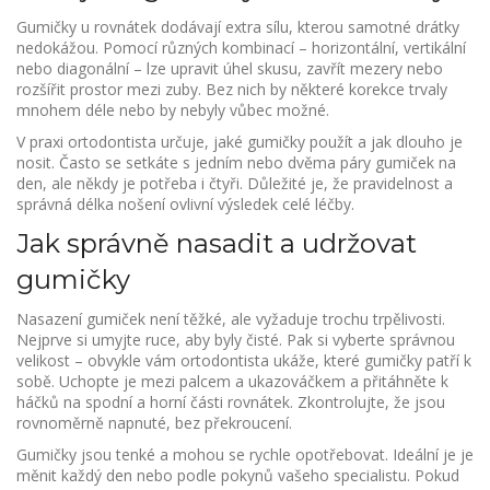
Gumičky u rovnátek dodávají extra sílu, kterou samotné drátky
nedokážou. Pomocí různých kombinací – horizontální, vertikální
nebo diagonální – lze upravit úhel skusu, zavřít mezery nebo
rozšířit prostor mezi zuby. Bez nich by některé korekce trvaly
mnohem déle nebo by nebyly vůbec možné.
V praxi ortodontista určuje, jaké gumičky použít a jak dlouho je
nosit. Často se setkáte s jedním nebo dvěma páry gumiček na
den, ale někdy je potřeba i čtyři. Důležité je, že pravidelnost a
správná délka nošení ovlivní výsledek celé léčby.
Jak správně nasadit a udržovat
gumičky
Nasazení gumiček není těžké, ale vyžaduje trochu trpělivosti.
Nejprve si umyjte ruce, aby byly čisté. Pak si vyberte správnou
velikost – obvykle vám ortodontista ukáže, které gumičky patří k
sobě. Uchopte je mezi palcem a ukazováčkem a přitáhněte k
háčků na spodní a horní části rovnátek. Zkontrolujte, že jsou
rovnoměrně napnuté, bez překroucení.
Gumičky jsou tenké a mohou se rychle opotřebovat. Ideální je je
měnit každý den nebo podle pokynů vašeho specialistu. Pokud