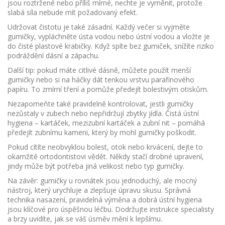
jsou roztržené nebo příliš mírné, nechte je vyměnit, protože
slabá síla nebude mít požadovaný efekt.
Udržovat čistotu je také zásadní. Každý večer si vyjměte
gumičky, vypláchněte ústa vodou nebo ústní vodou a vložte je
do čisté plastové krabičky. Když spíte bez gumiček, snížíte riziko
podráždění dásní a zápachu.
Další tip: pokud máte citlivé dásně, můžete použít menší
gumičky nebo si na háčky dát tenkou vrstvu parafinového
papíru. To zmírní tření a pomůže předejít bolestivým otiskům.
Nezapomeňte také pravidelně kontrolovat, jestli gumičky
nezůstaly v zubech nebo nepřidržují zbytky jídla. Čistá ústní
hygiena – kartáček, mezizubní kartáček a zubní nit – pomáhá
předejít zubnímu kameni, který by mohl gumičky poškodit.
Pokud cítíte neobvyklou bolest, otok nebo krvácení, dejte to
okamžitě ortodontistovi vědět. Někdy stačí drobné upravení,
jindy může být potřeba jiná velikost nebo typ gumičky.
Na závěr: gumičky u rovnátek jsou jednoduchý, ale mocný
nástroj, který urychluje a zlepšuje úpravu skusu. Správná
technika nasazení, pravidelná výměna a dobrá ústní hygiena
jsou klíčové pro úspěšnou léčbu. Dodržujte instrukce specialisty
a brzy uvidíte, jak se váš úsměv mění k lepšímu.