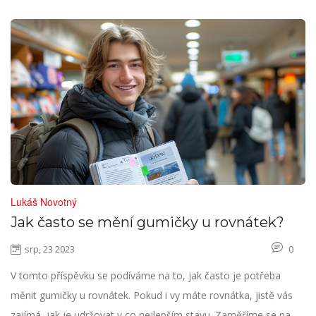
Lukáš Novotný
Jak často se mění gumičky u rovnátek?
srp, 23 2023
0
V tomto příspěvku se podíváme na to, jak často je potřeba
měnit gumičky u rovnátek. Pokud i vy máte rovnátka, jistě vás
zajímá, jak je udržovat v co nejlepším stavu. Zaměříme se na