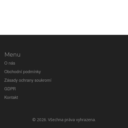
Menu
O nás
Obchodní podmínky
Zásady ochrany soukromí
GDPR
Kontakt
© 2026. Všechna práva vyhrazena.