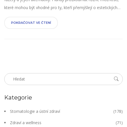
které mohou být vhodné pro ty, kteří přemýšlejí o estetických
dentálních procedurách, ale chtějí zvážit i jiné nabídky mimo
keramické fazety. Budu diskutovat o různých aspektech od ceny
POKRAČOVAT VE ČTENÍ
po zdravotní benefity těchto alternativ. Těšíme se na naše další
setkání na blogu, kde si můžete přečíst více o této fascinující
problematice.
Kategorie
Stomatologie a ústní zdraví
(178)
Zdraví a wellness
(71)