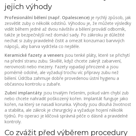
jejich výhody
Profesionální bělení (např. Opalescence)
je rychlý způsob, jak
zesvětlit zuby o několik odstínů. Výhodou je, že můžete výsledky
vidět během jedné až dvou návštěv a bělení provádí odborník,
takže je bezpečnější než domácí sady. Po zákroku je důležité
nechat si zuby pravidelně čistit a omezit konzumaci barvivých
nápojů, aby barva vydržela co nejdéle.
Keramické fazety a veneers
jsou tenké pláty, které se přichytí
na přední stranu zubu. Skvělé, když chcete zakrýt zabarvení,
nerovnosti nebo mezery. Fazety vypadají přirozeně a jsou
poměrně odolné, ale vyžadují trochu víc přípravy zubu než
bělení. Údržba zahrnuje dobře provedenou ústní hygienu a
občasnou kontrolu u zubaře.
Zubní implantáty
jsou trvalým řešením, pokud vám chybí zub
nebo chcete nahradit poškozený kořen. Implantát funguje jako
kořen, na který se nasadí korunka. Výhody jsou dlouhá životnost
a stabilita, ale zákrok je chirurgický a vyžaduje hojení několik
týdnů. Po operaci je klíčová správná péče o dásně a pravidelné
kontroly.
Co zvážit před výběrem procedury