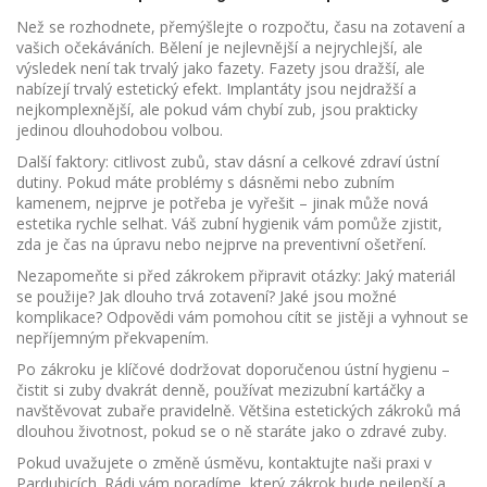
Než se rozhodnete, přemýšlejte o rozpočtu, času na zotavení a
vašich očekáváních. Bělení je nejlevnější a nejrychlejší, ale
výsledek není tak trvalý jako fazety. Fazety jsou dražší, ale
nabízejí trvalý estetický efekt. Implantáty jsou nejdražší a
nejkomplexnější, ale pokud vám chybí zub, jsou prakticky
jedinou dlouhodobou volbou.
Další faktory: citlivost zubů, stav dásní a celkové zdraví ústní
dutiny. Pokud máte problémy s dásněmi nebo zubním
kamenem, nejprve je potřeba je vyřešit – jinak může nová
estetika rychle selhat. Váš zubní hygienik vám pomůže zjistit,
zda je čas na úpravu nebo nejprve na preventivní ošetření.
Nezapomeňte si před zákrokem připravit otázky: Jaký materiál
se použije? Jak dlouho trvá zotavení? Jaké jsou možné
komplikace? Odpovědi vám pomohou cítit se jistěji a vyhnout se
nepříjemným překvapením.
Po zákroku je klíčové dodržovat doporučenou ústní hygienu –
čistit si zuby dvakrát denně, používat mezizubní kartáčky a
navštěvovat zubaře pravidelně. Většina estetických zákroků má
dlouhou životnost, pokud se o ně staráte jako o zdravé zuby.
Pokud uvažujete o změně úsměvu, kontaktujte naši praxi v
Pardubicích. Rádi vám poradíme, který zákrok bude nejlepší a