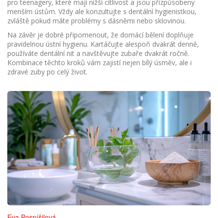
pro teenagery, které mají nižší citlivost a jsou přizpůsobeny
menším ústům. Vždy ale konzultujte s dentální hygienistkou,
zvláště pokud máte problémy s dásněmi nebo sklovinou.
Na závěr je dobré připomenout, že domácí bělení doplňuje
pravidelnou ústní hygienu. Kartáčujte alespoň dvakrát denně,
používáte dentální nit a navštěvujte zubaře dvakrát ročně.
Kombinace těchto kroků vám zajistí nejen bílý úsměv, ale i
zdravé zuby po celý život.
Eva Pospíšilová