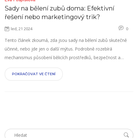
Sady na bělení zubů doma: Efektivní
řešení nebo marketingový trik?
led, 21 2024
0
Tento článek zkoumá, zda jsou sady na bělení zubů skutečně
účinné, nebo jde jen o další mýtus. Podrobně rozebírá
mechanismus působení bělicích prostředků, bezpečnost a
možné riziko používání domácích sad, srovnání s profesionálním
bělením u zubaře a poskytuje praktické tipy na správnou péči o
POKRAČOVAT VE ČTENÍ
zuby po bělení. Zjistěte, jak dosáhnout zdravého a svěžího
úsměvu bez zbytečných kompromisů pro váš orální zdraví.