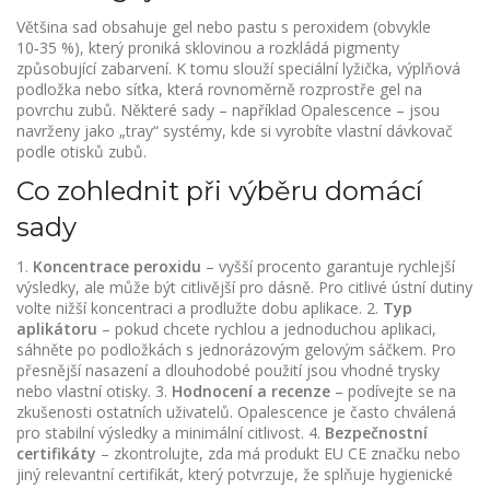
Většina sad obsahuje gel nebo pastu s peroxidem (obvykle
10‑35 %), který proniká sklovinou a rozkládá pigmenty
způsobující zabarvení. K tomu slouží speciální lyžička, výplňová
podložka nebo síťka, která rovnoměrně rozprostře gel na
povrchu zubů. Některé sady – například Opalescence – jsou
navrženy jako „tray“ systémy, kde si vyrobíte vlastní dávkovač
podle otisků zubů.
Co zohlednit při výběru domácí
sady
1.
Koncentrace peroxidu
– vyšší procento garantuje rychlejší
výsledky, ale může být citlivější pro dásně. Pro citlivé ústní dutiny
volte nižší koncentraci a prodlužte dobu aplikace. 2.
Typ
aplikátoru
– pokud chcete rychlou a jednoduchou aplikaci,
sáhněte po podložkách s jednorázovým gelovým sáčkem. Pro
přesnější nasazení a dlouhodobé použití jsou vhodné trysky
nebo vlastní otisky. 3.
Hodnocení a recenze
– podívejte se na
zkušenosti ostatních uživatelů. Opalescence je často chválená
pro stabilní výsledky a minimální citlivost. 4.
Bezpečnostní
certifikáty
– zkontrolujte, zda má produkt EU CE značku nebo
jiný relevantní certifikát, který potvrzuje, že splňuje hygienické