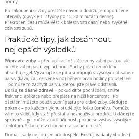
normy.
Po zakoupení si vždy přečtěte návod a dodržujte doporučené
intervaly (obvykle 1‑2 týdny po 15‑30 minutách denně).
Překročení času může vést k bolestivosti dásní nebo zvýšené
citlivosti zubů.
Praktické tipy, jak dosáhnout
nejlepších výsledků
Připravte zuby
– před aplikací očistěte zuby zubní pastou, ale
nechte zubní pastu vypláchnout. Suchý povrch zubů lépe
absorbuje gel.
Vyvarujte se jídla a nápojů
s vysokým obsahem
barviv (káva, čaj, červené víno) během první hodiny po ošetření
– pomůže to zachytit barvu, kterou jste právě odstranili.
Udržujte dásně zdravé
– pokud cítíte podráždění, snižte
frekvenci aplikace nebo přejděte na nižší koncentraci. Po
ošetření můžete použít zubní pastu pro citlivé zuby.
Sledujte
pokrok
– po každém týdnu si udělejte fotku úsměvu. Pomůže
vám to vidět, kdy stačí přestat a nezneužívat produkt.
Ukládejte
správně
– gel může ztratit účinnost, pokud se vystaví vysokým
teplotám. Skladujte v chladném a suchém místě.
Domácí sady nejsou jen pro dospělé. Existují varianty vhodné i