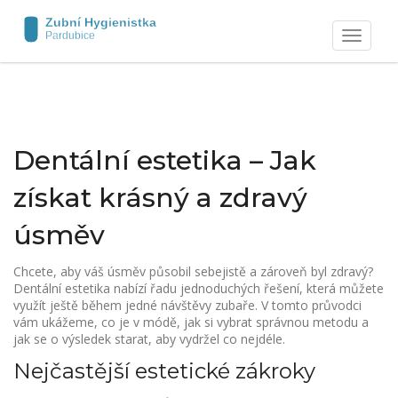
Zobrazit
navigaci
Dentální estetika – Jak
získat krásný a zdravý
úsměv
Chcete, aby váš úsměv působil sebejistě a zároveň byl zdravý?
Dentální estetika nabízí řadu jednoduchých řešení, která můžete
využít ještě během jedné návštěvy zubaře. V tomto průvodci
vám ukážeme, co je v módě, jak si vybrat správnou metodu a
jak se o výsledek starat, aby vydržel co nejdéle.
Nejčastější estetické zákroky