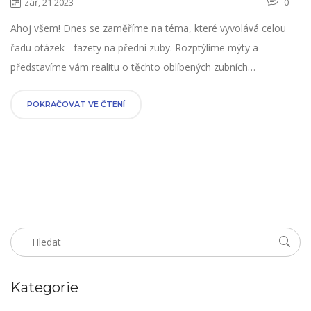
zář, 21 2023
0
Ahoj všem! Dnes se zaměříme na téma, které vyvolává celou
řadu otázek - fazety na přední zuby. Rozptýlíme mýty a
představíme vám realitu o těchto oblíbených zubních
pokrývkách. Prozkoumáme jejich výhody, možné nevýhody a
také na co se musíte směle připravit. Přidejte se ke mně na této
POKRAČOVAT VE ČTENÍ
informativní cestě do světa dentální estetiky!
Kategorie