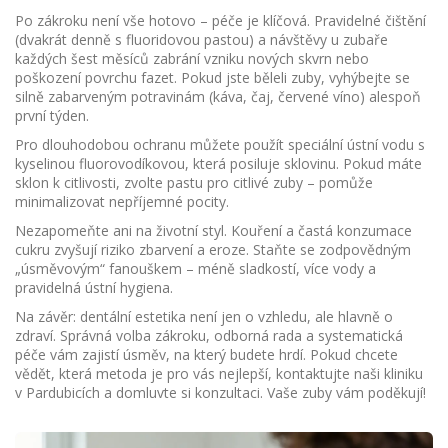
Po zákroku není vše hotovo – péče je klíčová. Pravidelné čištění
(dvakrát denně s fluoridovou pastou) a návštěvy u zubaře
každých šest měsíců zabrání vzniku nových skvrn nebo
poškození povrchu fazet. Pokud jste běleli zuby, vyhýbejte se
silně zabarveným potravinám (káva, čaj, červené víno) alespoň
první týden.
Pro dlouhodobou ochranu můžete použít speciální ústní vodu s
kyselinou fluorovodíkovou, která posiluje sklovinu. Pokud máte
sklon k citlivosti, zvolte pastu pro citlivé zuby – pomůže
minimalizovat nepříjemné pocity.
Nezapomeňte ani na životní styl. Kouření a častá konzumace
cukru zvyšují riziko zbarvení a eroze. Staňte se zodpovědným
„úsměvovým“ fanouškem – méně sladkostí, více vody a
pravidelná ústní hygiena.
Na závěr: dentální estetika není jen o vzhledu, ale hlavně o
zdraví. Správná volba zákroku, odborná rada a systematická
péče vám zajistí úsměv, na který budete hrdí. Pokud chcete
vědět, která metoda je pro vás nejlepší, kontaktujte naši kliniku
v Pardubicích a domluvte si konzultaci. Vaše zuby vám poděkují!