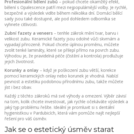
Profesionální bělení zubů
– pokud chcete okamžitý efekt,
bělení s Opalescence patří mezi nejpopulárnější volby. Je rychlé,
bezpečné a výsledek vidíte během několika dní. Domácí bělící
sady jsou také dostupné, ale pod dohledem odborníka se
vyhnete citlivosti.
Zubní fazety a veneers
– tenhle zákrok mění tvar, barvu i
velikost zubu. Keramické fazety jsou odolné vůči skvrnám a
vypadají přirozeně. Pokud chcete úplnou proměnu, můžete
zvolit tenké lamináty, které se přilepí přímo na povrch zubu.
Výhodou je, že pravidelná péče (čistění a kontrola) prodlužuje
jejich životnost.
Korunky a onlay
– když je poškození zubu větší, korekce
pomocí keramických onlay nebo korunek je vhodná. Nabízí
pevnost a estetiku podobnou přírodnímu zubu, takže můžete
jíst i bez obav.
Každý z těchto zákroků má své výhody a omezení. Výběr závisí
na tom, kolik chcete investovat, jak rychle očekáváte výsledek a
jaký typ problému řešíte. Ideální je promluvit si s dentální
hygienistkou v Pardubicích, která vám pomůže najít nejlepší
řešení pro váš úsměv.
Jak se o estetický úsměv starat