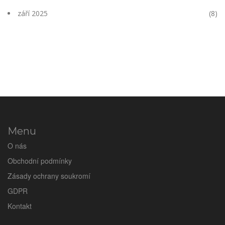
září 2025
(8)
Menu
O nás
Obchodní podmínky
Zásady ochrany soukromí
GDPR
Kontakt