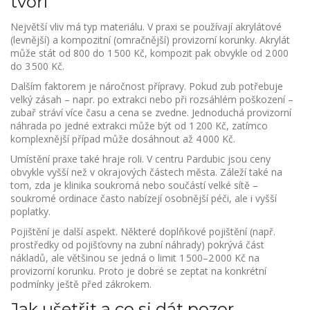
tvoří
Největší vliv má typ materiálu. V praxi se používají akrylátové
(levnější) a kompozitní (omračnější) provizorní korunky. Akrylát
může stát od 800 do 1 500 Kč, kompozit pak obvykle od 2 000
do 3 500 Kč.
Dalším faktorem je náročnost přípravy. Pokud zub potřebuje
velký zásah – napr. po extrakci nebo při rozsáhlém poškození –
zubař stráví více času a cena se zvedne. Jednoduchá provizorní
náhrada po jedné extrakci může být od 1 200 Kč, zatímco
komplexnější případ může dosáhnout až 4 000 Kč.
Umístění praxe také hraje roli. V centru Pardubic jsou ceny
obvykle vyšší než v okrajových částech města. Záleží také na
tom, zda je klinika soukromá nebo součástí velké sítě –
soukromé ordinace často nabízejí osobnější péči, ale i vyšší
poplatky.
Pojištění je další aspekt. Některé doplňkové pojištění (např.
prostředky od pojišťovny na zubní náhrady) pokrývá část
nákladů, ale většinou se jedná o limit 1 500–2 000 Kč na
provizorní korunku. Proto je dobré se zeptat na konkrétní
podmínky ještě před zákrokem.
Jak ušetřit a co si dát pozor