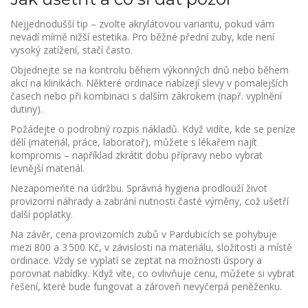
Nejjednodušší tip – zvolte akrylátovou variantu, pokud vám
nevadí mírně nižší estetika. Pro běžné přední zuby, kde není
vysoký zatížení, stačí často.
Objednejte se na kontrolu během výkonných dnů nebo během
akcí na klinikách. Některé ordinace nabízejí slevy v pomalejších
časech nebo při kombinaci s dalším zákrokem (např. vyplnění
dutiny).
Požádejte o podrobný rozpis nákladů. Když vidíte, kde se peníze
dělí (materiál, práce, laboratoř), můžete s lékařem najít
kompromis – například zkrátit dobu přípravy nebo vybrat
levnější materiál.
Nezapomeňte na údržbu. Správná hygiena prodlouží život
provizorní náhrady a zabrání nutnosti časté výměny, což ušetří
další poplatky.
Na závěr, cena provizorních zubů v Pardubicích se pohybuje
mezi 800 a 3 500 Kč, v závislosti na materiálu, složitosti a místě
ordinace. Vždy se vyplatí se zeptat na možnosti úspory a
porovnat nabídky. Když víte, co ovlivňuje cenu, můžete si vybrat
řešení, které bude fungovat a zároveň nevyčerpá peněženku.