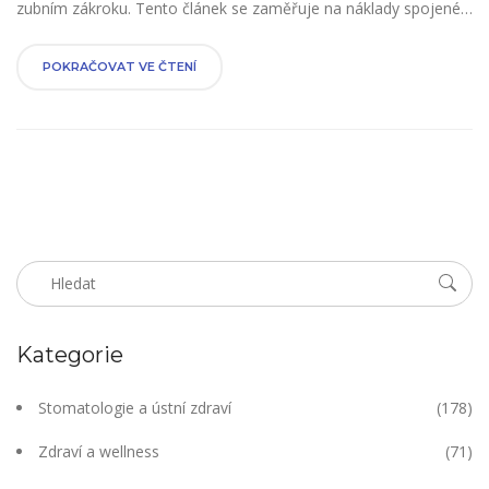
zubním zákroku. Tento článek se zaměřuje na náklady spojené s
provizorními zuby, různé typy dostupných dočasných zubů a na
co by měli pacienti myslet, když si vybírají tuto možnost. Nabízí
POKRAČOVAT VE ČTENÍ
také užitečné tipy a rady pro ty, kteří zvažují tuto alternativu.
Kategorie
Stomatologie a ústní zdraví
(178)
Zdraví a wellness
(71)