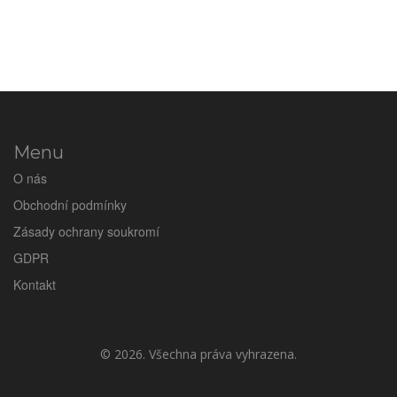
Menu
O nás
Obchodní podmínky
Zásady ochrany soukromí
GDPR
Kontakt
© 2026. Všechna práva vyhrazena.