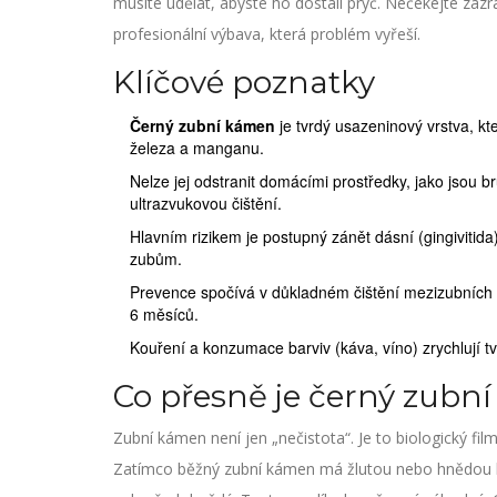
musíte udělat, abyste ho dostali pryč. Nečekejte zázr
profesionální výbava, která problém vyřeší.
Klíčové poznatky
Černý zubní kámen
je tvrdý usazeninový vrstva, k
železa a manganu.
Nelze jej odstranit domácími prostředky, jako jsou b
ultrazvukovou čištění.
Hlavním rizikem je postupný zánět dásní (gingivitida
zubům.
Prevence spočívá v důkladném čištění mezizubních p
6 měsíců.
Kouření a konzumace barviv (káva, víno) zrychlují 
Co přesně je černý zubn
Zubní kámen není jen „nečistota“. Je to biologický f
Zatímco běžný zubní kámen má žlutou nebo hnědou b