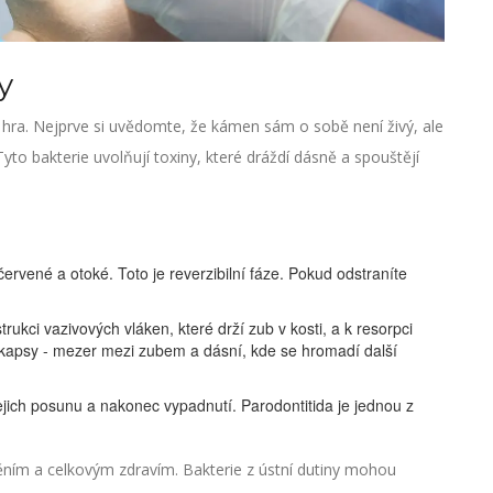
y
hra. Nejprve si uvědomte, že kámen sám o sobě není živý, ale
yto bakterie uvolňují toxiny, které dráždí dásně a spouštějí
ervené a otoké. Toto je reverzibilní fáze. Pokud odstraníte
trukci vazivových vláken, které drží zub v kosti, a k resorpci
ní kapsy - mezer mezi zubem a dásní, kde se hromadí další
jich posunu a nakonec vypadnutí. Parodontitida je jednou z
ním a celkovým zdravím. Bakterie z ústní dutiny mohou