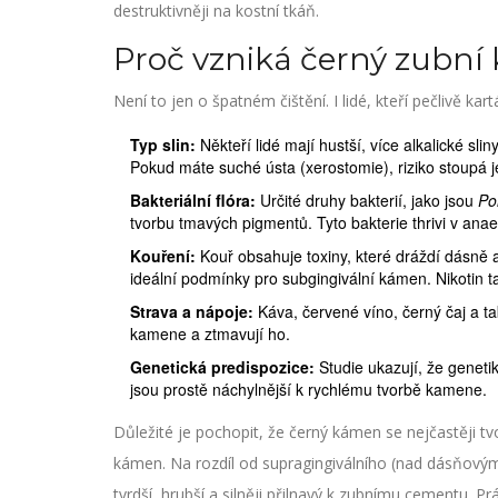
destruktivněji na kostní tkáň.
Proč vzniká černý zubní 
Není to jen o špatném čištění. I lidé, kteří pečlivě ka
Typ slin:
Někteří lidé mají hustší, více alkalické sl
Pokud máte suché ústa (xerostomie), riziko stoupá j
Bakteriální flóra:
Určité druhy bakterií, jako jsou
Po
tvorbu tmavých pigmentů. Tyto bakterie thrivi v ana
Kouření:
Kouř obsahuje toxiny, které dráždí dásně a
ideální podmínky pro subgingivální kámen. Nikotin ta
Strava a nápoje:
Káva, červené víno, černý čaj a t
kamene a ztmavují ho.
Genetická predispozice:
Studie ukazují, že genetik
jsou prostě náchylnější k rychlému tvorbě kamene.
Důležité je pochopit, že černý kámen se nejčastěji tv
kámen. Na rozdíl od supragingiválního (nad dásňovým)
tvrdší, hrubší a silněji přilnavý k zubnímu cementu. 