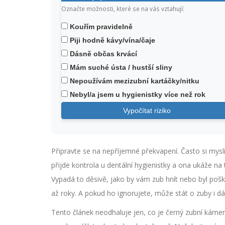
Označte možnosti, které se na vás vztahují:
Kouřím pravidelně
Piji hodně kávy/vína/čaje
Dásně občas krvácí
Mám suché ústa / hustší sliny
Nepoužívám mezizubní kartáčky/nitku
Nebyl/a jsem u hygienistky více než rok
Vypočítat riziko
Připravte se na nepříjemné překvapení. Často si mysl
přijde kontrola u dentální hygienistky a ona ukáže n
Vypadá to děsivě, jako by vám zub hnít nebo byl pošk
až roky. A pokud ho ignorujete, může stát o zuby i dá
Tento článek neodhaluje jen, co je černý zubní kámen,