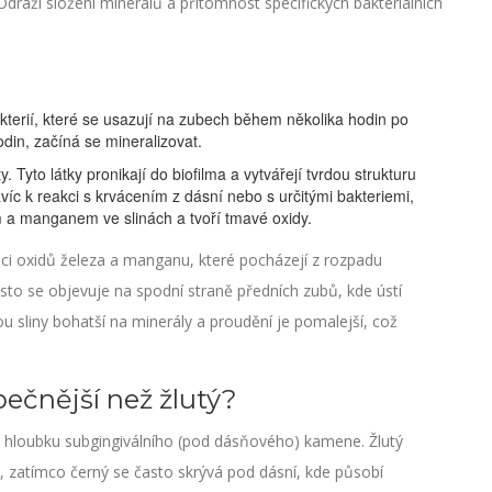
dráží složení minerálů a přítomnost specifických bakteriálních
kterií, které se usazují na zubech během několika hodin po
din, začíná se mineralizovat.
. Tyto látky pronikají do biofilma a vytvářejí tvrdou strukturu
c k reakci s krvácením z dásní nebo s určitými bakteriemi,
zem a manganem ve slinách a tvoří tmavé oxidy.
aci oxidů železa a manganu, které pocházejí z rozpadu
asto se objevuje na spodní straně předních zubů, kde ústí
sou sliny bohatší na minerály a proudění je pomalejší, což
ečnější než žlutý?
tší hloubku subgingiválního (pod dásňového) kamene. Žlutý
 zatímco černý se často skrývá pod dásní, kde působí