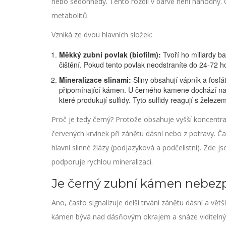
nebo šedohnědý. Tento rozdíl v barvě není náhodný. O
metabolitů.
Vzniká ze dvou hlavních složek:
Měkký zubní povlak (biofilm):
Tvoří ho miliardy ba
čištění. Pokud tento povlak neodstraníte do 24-72 ho
Mineralizace slinami:
Sliny obsahují vápník a fosfáty
připomínající kámen. U černého kamene dochází naví
které produkují sulfidy. Tyto sulfidy reagují s žele
Proč je tedy černý? Protože obsahuje vyšší koncentr
červených krvinek při zánětu dásní nebo z potravy. Č
hlavní slinné žlázy (podjazyková a podčelistní). Zde j
podporuje rychlou mineralizaci.
Je černý zubní kámen nebezp
Ano, často signalizuje delší trvání zánětu dásní a vě
kámen bývá nad dásňovým okrajem a snáze viditelný,