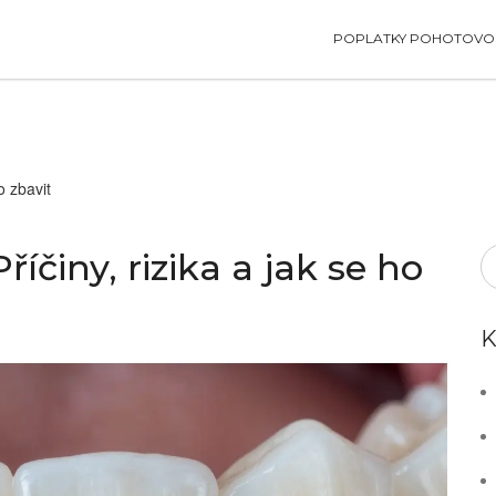
POPLATKY POHOTOVOS
o zbavit
íčiny, rizika a jak se ho
K