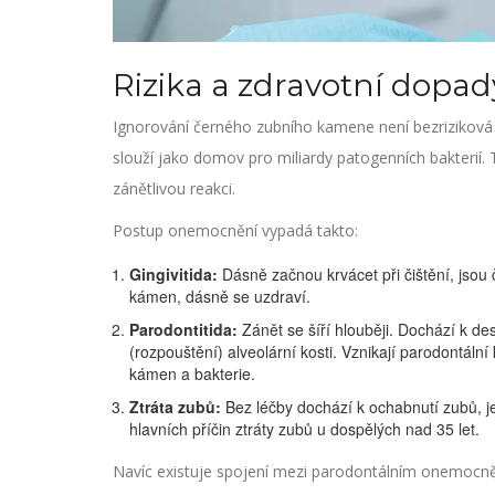
Rizika a zdravotní dopad
Ignorování černého zubního kamene není bezriziková 
slouží jako domov pro miliardy patogenních bakterií. T
zánětlivou reakci.
Postup onemocnění vypadá takto:
Gingivitida:
Dásně začnou krvácet při čištění, jsou č
kámen, dásně se uzdraví.
Parodontitida:
Zánět se šíří hlouběji. Dochází k des
(rozpouštění) alveolární kosti. Vznikají parodontál
kámen a bakterie.
Ztráta zubů:
Bez léčby dochází k ochabnutí zubů, je
hlavních příčin ztráty zubů u dospělých nad 35 let.
Navíc existuje spojení mezi parodontálním onemocně