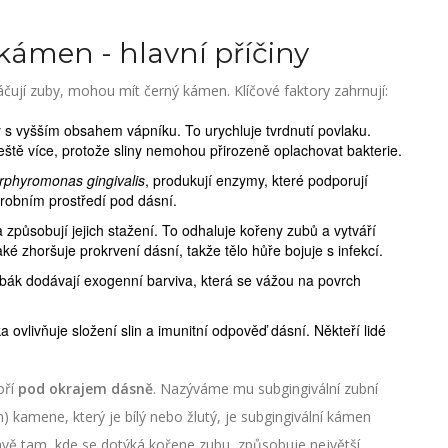
kámen - hlavní příčiny
rtáčují zuby, mohou mít černý kámen. Klíčové faktory zahrnují:
iny s vyšším obsahem vápníku. To urychluje tvrdnutí povlaku.
eště více, protože sliny nemohou přirozeně oplachovat bakterie.
rphyromonas gingivalis
, produkují enzymy, které podporují
erobním prostředí pod dásní.
 způsobují jejich stažení. To odhaluje kořeny zubů a vytváří
ké zhoršuje prokrvení dásní, takže tělo hůře bojuje s infekcí.
abák dodávají exogenní barviva, která se vážou na povrch
a ovlivňuje složení slin a imunitní odpověď dásní. Někteří lidé
oří
pod okrajem dásně
. Nazýváme mu subgingivální zubní
 kamene, který je bílý nebo žlutý, je subgingivální kámen
Právě tam, kde se dotýká kořene zubu, způsobuje největší