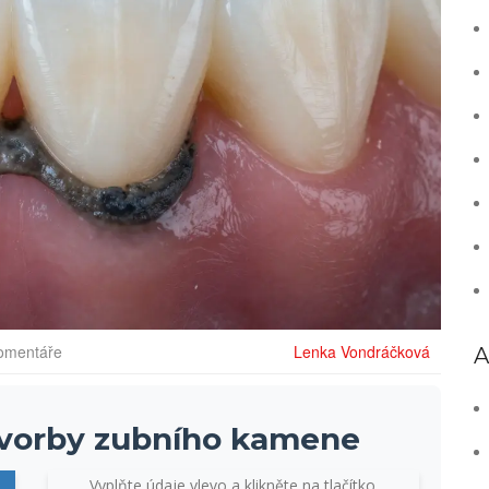
omentáře
Lenka Vondráčková
A
 tvorby zubního kamene
Vyplňte údaje vlevo a klikněte na tlačítko.