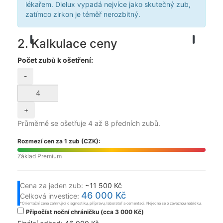
lékařem. Dielux vypadá nejvíce jako skutečný zub,
zatímco zirkon je téměř nerozbitný.
2. Kalkulace ceny
Počet zubů k ošetření:
-
+
Průměrně se ošetřuje 4 až 8 předních zubů.
Rozmezí cen za 1 zub (CZK):
Základ
Premium
Cena za jeden zub:
~11 500 Kč
46 000 Kč
Celková investice:
*Orientační cena zahrnující diagnostiku, přípravu, laboratoř a cementaci. Nejedná se o závaznou nabídku.
Připočíst noční chráničku (cca 3 000 Kč)