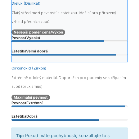
Dielux (Disilikát)
Zlatý střed mezi pevností a estetikou. Ideální pro přirozený
vzhled předních zubů.
Nejlepší poměr cena/výkon
Pevnost
Vysoká
Estetika
Velmi dobrá
Cirkonoxid (Zirkon)
Extrémně odolný materiál. Doporučen pro pacienty se skřípaním
zubů (bruxismus).
Maximální pevnost
Pevnost
Extrémní
Estetika
Dobrá
Tip:
Pokud máte pochybnosti, konzultujte to s