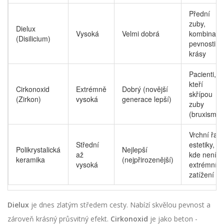
Přední
zuby,
Dielux
Vysoká
Velmi dobrá
kombinace
(Disilicium)
pevnosti a
krásy
Pacienti,
kteří
Cirkonoxid
Extrémně
Dobrý (novější
skřípou
(Zirkon)
vysoká
generace lepší)
zuby
(bruxismus
Vrchní řad
Střední
estetiky,
Polikrystalická
Nejlepší
až
kde není
keramika
(nejpřirozenější)
vysoká
extrémní
zatížení
Dielux
je dnes zlatým středem cesty. Nabízí skvělou pevnost a
zároveň krásný průsvitný efekt.
Cirkonoxid
je jako beton -