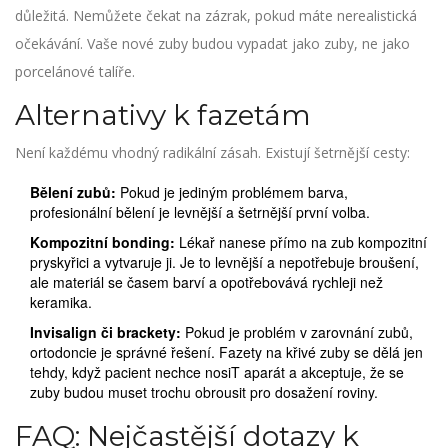
důležitá. Nemůžete čekat na zázrak, pokud máte nerealistická
očekávání. Vaše nové zuby budou vypadat jako zuby, ne jako
porcelánové talíře.
Alternativy k fazetám
Není každému vhodný radikální zásah. Existují šetrnější cesty:
Bělení zubů:
Pokud je jediným problémem barva,
profesionální bělení je levnější a šetrnější první volba.
Kompozitní bonding:
Lékař nanese přímo na zub kompozitní
pryskyřici a vytvaruje ji. Je to levnější a nepotřebuje broušení,
ale materiál se časem barví a opotřebovává rychleji než
keramika.
Invisalign či brackety:
Pokud je problém v zarovnání zubů,
ortodoncie je správné řešení. Fazety na křivé zuby se dělá jen
tehdy, když pacient nechce nosiT aparát a akceptuje, že se
zuby budou muset trochu obrousit pro dosažení roviny.
FAQ: Nejčastější dotazy k