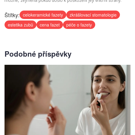
možné, zejména pokud došlo k poškození její vnitřní strany.
Štítky:
celokeramické fazety
zkrášlovací stomatologie
estetika zubů
cena fazet
péče o fazety
Podobné příspěvky