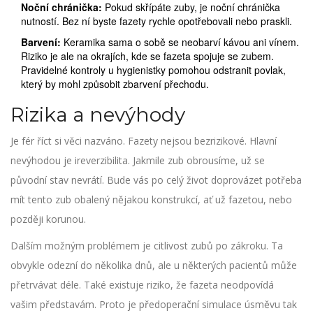
Noční chránička:
Pokud skřípáte zuby, je noční chránička
nutností. Bez ní byste fazety rychle opotřebovali nebo praskli.
Barvení:
Keramika sama o sobě se neobarví kávou ani vínem.
Riziko je ale na okrajích, kde se fazeta spojuje se zubem.
Pravidelné kontroly u hygienistky pomohou odstranit povlak,
který by mohl způsobit zbarvení přechodu.
Rizika a nevýhody
Je fér říct si věci nazváno. Fazety nejsou bezrizikové. Hlavní
nevýhodou je ireverzibilita. Jakmile zub obrousíme, už se
původní stav nevrátí. Bude vás po celý život doprovázet potřeba
mít tento zub obalený nějakou konstrukcí, ať už fazetou, nebo
později korunou.
Dalším možným problémem je citlivost zubů po zákroku. Ta
obvykle odezní do několika dnů, ale u některých pacientů může
přetrvávat déle. Také existuje riziko, že fazeta neodpovídá
vašim představám. Proto je předoperační simulace úsměvu tak