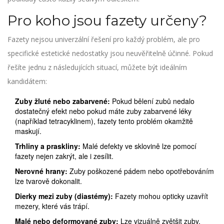
Pro koho jsou fazety určeny?
Fazety nejsou univerzální řešení pro každý problém, ale pro
specifické estetické nedostatky jsou neuvěřitelně účinné. Pokud
řešíte jednu z následujících situací, můžete být ideálním
kandidátem:
Zuby žluté nebo zabarvené:
Pokud bělení zubů nedalo
dostatečný efekt nebo pokud máte zuby zabarvené léky
(například tetracyklinem), fazety tento problém okamžitě
maskují.
Trhliny a praskliny:
Malé defekty ve sklovině lze pomocí
fazety nejen zakrýt, ale i zesílit.
Nerovné hrany:
Zuby poškozené pádem nebo opotřebováním
lze tvarově dokonalit.
Dierky mezi zuby (diastémy):
Fazety mohou opticky uzavřít
mezery, které vás trápí.
Malé nebo deformované zuby:
Lze vizuálně zvětšit zuby,