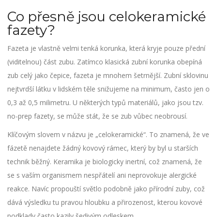
Co přesně jsou celokeramické
fazety?
Fazeta je vlastně velmi tenká korunka, která kryje pouze přední
(viditelnou) část zubu. Zatímco klasická zubní korunka obepíná
zub celý jako čepice, fazeta je mnohem šetrnější.
Zubní sklovinu
nejtvrdší látku v lidském těle
snižujeme na minimum, často jen o
0,3 až 0,5 milimetru. U některých typů materiálů, jako jsou tzv.
no-prep fazety, se může stát, že se zub vůbec neobrousí.
Klíčovým slovem v názvu je „celokeramické“. To znamená, že ve
fázetě nenajdete žádný kovový rámec, který by byl u starších
technik běžný. Keramika je biologicky inertní, což znamená, že
se s vaším organismem nespřátelí ani neprovokuje alergické
reakce. Navíc propouští světlo podobně jako přírodní zuby, což
dává výsledku tu pravou hloubku a přirozenost, kterou kovové
podklady často kazily šedivým odleskem.