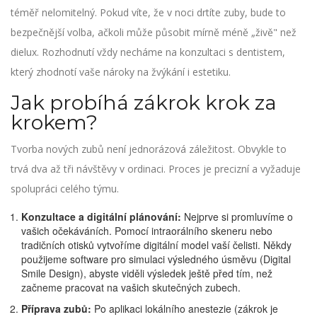
téměř nelomitelný. Pokud víte, že v noci drtíte zuby, bude to
bezpečnější volba, ačkoli může působit mírně méně „živě" než
dielux. Rozhodnutí vždy necháme na konzultaci s dentistem,
který zhodnotí vaše nároky na žvýkání i estetiku.
Jak probíhá zákrok krok za
krokem?
Tvorba nových zubů není jednorázová záležitost. Obvykle to
trvá dva až tři návštěvy v ordinaci. Proces je precizní a vyžaduje
spolupráci celého týmu.
Konzultace a digitální plánování:
Nejprve si promluvíme o
vašich očekáváních. Pomocí intraorálního skeneru nebo
tradičních otisků vytvoříme digitální model vaší čelisti. Někdy
použijeme software pro simulaci výsledného úsměvu (Digital
Smile Design), abyste viděli výsledek ještě před tím, než
začneme pracovat na vašich skutečných zubech.
Příprava zubů:
Po aplikaci lokálního anestezie (zákrok je