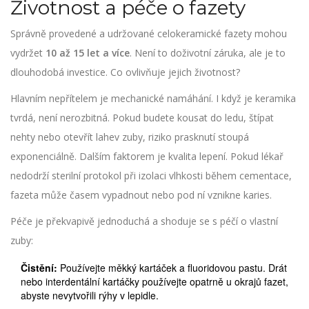
Životnost a péče o fazety
Správně provedené a udržované celokeramické fazety mohou
vydržet
10 až 15 let a více
. Není to doživotní záruka, ale je to
dlouhodobá investice. Co ovlivňuje jejich životnost?
Hlavním nepřítelem je mechanické namáhání. I když je keramika
tvrdá, není nerozbitná. Pokud budete kousat do ledu, štípat
nehty nebo otevřít lahev zuby, riziko prasknutí stoupá
exponenciálně. Dalším faktorem je kvalita lepení. Pokud lékař
nedodrží sterilní protokol při izolaci vlhkosti během cementace,
fazeta může časem vypadnout nebo pod ní vznikne karies.
Péče je překvapivě jednoduchá a shoduje se s péčí o vlastní
zuby:
Čistění:
Používejte měkký kartáček a fluoridovou pastu. Drát
nebo interdentální kartáčky používejte opatrně u okrajů fazet,
abyste nevytvořili rýhy v lepidle.