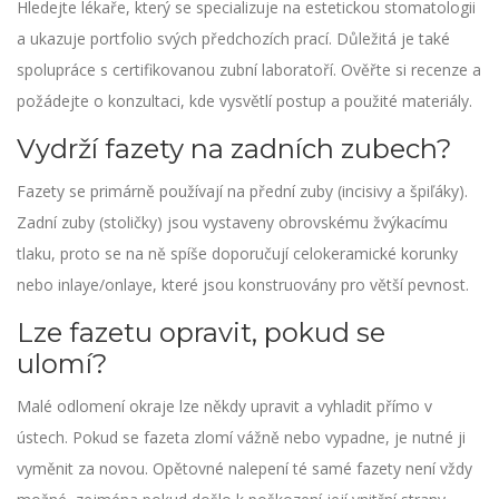
Hledejte lékaře, který se specializuje na estetickou stomatologii
a ukazuje portfolio svých předchozích prací. Důležitá je také
spolupráce s certifikovanou zubní laboratoří. Ověřte si recenze a
požádejte o konzultaci, kde vysvětlí postup a použité materiály.
Vydrží fazety na zadních zubech?
Fazety se primárně používají na přední zuby (incisivy a špiľáky).
Zadní zuby (stoličky) jsou vystaveny obrovskému žvýkacímu
tlaku, proto se na ně spíše doporučují celokeramické korunky
nebo inlaye/onlaye, které jsou konstruovány pro větší pevnost.
Lze fazetu opravit, pokud se
ulomí?
Malé odlomení okraje lze někdy upravit a vyhladit přímo v
ústech. Pokud se fazeta zlomí vážně nebo vypadne, je nutné ji
vyměnit za novou. Opětovné nalepení té samé fazety není vždy