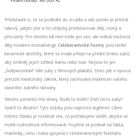
Finální odhad:
46 000 Kč
Představte si, že se podíváte do zrcadla a váš úsměv je přesně
takový, jakým jste si ho vždycky představovali. Bílý, rovný a
přirozený. Pro mnoho lidí není tohle jen sen, ale reálná možnost
díky moderní stomatologii.
Celokeramické fazety
jsou
tenké
keramické destičky, které se trvale přilepí na přední stranu zubů
,
aby změnily jejich vzhled, barvu nebo tvar. Nejsou to jen
„hollywoodské“ bílé zuby z filmových plakátů. Dnes jde o vysoce
precizní medicínský zákrok, který zachovává maximum vašeho
vlastního zubního skloviny.
Mnoho pacientů má obavy. Bude to bolet? Zničí mi to zuby?
Vydrží to dlouho? Tyto otázky jsou naprosto legitimní. Cílem
tohoto článku je rozebrat vše, co potřebujete vědět, abyste se
mohli rozhodnout informovaně. Pojďme se podívat na fakta,
materiály, cenu i rizika spojená s celokeramickými fazetami.