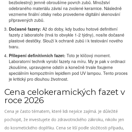
bezbolestný) jemně obroušíme povrch zubů. Množství
odebraného materiálu závisí na zvolené keramice. Následně
vezmeme finální otisky nebo provedeme digitální skenování
připravených zubů.
Dočasné fazety:
Až do doby, kdy budou hotové definitivní
fazety z laboratoře (trvá to obvykle 1-2 týdny), nosíte dočasné
plastové destičky. Slouží k ochraně zubů i k testování nového
tvaru.
Přilepení definitivních fazet:
Toto je klíčový moment.
Laboratorní technik vyrobí fazety na míru. My je pak v ordinaci
zkoušíme, upravujeme odstín a konečně trvale fixujeme
speciálním kompozitním lepidlem pod UV lampou. Tento proces
je kritický pro dlouhou životnost.
Cena celokeramických fazet v
roce 2026
Cena je často tématem, které lidi nejvíce zajímá. Je důležité
pochopit, že investujete do zdravotnického zákroku, nikoliv jen
do kosmetického doplňku. Cena se liší podle složitosti případu,