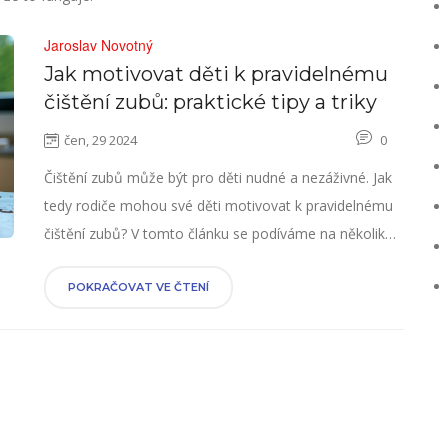
Jaroslav Novotný
Jak motivovat děti k pravidelnému
čištění zubů: praktické tipy a triky
čen, 29 2024
0
Čištění zubů může být pro děti nudné a nezáživné. Jak
tedy rodiče mohou své děti motivovat k pravidelnému
čištění zubů? V tomto článku se podíváme na několik
efektivních tipů a triků, které mohou pomoci dětem
zvyknout si na každodenní péči o zuby.
POKRAČOVAT VE ČTENÍ