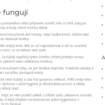
 fungují
u postavičkou nebo připravte soutěž: kdo si čistě zuby po
zvy a body, které mohou sbírat.
terá trvá přesně dvě minuty. Když hudba končí, čištění také
ti sledovat hodiny.
dělá stejný krok, dítě se učí napodobovat a cítí se součástí
 o tom, co se během dne stalo.
 Za každý úspěšný týden čistého čištění přidejte novou
A
ým výletem nebo oblíbenou hračkou.
 krouživými tahy, ne jen škrábat dopředu. Praktické ukázky a
t i na těžko dostupná místa.
k není rozbitý a zda má správnou velikost. Příliš tvrdý nebo
í. Výchova v ústní hygieně je dlouhodobý proces a někdy
 dobrý start.
st. Když se vám podaří udělat z čištění zubů zábavnou součást
u. A když přijdete na kontrolu ke zubní hygienistce v
, že to funguje.