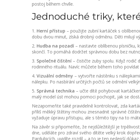
postoj během chvíle.
Jednoduché triky, které
1.
Herní přístup
– použijte zubní kartáček s oblíbeno
dobu dvou minut, získá drobný odměnu. Děti milují vý
2.
Hudba na pozadí
– nastavte oblíbenou písničku, k
skončí. To pomáhá dodržet správnou dobu bez nutnos
3.
Společné čištění
– čističte zuby spolu. Když rodič 
rodinného rituálu. Navíc můžete během toho povídat
4.
Vizuální odměny
– vytvořte nástěnku s nálepkami.
nálepku. Po nasbírání určitých počtů se odmění velk
5.
Správná technika
– učte dítě pohybovat kartáčkem
malý model úst mohou pomoci pochopit, jak se dosta
Nezapomeňte také pravidelně kontrolovat, zda kartáče
příliš měkký štětiny mohou znesnadnit správné čištěn
vyžaduje úpravu přístupu, ale s těmito tipy na to máte
Na závěr si připomeňte, že nejdůležitější je trpělivo
dne, uděláte pro zdraví svého dítěte velký krok dopřed
Pardubicích, uvidíte rozdíl – a to je ten nejlepší důkaz