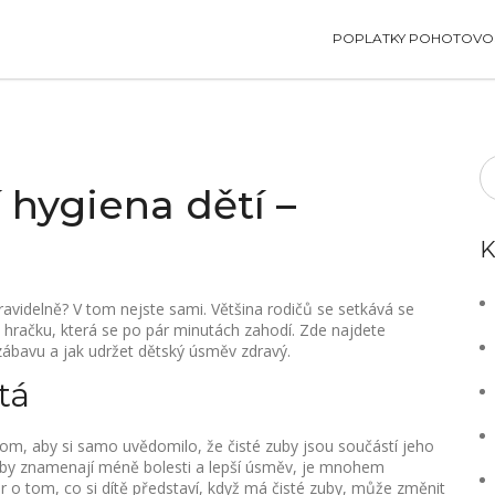
POPLATKY POHOTOVOS
 hygiena dětí –
K
 pravidelně? V tom nejste sami. Většina rodičů se setkává se
hračku, která se po pár minutách zahodí. Zde najdete
 zábavu a jak udržet dětský úsměv zdravý.
tá
o tom, aby si samo uvědomilo, že čisté zuby jsou součástí jeho
zuby znamenají méně bolesti a lepší úsměv, je mnohem
r o tom, co si dítě představí, když má čisté zuby, může změnit