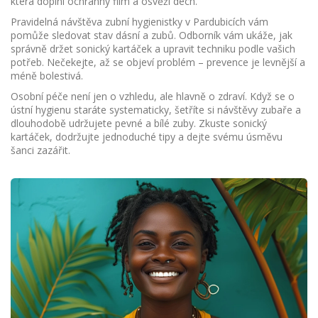
která doplní ochranný film a osvěží dech.
Pravidelná návštěva zubní hygienistky v Pardubicích vám
pomůže sledovat stav dásní a zubů. Odborník vám ukáže, jak
správně držet sonický kartáček a upravit techniku podle vašich
potřeb. Nečekejte, až se objeví problém – prevence je levnější a
méně bolestivá.
Osobní péče není jen o vzhledu, ale hlavně o zdraví. Když se o
ústní hygienu staráte systematicky, šetříte si návštěvy zubaře a
dlouhodobě udržujete pevné a bílé zuby. Zkuste sonický
kartáček, dodržujte jednoduché tipy a dejte svému úsměvu
šanci zazářit.