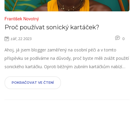
František Novotný
Proč používat sonický kartáček?
zář, 22 2023
0
Ahoj, já jsem blogger zaměřený na osobní péči a v tomto
příspěvku se podíváme na důvody, proč byste měli zvážit použití
sonického kartáčku. Oproti běžným zubním kartáčkům nabízí
sonický kartáček řadu výhod, které posunou vaši ústní hygienu
na novou úroveň. Od efektivity čištění až po schopnost
POKRAČOVAT VE ČTENÍ
dosáhnout těžko přístupných míst. Nalákala vás tato myšlenka?
Pojďte se s námi podívat na to, proč začít používat sonický
kartáček.