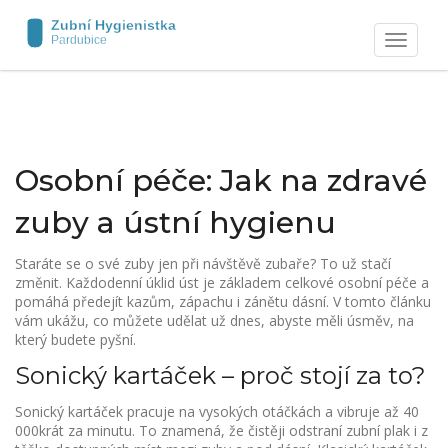
Zobrazit
navigaci
Osobní péče: Jak na zdravé
zuby a ústní hygienu
Staráte se o své zuby jen při návštěvě zubaře? To už stačí
změnit. Každodenní úklid úst je základem celkové osobní péče a
pomáhá předejít kazům, zápachu i zánětu dásní. V tomto článku
vám ukážu, co můžete udělat už dnes, abyste měli úsměv, na
který budete pyšní.
Sonický kartáček – proč stojí za to?
Sonický kartáček pracuje na vysokých otáčkách a vibruje až 40
000krát za minutu. To znamená, že čistěji odstraní zubní plak i z