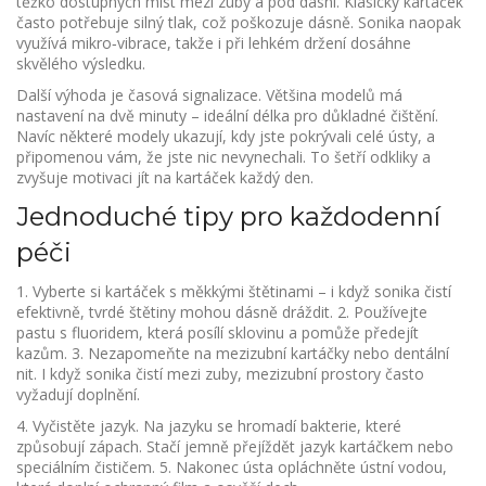
těžko dostupných míst mezi zuby a pod dásní. Klasický kartáček
často potřebuje silný tlak, což poškozuje dásně. Sonika naopak
využívá mikro‑vibrace, takže i při lehkém držení dosáhne
skvělého výsledku.
Další výhoda je časová signalizace. Většina modelů má
nastavení na dvě minuty – ideální délka pro důkladné čištění.
Navíc některé modely ukazují, kdy jste pokrývali celé ústy, a
připomenou vám, že jste nic nevynechali. To šetří odkliky a
zvyšuje motivaci jít na kartáček každý den.
Jednoduché tipy pro každodenní
péči
1. Vyberte si kartáček s měkkými štětinami – i když sonika čistí
efektivně, tvrdé štětiny mohou dásně dráždit. 2. Používejte
pastu s fluoridem, která posílí sklovinu a pomůže předejít
kazům. 3. Nezapomeňte na mezizubní kartáčky nebo dentální
nit. I když sonika čistí mezi zuby, mezizubní prostory často
vyžadují doplnění.
4. Vyčistěte jazyk. Na jazyku se hromadí bakterie, které
způsobují zápach. Stačí jemně přejíždět jazyk kartáčkem nebo
speciálním čističem. 5. Nakonec ústa opláchněte ústní vodou,