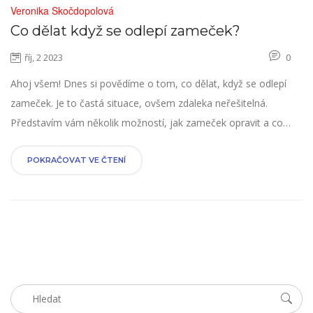
Veronika Skočdopolová
Co dělat když se odlepí zameček?
říj, 2 2023
0
Ahoj všem! Dnes si povědíme o tom, co dělat, když se odlepí
zameček. Je to častá situace, ovšem zdaleka neřešitelná.
Představím vám několik možností, jak zameček opravit a co
dělat, aby se vám to v budoucnu nestávalo. Buďme tedy
připraveni na každou situaci, do které život přijde. S pojistkou na
POKRAČOVAT VE ČTENÍ
záda, pojďme se vrhnout na práci.