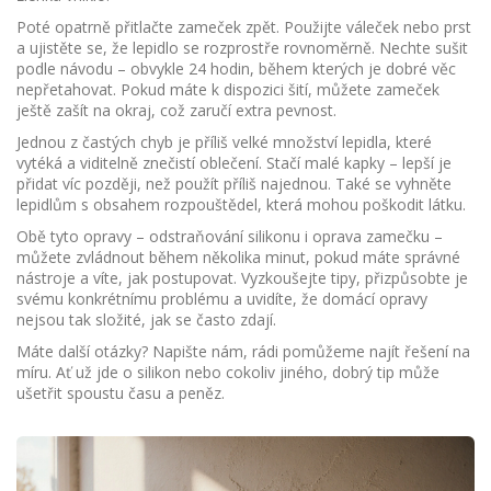
Poté opatrně přitlačte zameček zpět. Použijte váleček nebo prst
a ujistěte se, že lepidlo se rozprostře rovnoměrně. Nechte sušit
podle návodu – obvykle 24 hodin, během kterých je dobré věc
nepřetahovat. Pokud máte k dispozici šití, můžete zameček
ještě zašít na okraj, což zaručí extra pevnost.
Jednou z častých chyb je příliš velké množství lepidla, které
vytéká a viditelně znečistí oblečení. Stačí malé kapky – lepší je
přidat víc později, než použít příliš najednou. Také se vyhněte
lepidlům s obsahem rozpouštědel, která mohou poškodit látku.
Obě tyto opravy – odstraňování silikonu i oprava zamečku –
můžete zvládnout během několika minut, pokud máte správné
nástroje a víte, jak postupovat. Vyzkoušejte tipy, přizpůsobte je
svému konkrétnímu problému a uvidíte, že domácí opravy
nejsou tak složité, jak se často zdají.
Máte další otázky? Napište nám, rádi pomůžeme najít řešení na
míru. Ať už jde o silikon nebo cokoliv jiného, dobrý tip může
ušetřit spoustu času a peněz.