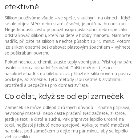
efektivně
Silikon používáme všude – ve sprše, v kuchyni, na oknech. Když
se ale objeví štěrk nebo staré těsnění, je potřeba ho odstranit.
Nejjednodušší cesta je použít isopropylalkohol nebo speciální
odstraňovač silikonu, který najdete v hobby marketu. Namočte
hadřík, přiložte na silikon a nechte působit 10‑15 minut. Potom
lze silikon opatrně seškrabovat plastovým špachtlem – vyhnete
se poškrábání povrchu.
Pokud nechcete chemii, zkuste teplý vodní páru. Přístroj na páru
uvolní silikon a usnadní škrabání. Další možností je ocet:
nasákněte hadřík do bílého octa, přiložte k silikonovému pásu a
počkejte, až změkne. Tyto metody jsou šetrné k životnímu
prostředí a bezpečné i pro domácí zvířata.
Co dělat, když se odlepí zameček
Zameček se může odlepit z různých důvodů – špatná příprava,
nevhodný materiál nebo časté pražení. Než začnete, zjistěte,
jestli je textilie čistá a suchá. Pak připravte lepidlo určené na
textil, nejčastěji tekuté nebo sprejové. Aplikujte malé množství
na oblast pod zamečkem a dejte mu pár minut, aby se lepidlo
zlehka vniklo.