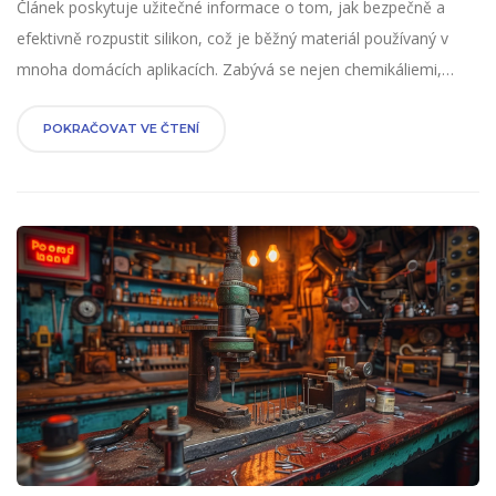
Článek poskytuje užitečné informace o tom, jak bezpečně a
efektivně rozpustit silikon, což je běžný materiál používaný v
mnoha domácích aplikacích. Zabývá se nejen chemikáliemi,
které mohou silikon rozpustit, ale také nabízí tipy pro bezpečnou
manipulaci a alternativní metody odstranění silikonu, které
POKRAČOVAT VE ČTENÍ
nevyžadují použití silných chemikálií.