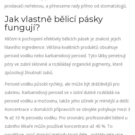
prodavači neřeknou, a přineseme rady přímo od stomatologů.
Jak vlastně bělicí pásky
fungují?
Klíčem k pochopení efektivity bělicích pásek je znalost jejich
hlavního ingredience. Většina kvalitních produktů obsahuje
peroxid vodíku
nebo
karbamidový peroxid
.
Tyto látky penetrují
póry ve
zubní sklovině
a rozkládají organické pigmenty, které
způsobují žloutnutí zubů.
Peroxid vodíku působí rychleji, ale může být dráždivější pro
zubninu
. Karbamidový peroxid se v ústní dutině rozkládá na
peroxid vodíku a močovinu, takže jeho účinek je mírnější a delší.
Koncentrace v domácích přípravcích se obvykle pohybuje mezi 3
% až 10 % peroxidu vodíku. Pro srovnání, profesionální bělení u
zubního lékaře může používat koncentrace až 40 %. To
vysvětluje, proč domácí metody trvají déle - potřebujete více