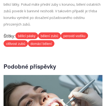
bělicí látky. Pokud máte přední zuby s korunou, bělení ostatních
zubů povede k barevné neshodě. V takovém případě je třeba
korunku vyměnit po dosažení požadovaného odstínu
přirozených zubů.
Štítky:
bělicí pásky
bělení zubů
peroxid vodíku
citlivost zubů
domácí bělení
Podobné příspěvky