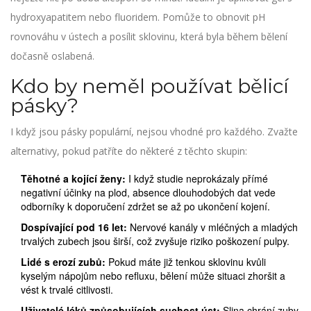
hydroxyapatitem nebo fluoridem. Pomůže to obnovit pH
rovnováhu v ústech a posílit sklovinu, která byla během bělení
dočasně oslabená.
Kdo by neměl používat bělicí
pásky?
I když jsou pásky populární, nejsou vhodné pro každého. Zvažte
alternativy, pokud patříte do některé z těchto skupin:
Těhotné a kojící ženy:
I když studie neprokázaly přímé
negativní účinky na plod, absence dlouhodobých dat vede
odborníky k doporučení zdržet se až po ukončení kojení.
Dospívající pod 16 let:
Nervové kanály v mléčných a mladých
trvalých zubech jsou širší, což zvyšuje riziko poškození pulpy.
Lidé s erozí zubů:
Pokud máte již tenkou sklovinu kvůli
kyselým nápojům nebo refluxu, bělení může situaci zhoršit a
vést k trvalé citlivosti.
Uživatelé léků způsobujících suchost úst:
Slina chrání zuby.