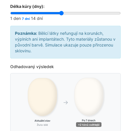
Délka kúry (dny):
1 den
14 dní
7 dní
Poznámka:
Bělicí látky nefungují na korunách,
výplních ani implantátech. Tyto materiály zůstanou v
původní barvě. Simulace ukazuje pouze přirozenou
sklovinu.
Odhadovaný výsledek
→
Po
7
dnech
Aktuální stav
+2 tónů světlejší
Žluto-bílé