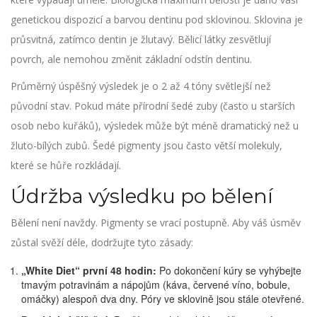
genetickou dispozicí a barvou
dentinu
pod sklovinou. Sklovina je
průsvitná, zatímco dentin je žlutavý. Bělicí látky zesvětlují
povrch, ale nemohou změnit základní odstín dentinu.
Průměrný úspěšný výsledek je o 2 až 4 tóny světlejší než
původní stav. Pokud máte přírodní šedé zuby (často u starších
osob nebo kuřáků), výsledek může být méně dramatický než u
žluto-bílých zubů. Šedé pigmenty jsou často větší molekuly,
které se hůře rozkládají.
Údržba výsledku po bělení
Bělení není navždy. Pigmenty se vrací postupně. Aby váš úsměv
zůstal svěží déle, dodržujte tyto zásady:
„White Diet“ první 48 hodin:
Po dokončení kúry se vyhýbejte
tmavým potravinám a nápojům (káva, červené víno, bobule,
omáčky) alespoň dva dny. Póry ve sklovině jsou stále otevřené.