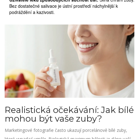
Bez dostatečné salivace je ústní prostředí náchylnější k
podráždění a kazivosti.
Realistická očekávání: Jak bílé
mohou být vaše zuby?
Marketingové fotografie často ukazují porcelánově bílé zuby,
které vypadají uměle. Biologická maximum bělosti je dáno vaší