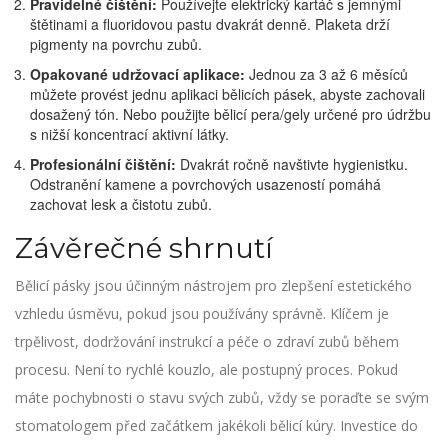
Pravidelné čištění:
Používejte elektrický kartáč s jemnými
štětinami a fluoridovou pastu dvakrát denně. Plaketa drží
pigmenty na povrchu zubů.
Opakované udržovací aplikace:
Jednou za 3 až 6 měsíců
můžete provést jednu aplikaci bělicích pásek, abyste zachovali
dosažený tón. Nebo použijte bělicí pera/gely určené pro údržbu
s nižší koncentrací aktivní látky.
Profesionální čištění:
Dvakrát ročně navštivte hygienistku.
Odstranění kamene a povrchových usazeností pomáhá
zachovat lesk a čistotu zubů.
Závěrečné shrnutí
Bělicí pásky jsou účinným nástrojem pro zlepšení estetického
vzhledu úsměvu, pokud jsou používány správně. Klíčem je
trpělivost, dodržování instrukcí a péče o zdraví zubů během
procesu. Není to rychlé kouzlo, ale postupný proces. Pokud
máte pochybnosti o stavu svých zubů, vždy se poraďte se svým
stomatologem před začátkem jakékoli bělicí kúry. Investice do