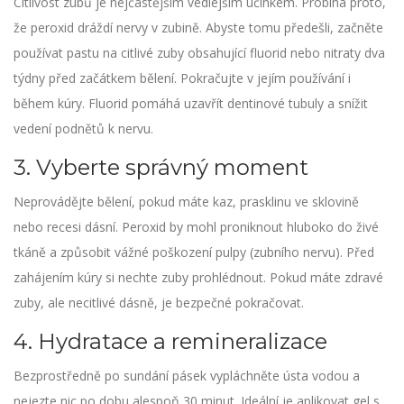
Citlivost zubů je nejčastějším vedlejším účinkem. Probíhá proto,
že peroxid dráždí nervy v zubině. Abyste tomu předešli, začněte
používat
pastu na citlivé zuby
obsahující fluorid nebo nitraty dva
týdny před začátkem bělení. Pokračujte v jejím používání i
během kúry. Fluorid pomáhá uzavřít dentinové tubuly a snížit
vedení podnětů k nervu.
3. Vyberte správný moment
Neprovádějte bělení, pokud máte kaz, prasklinu ve sklovině
nebo recesi dásní. Peroxid by mohl proniknout hluboko do živé
tkáně a způsobit vážné poškození pulpy (zubního nervu). Před
zahájením kúry si nechte zuby prohlédnout. Pokud máte zdravé
zuby, ale necitlivé dásně, je bezpečné pokračovat.
4. Hydratace a remineralizace
Bezprostředně po sundání pásek vypláchněte ústa vodou a
nejezte nic po dobu alespoň 30 minut. Ideální je aplikovat gel s