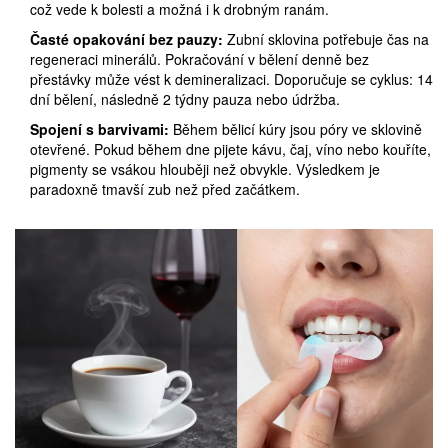
což vede k bolesti a možná i k drobným ranám.
Časté opakování bez pauzy:
Zubní sklovina potřebuje čas na
regeneraci minerálů. Pokračování v bělení denně bez
přestávky může vést k demineralizaci. Doporučuje se cyklus: 14
dní bělení, následně 2 týdny pauza nebo údržba.
Spojení s barvivami:
Během bělicí kúry jsou póry ve sklovině
otevřené. Pokud během dne pijete kávu, čaj, víno nebo kouříte,
pigmenty se vsákou hlouběji než obvykle. Výsledkem je
paradoxně tmavší zub než před začátkem.