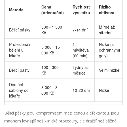
Cena
Rychlost
Riziko
Metoda
(orientační)
výsledku
citlivosti
500 - 1 500
Mírné až
Bělicí pásky
7-14 dní
Kč
střední
Profesionální
1
Nízké (s
5 000 - 15
bělení u
návštěva
ochrannými
000 Kč
lékaře
(60 min)
gely)
100 - 300
Týdny až
Bělicí pasty
Velmi nízké
Kč
měsíce
Domácí
3 000 - 8
šablony od
10-20 dní
Nízké
000 Kč
lékaře
Bělicí pásky jsou kompromisem mezi cenou a efektivitou. Jsou
mnohem levnější než klinické procedury, ale dražší než běžná