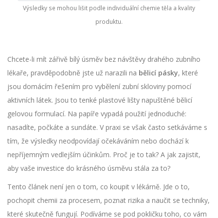
Výsledky se mohou lišit podle individuální chemie těla a kvality
produktu.
Chcete-li mít zářivě bílý úsměv bez návštěvy drahého zubního
lékaře, pravděpodobně jste už narazili na
bělicí pásky
, které
jsou
domácím řešením pro vybělení zubní skloviny pomocí
aktivních látek
.
Jsou to tenké plastové lišty napuštěné bělicí
gelovou formulací. Na papíře vypadá použití jednoduché:
nasadíte, počkáte a sundáte. V praxi se však často setkáváme s
tím, že výsledky neodpovídají očekáváním nebo dochází k
nepříjemným vedlejším účinkům. Proč je to tak? A jak zajistit,
aby vaše investice do krásného úsměvu stála za to?
Tento článek není jen o tom, co koupit v lékárně. Jde o to,
pochopit chemii za procesem, poznat rizika a naučit se techniky,
které skutečně fungují. Podíváme se pod pokličku toho, co vám