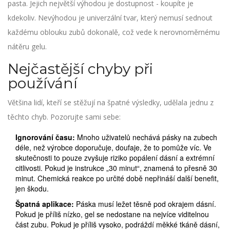
pasta. Jejich největší výhodou je dostupnost - koupíte je
kdekoliv. Nevýhodou je univerzální tvar, který nemusí sednout
každému oblouku zubů dokonalě, což vede k nerovnoměrnému
nátěru gelu.
Nejčastější chyby při
používání
Většina lidí, kteří se stěžují na špatné výsledky, udělala jednu z
těchto chyb. Pozorujte sami sebe:
Ignorování času:
Mnoho uživatelů nechává pásky na zubech
déle, než výrobce doporučuje, doufaje, že to pomůže víc. Ve
skutečnosti to pouze zvyšuje riziko popálení dásní a extrémní
citlivosti. Pokud je instrukce „30 minut“, znamená to přesně 30
minut. Chemická reakce po určité době nepřináší další benefit,
jen škodu.
Špatná aplikace:
Páska musí ležet těsně pod okrajem dásní.
Pokud je příliš nízko, gel se nedostane na nejvíce viditelnou
část zubu. Pokud je příliš vysoko, podráždí měkké tkáně dásní,